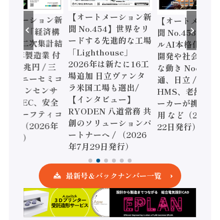
ートメーション新
【オートメーション新
【オートメーシ
o.454】世界をリ
聞 No.453】フィジカ
聞 No.452】ロ
する先進的な工場
ルAI本格化へ 国産AI
ェル「スマート
ghthouse」
開発や社会実装に活発
ファクチャリン
6年は新たに16工
な動き Noetra、富士
書2026」、日
加 日立ヴァンタ
通、日立 / 兵神装備 ×
ピード感に課題 /
国工場も選出/
HMS、老舗ポンプメ
ソニック インダ
ンタビュー】
ーカーが挑むデータ活
リー、モーショ
DEN 八道常務 共
用 など（2026年7月
強化 / オムロン
ソリューションパ
22日発行）
安全設計支援（2
ーへ / （2026
年7月15日発行
月29日発行）
最新号＆バックナンバー一覧