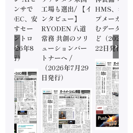
ンサで
工場も選出/ 【イ
HMS、老舗ポン
IDEC、安
ンタビュー】
プメーカーが挑
すセー
RYODEN 八道
むデータ活用 な
ントロ
常務 共創のソリ
ど（2026年7月
26年8
ューションパー
22日発行）
行）
トナーへ /
（2026年7月29
日発行）