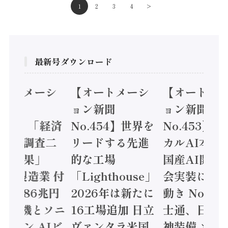
1
2
3
4
>
最新号ダウンロード
メーシ
【オートメーシ
【オートメーシ
ョン新聞
ョン新聞
5】「経済
No.454】世界を
No.453】フィジ
調査二
リードする先進
カルAI本格化へ
果」
的な工場
国産AI開発や社
製造業 付
「Lighthouse」
会実装に活発な
86兆円
2026年は新たに
動き Noetra、富
電機とソニ
16工場追加 日立
士通、日立 / 兵
ン AIビ
ヴァンタラ米国
神装備 ×