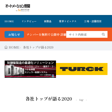
HOME
インタビュー
新製品
業界トピックス
工場・設備投資
イ
を無料で公開中 詳細はこちら
お知らせ
HOME
各社トップが語る2020
各社トップが語る2020
tag