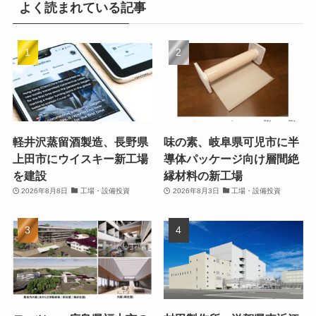
よく読まれている記事
軽井沢蒸留酒製造、長野県
味の素、岐阜県可児市に半
上田市にウイスキー新工場
導体パッケージ向け層間絶
を建設
縁材料の新工場
2026年8月8日
工場・設備投資
2026年8月3日
工場・設備投資