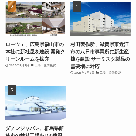
ローツェ、広島県福山市の
村田製作所、滋賀県東近江
本社に新社屋を建設 開発ク
市の八日市事業所に新生産
リーンルームを拡充
棟を建設 サーミスタ製品の
需要増に対応
2026年8月3日
工場・設備投資
2026年8月8日
工場・設備投資
ダノンジャパン、群馬県館
林市の館林工場を150億円