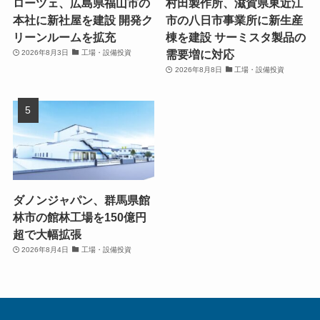
ローツェ、広島県福山市の
村田製作所、滋賀県東近江
本社に新社屋を建設 開発ク
市の八日市事業所に新生産
リーンルームを拡充
棟を建設 サーミスタ製品の
需要増に対応
2026年8月3日
工場・設備投資
2026年8月8日
工場・設備投資
ダノンジャパン、群馬県館
林市の館林工場を150億円
超で大幅拡張
2026年8月4日
工場・設備投資