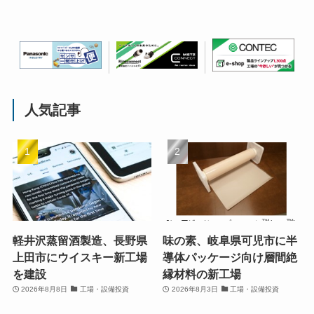
人気記事
軽井沢蒸留酒製造、長野県
味の素、岐阜県可児市に半
上田市にウイスキー新工場
導体パッケージ向け層間絶
を建設
縁材料の新工場
2026年8月8日
工場・設備投資
2026年8月3日
工場・設備投資