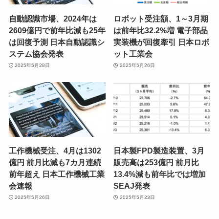
自動認識市場、2024年は
ロボット受注額、1～3月期
2609億円で前年比減も25年
は前年比32.2%増 電子部品
は回復予測 日本自動認識シ
実装機が回復牽引 日本ロボ
ステム協会発表
ット工業会
2025年5月28日
2025年5月26日
工作機械受注、4月は1302
日本製FPD製造装置、3月
億円 前月比減も7カ月連続
販売高は253億円 前月比
前年超え 日本工作機械工業
13.4%減も前年比では増加
会速報
SEAJ発表
2025年5月26日
2025年5月23日