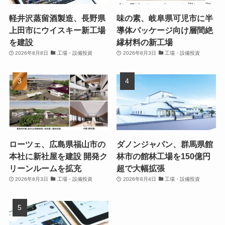
軽井沢蒸留酒製造、長野県
味の素、岐阜県可児市に半
上田市にウイスキー新工場
導体パッケージ向け層間絶
を建設
縁材料の新工場
2026年8月8日
工場・設備投資
2026年8月3日
工場・設備投資
ローツェ、広島県福山市の
ダノンジャパン、群馬県館
本社に新社屋を建設 開発ク
林市の館林工場を150億円
リーンルームを拡充
超で大幅拡張
2026年8月3日
工場・設備投資
2026年8月4日
工場・設備投資