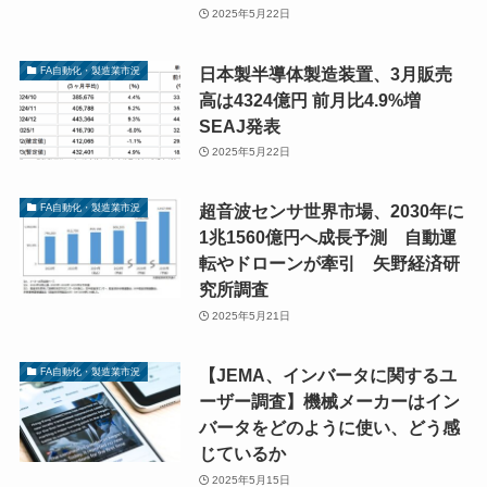
2025年5月22日
日本製半導体製造装置、3月販売
FA自動化・製造業市況
高は4324億円 前月比4.9%増
SEAJ発表
2025年5月22日
超音波センサ世界市場、2030年に
FA自動化・製造業市況
1兆1560億円へ成長予測 自動運
転やドローンが牽引 矢野経済研
究所調査
2025年5月21日
【JEMA、インバータに関するユ
FA自動化・製造業市況
ーザー調査】機械メーカーはイン
バータをどのように使い、どう感
じているか
2025年5月15日