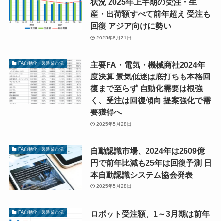
状況 2025年上半期の受注・生
産・出荷額すべて前年超え 受注も
回復 アジア向けに勢い
2025年8月21日
主要FA・電気・機械商社2024年
FA自動化・製造業市況
度決算 景気低迷は底打ちも本格回
復まで至らず 自動化需要は根強
く、受注は回復傾向 提案強化で需
要獲得へ
2025年5月28日
自動認識市場、2024年は2609億
FA自動化・製造業市況
円で前年比減も25年は回復予測 日
本自動認識システム協会発表
2025年5月28日
ロボット受注額、1～3月期は前年
FA自動化・製造業市況