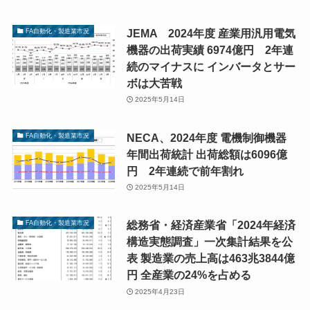
JEMA 2024年度 産業用汎用電気
FA自動化・製造業市況
機器の出荷実績 6974億円 2年連
続のマイナスに インバータとサー
ボは大苦戦
2025年5月14日
NECA、2024年度 電機制御機器
FA自動化・製造業市況
年間出荷統計 出荷総額は6096億
円 2年連続で前年割れ
2025年5月14日
総務省・経済産業省「2024年経済
FA自動化・製造業市況
構造実態調査」一次集計結果を公
表 製造業の売上高は463兆3844億
円 全産業の24%を占める
2025年4月23日