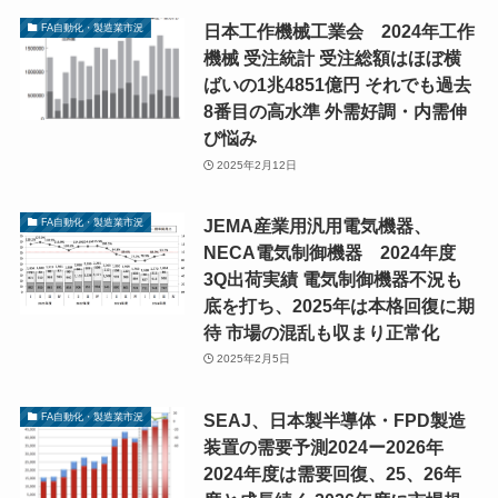
日本工作機械工業会 2024年工作
FA自動化・製造業市況
機械 受注統計 受注総額はほぼ横
ばいの1兆4851億円 それでも過去
8番目の高水準 外需好調・内需伸
び悩み
2025年2月12日
JEMA産業用汎用電気機器、
FA自動化・製造業市況
NECA電気制御機器 2024年度
3Q出荷実績 電気制御機器不況も
底を打ち、2025年は本格回復に期
待 市場の混乱も収まり正常化
2025年2月5日
SEAJ、日本製半導体・FPD製造
FA自動化・製造業市況
装置の需要予測2024ー2026年
2024年度は需要回復、25、26年