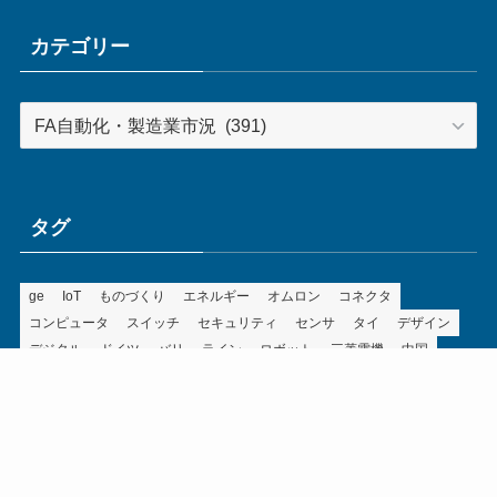
イ
ブ
カテゴリー
カ
テ
ゴ
リ
ー
タグ
ge
IoT
ものづくり
エネルギー
オムロン
コネクタ
コンピュータ
スイッチ
セキュリティ
センサ
タイ
デザイン
デジタル
ドイツ
バリ
ライン
ロボット
三菱電機
中国
企業
制御機器
制御盤
効率化
動向
半導体
安全
展示会
採用
接続
搬送
改善
機械
液晶
温度
無線
物流
経済産業省
自動車
製造業
見える化
輸出
通信
部品
電子部品
電気