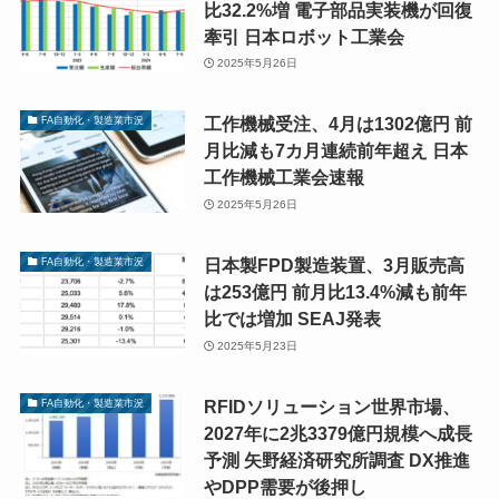
比32.2%増 電子部品実装機が回復
牽引 日本ロボット工業会
2025年5月26日
工作機械受注、4月は1302億円 前
FA自動化・製造業市況
月比減も7カ月連続前年超え 日本
工作機械工業会速報
2025年5月26日
日本製FPD製造装置、3月販売高
FA自動化・製造業市況
は253億円 前月比13.4%減も前年
比では増加 SEAJ発表
2025年5月23日
RFIDソリューション世界市場、
FA自動化・製造業市況
2027年に2兆3379億円規模へ成長
予測 矢野経済研究所調査 DX推進
やDPP需要が後押し