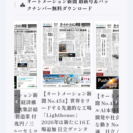
オートメーション新聞 最新号＆バッ
クナンバー無料ダウンロード
ートメーション新
【オートメーション新
【オートメーシ
o.454】世界をリ
聞 No.453】フィジカ
聞 No.452】ロ
する先進的な工場
ルAI本格化へ 国産AI
ェル「スマート
ghthouse」
開発や社会実装に活発
ファクチャリン
6年は新たに16工
な動き Noetra、富士
書2026」、日
加 日立ヴァンタ
通、日立 / 兵神装備 ×
ピード感に課題 /