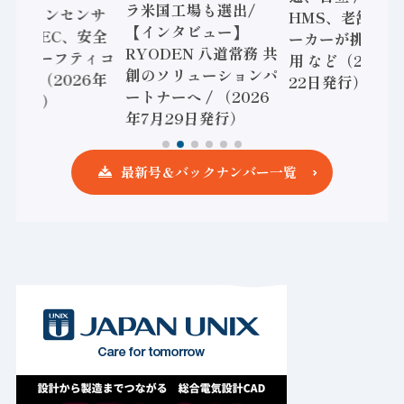
国工場も選出/
HMS、老舗ポンプメ
ソニック インダ
ンタビュー】
ーカーが挑むデータ活
リー、モーショ
DEN 八道常務 共
用 など（2026年7月
強化 / オムロン
ソリューションパ
22日発行）
安全設計支援（2
ーへ / （2026
年7月15日発行
月29日発行）
最新号＆バックナンバー一覧