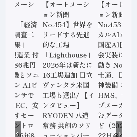
オートメーシ
【オートメーシ
【オートメ
ン新聞
ョン新聞
ョン新聞
.455】「経済
No.454】世界を
No.453】
造実態調査二
リードする先進
カルAI本格
集計結果」
的な工場
国産AI開発
24年製造業 付
「Lighthouse」
会実装に活
値額86兆円
2026年は新たに
動き Noetr
三菱電機とソニ
16工場追加 日立
士通、日立 /
ミコン AIビ
ヴァンタラ米国
神装備 ×
ョンセンサで
工場も選出/ 【イ
HMS、老舗
 / IDEC、安
ンタビュー】
プメーカー
に動かすセー
RYODEN 八道
むデータ活用
ティコントロ
常務 共創のソリ
ど（2026年
（2026年8
ューションパー
22日発行）