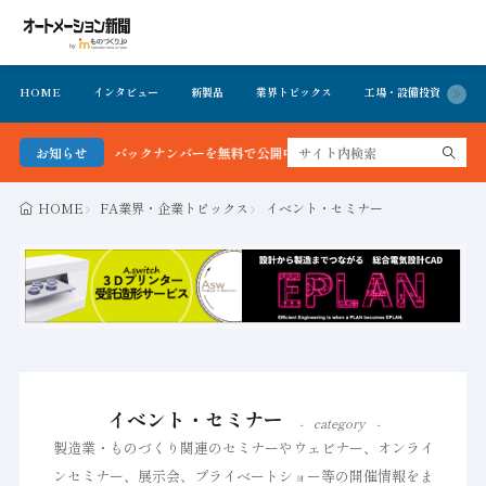
HOME
インタビュー
新製品
業界トピックス
工場・設備投資
イ
クナンバーを無料で公開中 詳細はこちら
お知らせ
HOME
FA業界・企業トピックス
イベント・セミナー
イベント・セミナー
category
製造業・ものづくり関連のセミナーやウェビナー、オンライ
ンセミナー、展示会、プライベートショー等の開催情報をま