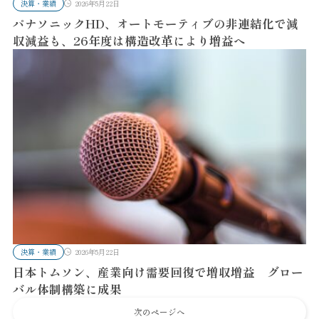
決算・業績
2026年5月22日
パナソニックHD、オートモーティブの非連結化で減
収減益も、26年度は構造改革により増益へ
決算・業績
2026年5月22日
日本トムソン、産業向け需要回復で増収増益 グロー
バル体制構築に成果
次のページへ