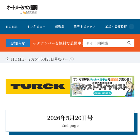
HOME
インタビュー
新製品
業界トピックス
工場・設備投資
イ
バーを無料で公開中 詳細はこちら
お知らせ
HOME
2026年5月20日号(2ページ)
2026年5月20日号
2nd page