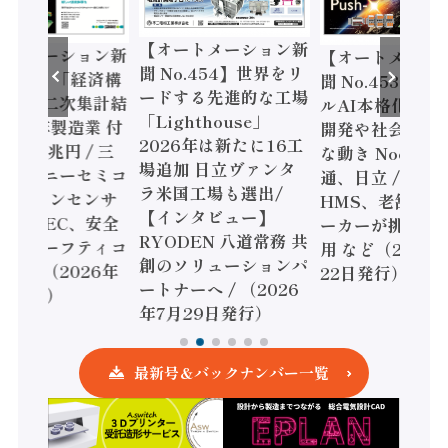
ートメーション新
【オートメーション新
【オートメーシ
o.454】世界をリ
聞 No.453】フィジカ
聞 No.452】ロ
する先進的な工場
ルAI本格化へ 国産AI
ェル「スマート
ghthouse」
開発や社会実装に活発
ファクチャリン
6年は新たに16工
な動き Noetra、富士
書2026」、日
加 日立ヴァンタ
通、日立 / 兵神装備 ×
ピード感に課題 /
国工場も選出/
HMS、老舗ポンプメ
ソニック インダ
ンタビュー】
ーカーが挑むデータ活
リー、モーショ
DEN 八道常務 共
用 など（2026年7月
強化 / オムロン
ソリューションパ
22日発行）
安全設計支援（2
ーへ / （2026
年7月15日発行
月29日発行）
最新号＆バックナンバー一覧