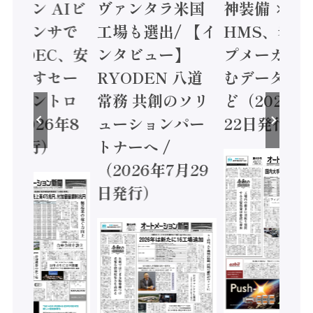
コン AIビ
ヴァンタラ米国
神装備 ×
センサで
工場も選出/ 【イ
HMS、老舗ポ
 IDEC、安
ンタビュー】
プメーカーが挑
かすセー
RYODEN 八道
むデータ活用 
コントロ
常務 共創のソリ
ど（2026年7月
026年8
ューションパー
22日発行）
発行）
トナーへ /
（2026年7月29
日発行）