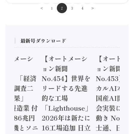
<
1
2
3
4
>
最新号ダウンロード
トメーシ
【オートメーシ
【オートメーシ
聞
ョン新聞
ョン新聞
55】「経済
No.454】世界を
No.453】フィ
態調査二
リードする先進
カルAI本格化へ
結果」
的な工場
国産AI開発や社
年製造業 付
「Lighthouse」
会実装に活発な
額86兆円
2026年は新たに
動き Noetra、
菱電機とソニ
16工場追加 日立
士通、日立 / 兵