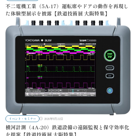
不二電機工業（5A-17）運転席やドアの動作を再現し
た体験型展示を披露【鉄道技術展 大阪特集】
イベント・セミナー
2026年5月22日
横河計測（4A-20）鉄道設備の遠隔監視と保守効率化
を提案【鉄道技術展 大阪特集】