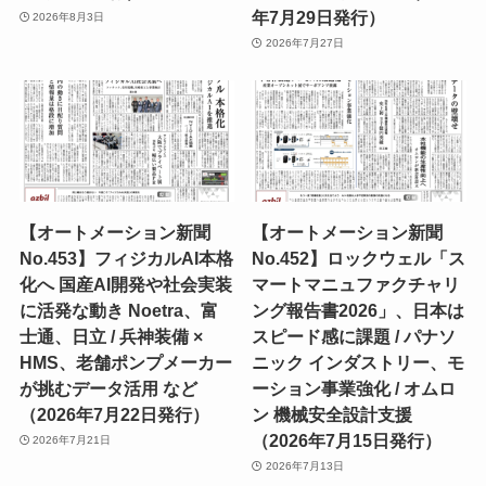
年7月29日発行）
2026年8月3日
2026年7月27日
【オートメーション新聞
【オートメーション新聞
No.453】フィジカルAI本格
No.452】ロックウェル「ス
化へ 国産AI開発や社会実装
マートマニュファクチャリ
に活発な動き Noetra、富
ング報告書2026」、日本は
士通、日立 / 兵神装備 ×
スピード感に課題 / パナソ
HMS、老舗ポンプメーカー
ニック インダストリー、モ
が挑むデータ活用 など
ーション事業強化 / オムロ
（2026年7月22日発行）
ン 機械安全設計支援
（2026年7月15日発行）
2026年7月21日
2026年7月13日