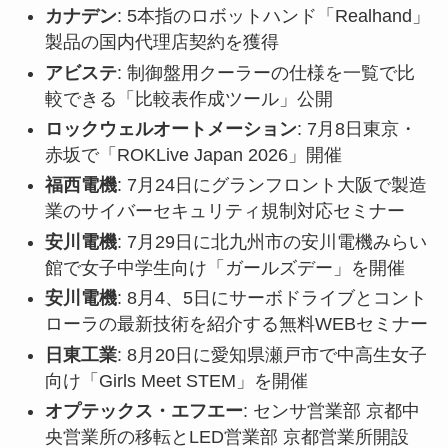
カナデン
: 5本指のロボットハンド「Realhand」
製品の国内代理店契約を獲得
アビステ
: 制御盤用クーラーの仕様を一覧で比
較できる「比較表作成ツール」公開
ロックウェルオートメーション
: 7月8日東京・
赤坂で「ROKLive Japan 2026」開催
福西電機
: 7月24日にグランフロント大阪で製造
業のサイバーセキュリティ規制対応セミナー
安川電機
: 7月29日に北九州市の安川電機みらい
館で女子中学生向け「ガールズデー」を開催
安川電機
: 8月4、5日にサーボドライブとコント
ローラの最新技術を紹介する無料WEBセミナー
日東工業
: 8月20日に愛知県瀬戸市で中高生女子
向け「Girls Meet STEM」を開催
オプテックス・エフエー
: センサ営業部 京都中
央営業所の移転とLED営業部 京都営業所開設