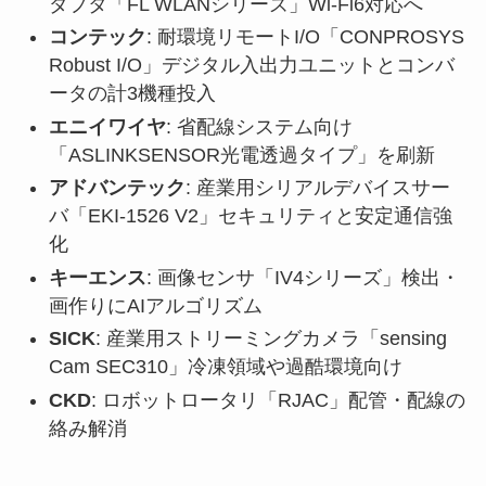
ダプタ「FL WLANシリーズ」Wi-Fi6対応へ
コンテック
: 耐環境リモートI/O「CONPROSYS
Robust I/O」デジタル入出力ユニットとコンバ
ータの計3機種投入
エニイワイヤ
: 省配線システム向け
「ASLINKSENSOR光電透過タイプ」を刷新
アドバンテック
: 産業用シリアルデバイスサー
バ「EKI-1526 V2」セキュリティと安定通信強
化
キーエンス
: 画像センサ「IV4シリーズ」検出・
画作りにAIアルゴリズム
SICK
: 産業用ストリーミングカメラ「sensing
Cam SEC310」冷凍領域や過酷環境向け
CKD
: ロボットロータリ「RJAC」配管・配線の
絡み解消