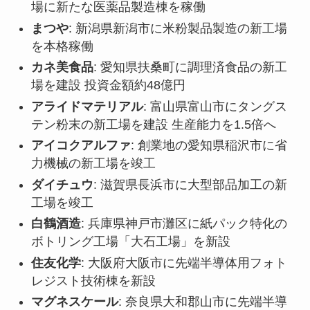
場に新たな医薬品製造棟を稼働
まつや
: 新潟県新潟市に米粉製品製造の新工場
を本格稼働
カネ美食品
: 愛知県扶桑町に調理済食品の新工
場を建設 投資金額約48億円
アライドマテリアル
: 富山県富山市にタングス
テン粉末の新工場を建設 生産能力を1.5倍へ
アイコクアルファ
: 創業地の愛知県稲沢市に省
力機械の新工場を竣工
ダイチュウ
: 滋賀県長浜市に大型部品加工の新
工場を竣工
白鶴酒造
: 兵庫県神戸市灘区に紙パック特化の
ボトリング工場「大石工場」を新設
住友化学
: 大阪府大阪市に先端半導体用フォト
レジスト技術棟を新設
マグネスケール
: 奈良県大和郡山市に先端半導