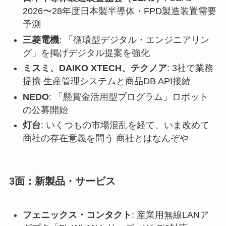
2026〜28年度日本製半導体・FPD製造装置需要
予測
三菱電機
: 「循環型デジタル・エンジニアリン
グ」を掲げデジタル提案を強化
ミスミ、DAIKO XTECH、テクノア
: 3社で業務
提携 生産管理システムと商品DB API接続
NEDO
: 「懸賞金活用型プログラム」ロボット
の公募開始
灯台
: いくつもの市場混乱を経て、いま改めて
商社の存在意義を問う 商社とはなんぞや
3面：新製品・サービス
フェニックス・コンタクト
: 産業用無線LANア