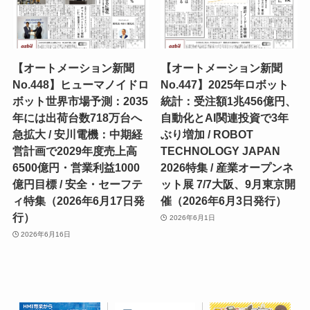
【オートメーション新聞
【オートメーション新聞
No.448】ヒューマノイドロ
No.447】2025年ロボット
ボット世界市場予測：2035
統計：受注額1兆456億円、
年には出荷台数718万台へ
自動化とAI関連投資で3年
急拡大 / 安川電機：中期経
ぶり増加 / ROBOT
営計画で2029年度売上高
TECHNOLOGY JAPAN
6500億円・営業利益1000
2026特集 / 産業オープンネ
億円目標 / 安全・セーフテ
ット展 7/7大阪、9月東京開
ィ特集（2026年6月17日発
催（2026年6月3日発行）
行）
2026年6月1日
2026年6月16日