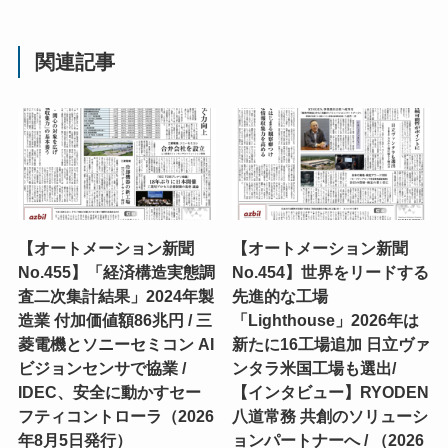
関連記事
【オートメーション新聞
【オートメーション新聞
No.455】「経済構造実態調
No.454】世界をリードする
査二次集計結果」2024年製
先進的な工場
造業 付加価値額86兆円 / 三
「Lighthouse」2026年は
菱電機とソニーセミコン AI
新たに16工場追加 日立ヴァ
ビジョンセンサで協業 /
ンタラ米国工場も選出/
IDEC、安全に動かすセー
【インタビュー】RYODEN
フティコントローラ（2026
八道常務 共創のソリューシ
年8月5日発行）
ョンパートナーへ / （2026