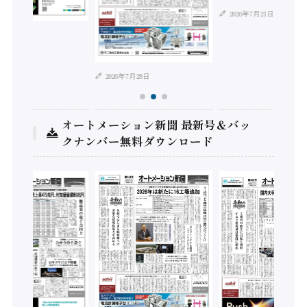
2026年7月21日
年8月4日
2026年7月28日
オートメーション新聞 最新号＆バッ
クナンバー無料ダウンロード