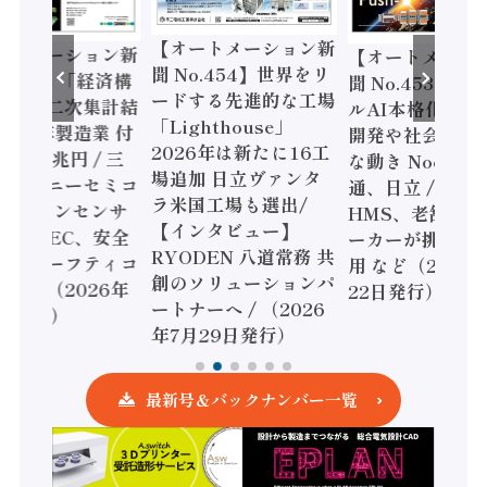
【オートメーション新
ートメーション新
【オートメーシ
聞 No.454】世界をリ
o.455】「経済構
聞 No.453】フ
ードする先進的な工場
態調査二次集計結
ルAI本格化へ 国
「Lighthouse」
024年製造業 付
開発や社会実装
2026年は新たに16工
額86兆円 / 三
な動き Noetra
場追加 日立ヴァンタ
機とソニーセミコ
通、日立 / 兵神
ラ米国工場も選出/
AIビジョンセンサ
HMS、老舗ポン
【インタビュー】
 / IDEC、安全
ーカーが挑むデ
RYODEN 八道常務 共
かすセーフティコ
用 など（2026
創のソリューションパ
ローラ（2026年
22日発行）
ートナーへ / （2026
5日発行）
年7月29日発行）
最新号＆バックナンバー一覧