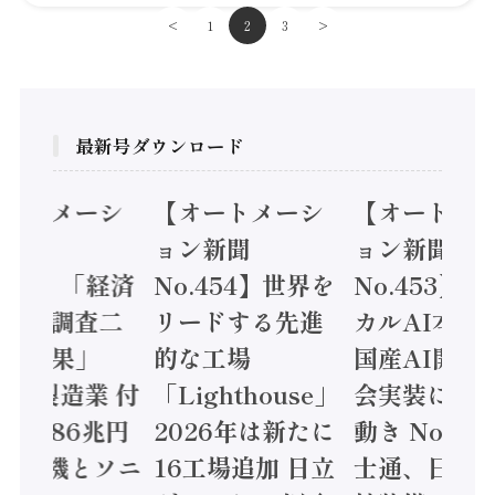
<
1
2
3
>
最新号ダウンロード
オートメーシ
【オートメーシ
【オートメ
ン新聞
ョン新聞
ョン新聞
.455】「経済
No.454】世界を
No.453】
造実態調査二
リードする先進
カルAI本格
集計結果」
的な工場
国産AI開発
24年製造業 付
「Lighthouse」
会実装に活
値額86兆円
2026年は新たに
動き Noetr
三菱電機とソニ
16工場追加 日立
士通、日立 /