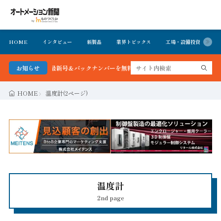
HOME
インタビュー
新製品
業界トピックス
工場・設備投資
イ
ン新聞 最新号＆バックナンバーを無料で公開中 詳細はこちら
お知らせ
HOME
温度計(2ページ)
温度計
2nd page