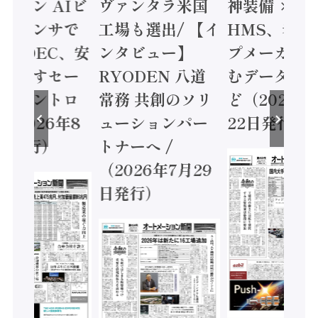
ミコン AIビ
ヴァンタラ米国
神装備 ×
ョンセンサで
工場も選出/ 【イ
HMS、老舗
 / IDEC、安
ンタビュー】
プメーカー
に動かすセー
RYODEN 八道
むデータ活用
ティコントロ
常務 共創のソリ
ど（2026年
（2026年8
ューションパー
22日発行）
日発行）
トナーへ /
（2026年7月29
日発行）