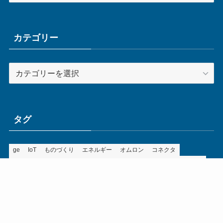
カ
イ
ブ
カテゴリー
カ
テ
ゴ
リ
ー
タグ
ge
IoT
ものづくり
エネルギー
オムロン
コネクタ
コンピュータ
スイッチ
セキュリティ
センサ
タイ
デザイン
デジタル
ドイツ
バリ
ライン
ロボット
三菱電機
中国
企業
制御機器
制御盤
効率化
動向
半導体
安全
展示会
採用
接続
搬送
改善
機械
液晶
温度
無線
物流
経済産業省
自動車
製造業
見える化
輸出
通信
部品
電子部品
電気