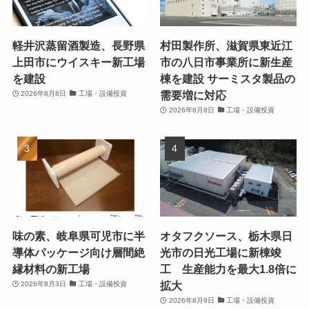
軽井沢蒸留酒製造、長野県
村田製作所、滋賀県東近江
上田市にウイスキー新工場
市の八日市事業所に新生産
を建設
棟を建設 サーミスタ製品の
需要増に対応
2026年8月8日
工場・設備投資
2026年8月8日
工場・設備投資
味の素、岐阜県可児市に半
オタフクソース、栃木県日
導体パッケージ向け層間絶
光市の日光工場に新棟竣
縁材料の新工場
工 生産能力を最大1.8倍に
拡大
2026年8月3日
工場・設備投資
2026年8月9日
工場・設備投資