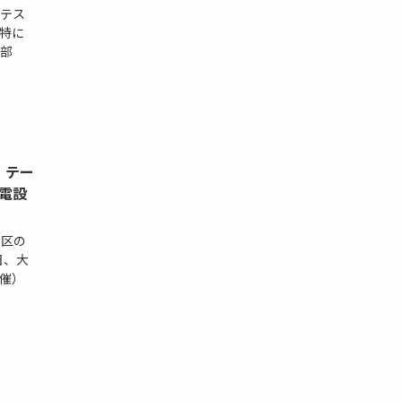
テス
特に
部
」テー
 電設
東区の
日、大
催）