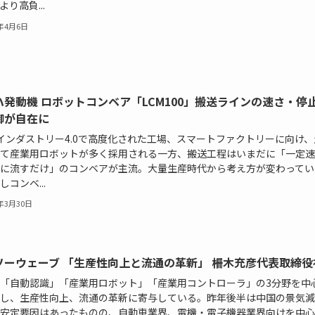
より高負...
6年4月6日
ハ発動機 ロボットコンベア「LCM100」搬送ラインの速さ・停
御が自在に
やインダストリー4.0で高度化された工場、スマートファクトリーに向け
て産業用ロボットが多く採用される一方、搬送工程はいまだに「一定速
に流すだけ」のコンベアが主流。大量生産時代から考え方が変わってい
しコンベ...
6年3月30日
ソーウェーブ 「生産性向上と流通の革新」 柵木充彦代表取締役
「自動認識」「産業用ロボット」「産業用コントローラ」の3分野を中
し、生産性向上、流通の革新に寄与している。昨年後半は中国の景気減
安定要因はあったものの、自動車業界、電機・電子機器業界向けを中心