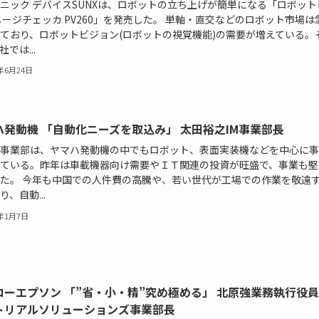
ニック デバイスSUNXは、ロボットの立ち上げが簡単になる「ロボット
メージチェッカ PV260」を発売した。 単軸・直交などのロボット市場は
ており、ロボットビジョン(ロボットの視覚機能)の需要が増えている。
では...
5年6月24日
ハ発動機 「自動化ニーズを取込み」 太田裕之IM事業部長
事業部は、ヤマハ発動機の中でもロボット、表面実装機などを中心に事
ている。昨年は車載機器向け需要やＩＴ関連の投資が旺盛で、事業も堅
た。 今年も中国での人件費の高騰や、若い世代が工場での作業を敬遠
り、自動...
5年1月7日
コーエプソン 「”省・小・精”究め極める」 北原強業務執行役
トリアルソリューションズ事業部長