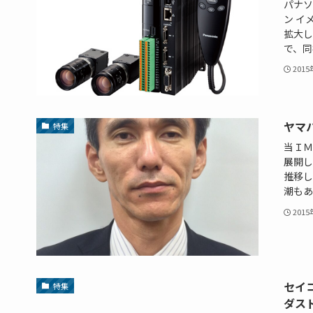
パナソ
ン イ
拡大し
で、同社
201
ヤマ
特集
当ＩＭ
展開し
推移し
潮もあ
201
セイ
特集
ダス