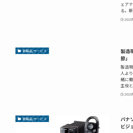
ェアナ
る。新発
201
製造
新製品/サービス
節」
製造現
人より
緒に働
主役と
201
パナ
新製品/サービス
ビジョ