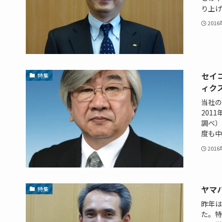
り上げ
201
セイ
特集
ィク
当社の
201
調べ）
度も中
201
ヤマ
特集
昨年は
た。特