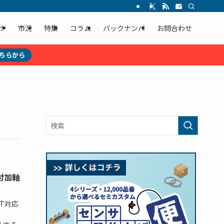
ナ
市況
特集
コラム
バックナンバ
お問合わせ
ちらから
付加軸
T対応