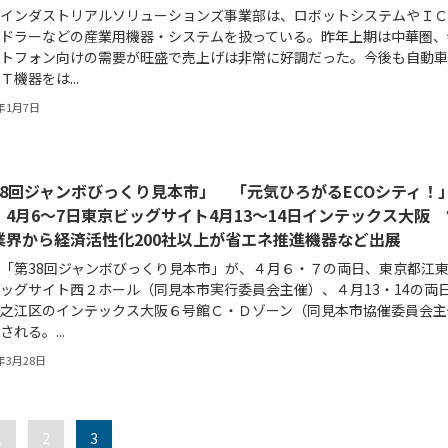
インダストリアルソリューションズ事業部は、ロボットシステムやＩＣ
ドラーなどの産業用機器・システムを扱っている。昨年上期は中華圏、
トフォン向けの需要が旺盛で売上げは非常に好調だった。今後も自動車
Ｔ機器をは...
5年1月7日
38回ジャンボびっくり見本市」 「元気ひろがるECOシティ！
 4月6～7日東京ビッグサイト4月13～14日インテックス大阪
業界から経済活性化200社以上が省エネ推進機器など出展
「第38回ジャンボびっくり見本市」が、４月６・７の両日、東京都江
ッグサイト西２ホール（同見本市実行委員会主催）、４月13・14の両
之江区のインテックス大阪６号館Ｃ・Ｄゾーン（同見本市協催委員会主
される。...
2年3月28日
1
2
3