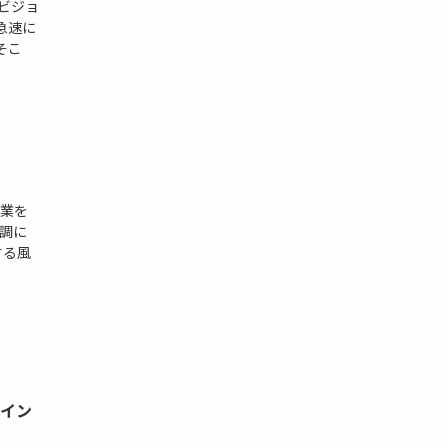
ビジョ
急速に
そこ
業を
調に
する風
員イン