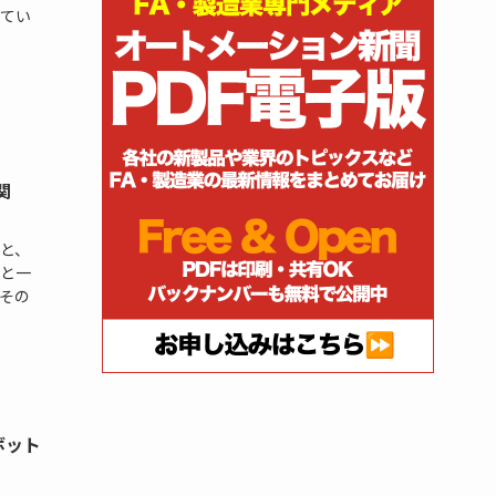
てい
関
と、
と一
その
ボット