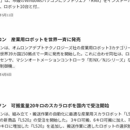
X」は、市販のWindowsパソコンにソフトウエア「RMX」をインストー
、ロボット10台と付...
6年5月11日
ロン 産業用ロボットを世界一斉に発売
ンは、オムロンアデプトテクノロジーズ社の産業用ロボット3カテゴリー
世界39カ国150拠点で一斉に発売を開始した。これに合わせ同社は、ロ
センサ、マシンオートメーションコントローラ「形NX／NJシリーズ」
御機...
6年4月6日
ソン 可搬重量20キロのスカラロボを国内で受注開始
ンは、組み立て・搬送作業の自動化に最適な産業用スカラロボット「L
の新商品『LS20』の受注を開始した。 3キロ可搬、6キロ可搬に加え、
0キロに増加した『LS20』を追加し、搬送作業に適したロボットの選択