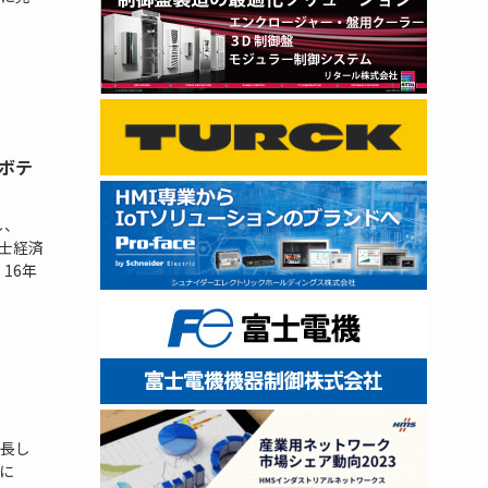
ボテ
し、
士経済
16年
成長し
に