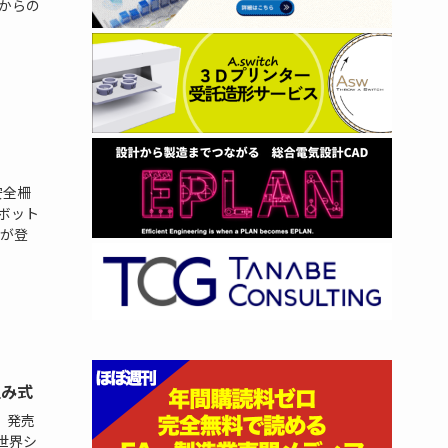
からの
安全柵
ボット
が登
畳み式
。発売
世界シ