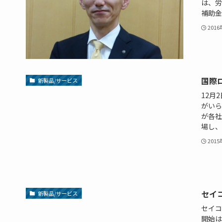
は、労
補助金
201
国際
新製品/サービス
12月
がいら
が各社
場し、よ
201
セイ
新製品/サービス
セイコ
開始は