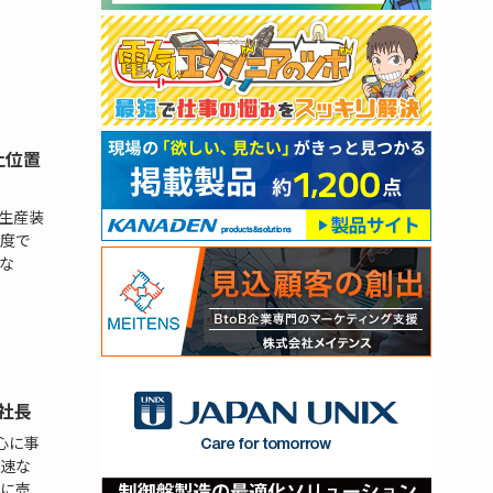
止位置
、生産装
度で
な
社長
心に事
速な
に売