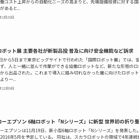
働コスト上昇からの自動化ニーズの高まりと、先端設備投資に対する国
があると...
6年1月20日
ロボット展 主要各社が新製品投 普及に向け安全機能など訴求
2日から5日まで東京ビッグサイトで行われた「国際ロボット展」では、
ず、人と一緒に並んで作業ができる協働ロボットなど、新たな形態のロ
から出品された。これまで導入に踏み切れなかった層に向けたロボット
り一...
5年12月9日
コーエプソン 6軸ロボット「Nシリーズ」に新型 世界初の折り
ーエプソンは11月19日、新小型6軸ロボット「Nシリーズ」を発表した
2016年5月を予定している。 同社は、スカラロボットの領域で4年連続