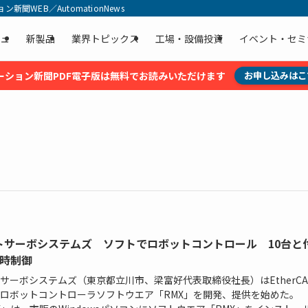
聞WEB／AutomationNews
ュ
新製品
業界トピックス
工場・設備投資
イベント・セミ
ーション新聞PDF電子版は無料でお読みいただけます
お申し込みはこ
トサーボシステムズ ソフトでロボットコントロール 10台と
同時制御
サーボシステムズ（東京都立川市、梁富好代表取締役社長）はEtherCA
ロボットコントローラソフトウエア「RMX」を開発、提供を始めた。