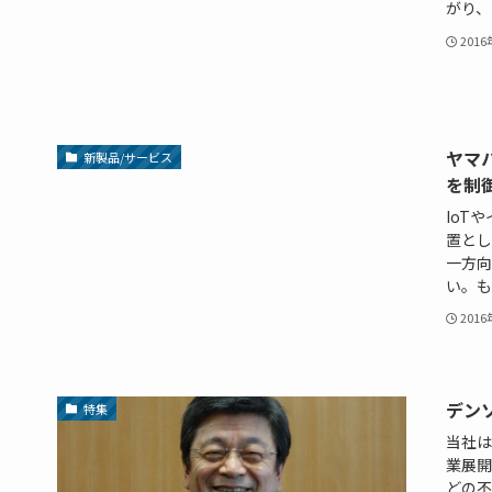
がり、
201
ヤマ
新製品/サービス
を制
IoT
置とし
一方向
い。も
201
デン
特集
当社は
業展開
どの不