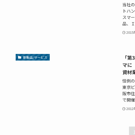
当社の
トハン
スマー
品、Ｉ
201
「第
新製品/サービス
マに
資材
恒例の
東京ビ
阪市住
で開催
201