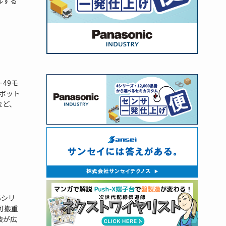
ルする
49モ
ボット
など、
Sシリ
可搬重
肢が広