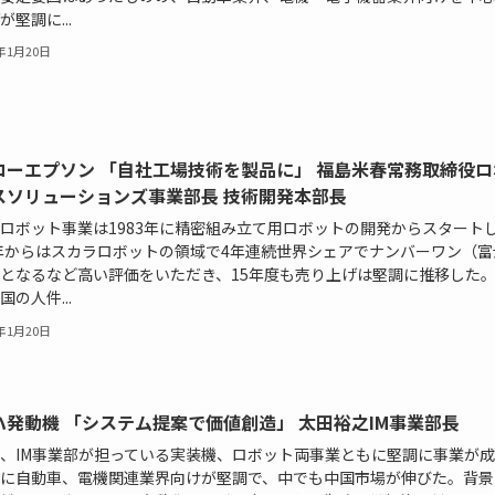
が堅調に...
6年1月20日
コーエプソン 「自社工場技術を製品に」 福島米春常務取締役ロ
スソリューションズ事業部長 技術開発本部長
ロボット事業は1983年に精密組み立て用ロボットの開発からスタート
1年からはスカラロボットの領域で4年連続世界シェアでナンバーワン（富
となるなど高い評価をいただき、15年度も売り上げは堅調に推移した。 
国の人件...
6年1月20日
ハ発動機 「システム提案で価値創造」 太田裕之IM事業部長
、IM事業部が担っている実装機、ロボット両事業ともに堅調に事業が
に自動車、電機関連業界向けが堅調で、中でも中国市場が伸びた。背景