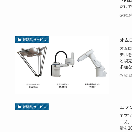
「RM
だけで
201
オム
新製品/サービス
オムロ
デルを
と視覚
多様な制
201
エプ
新製品/サービス
エプソ
ーズ」
量を2