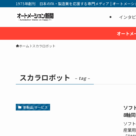
1975年創刊 日本のFA・製造業を応援する専門メディア | オートメーション新
インタビ
オートメ
ホーム
スカラロボット
スカラロボット
– tag –
ソフ
新製品/サービス
8軸
ソフト
産業用