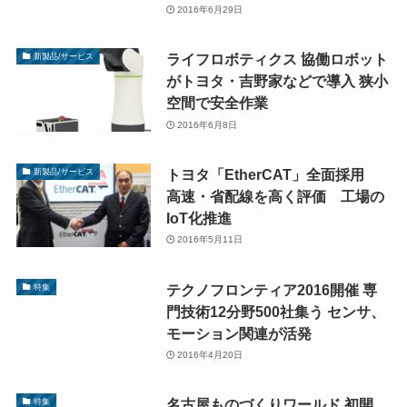
2016年6月29日
ライフロボティクス 協働ロボット
新製品/サービス
がトヨタ・吉野家などで導入 狭小
空間で安全作業
2016年6月8日
トヨタ「EtherCAT」全面採用
新製品/サービス
高速・省配線を高く評価 工場の
IoT化推進
2016年5月11日
テクノフロンティア2016開催 専
特集
門技術12分野500社集う センサ、
モーション関連が活発
2016年4月20日
名古屋ものづくりワールド 初開
特集