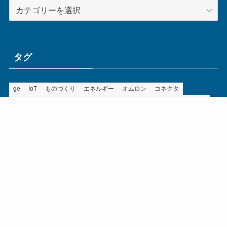
カ
テ
ゴ
リ
ー
タグ
ge
IoT
ものづくり
エネルギー
オムロン
コネクタ
コンピュータ
スイッチ
セキュリティ
センサ
タイ
デザイン
デジタル
ドイツ
バリ
ライン
ロボット
三菱電機
中国
企業
制御機器
制御盤
効率化
動向
半導体
安全
展示会
採用
接続
搬送
改善
機械
液晶
温度
無線
物流
経済産業省
自動車
製造業
見える化
輸出
通信
部品
電子部品
電気
オートメーション新聞利用規約
運営会社：ものづくり.jp株式会社
特定商取引に関する表記
お問い合わせ