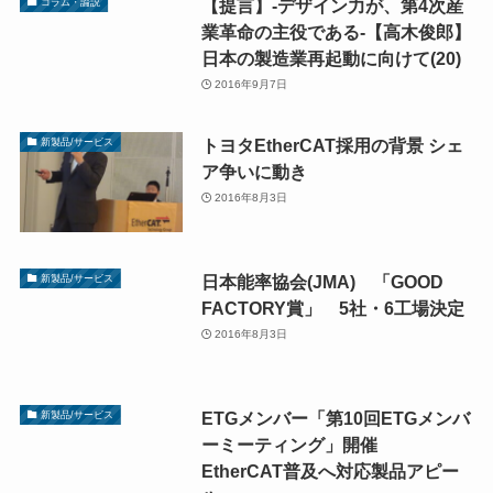
【提言】-デザイン力が、第4次産
コラム・論説
業革命の主役である-【高木俊郎】
日本の製造業再起動に向けて(20)
2016年9月7日
トヨタEtherCAT採用の背景 シェ
新製品/サービス
ア争いに動き
2016年8月3日
日本能率協会(JMA) 「GOOD
新製品/サービス
FACTORY賞」 5社・6工場決定
2016年8月3日
ETGメンバー「第10回ETGメンバ
新製品/サービス
ーミーティング」開催
EtherCAT普及へ対応製品アピー