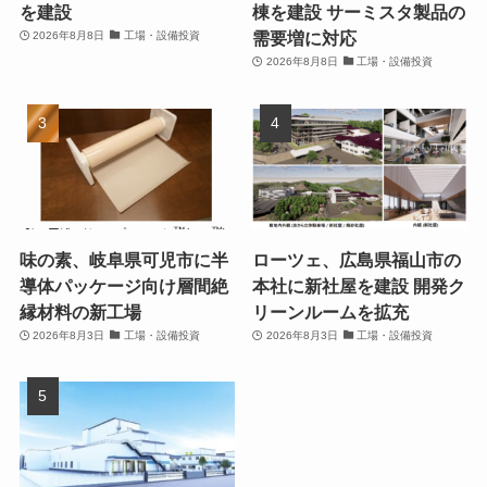
を建設
棟を建設 サーミスタ製品の
需要増に対応
2026年8月8日
工場・設備投資
2026年8月8日
工場・設備投資
味の素、岐阜県可児市に半
ローツェ、広島県福山市の
導体パッケージ向け層間絶
本社に新社屋を建設 開発ク
縁材料の新工場
リーンルームを拡充
2026年8月3日
工場・設備投資
2026年8月3日
工場・設備投資