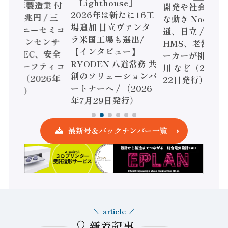
「Lighthouse」
年製造業 付
開発や社会実装に活発
2026年は新たに16工
兆円 / 三
な動き Noetra、富士
場追加 日立ヴァンタ
ニーセミコ
通、日立 / 兵神装備 ×
ラ米国工場も選出/
ョンセンサ
HMS、老舗ポンプメ
【インタビュー】
DEC、安全
ーカーが挑むデータ活
RYODEN 八道常務 共
ーフティコ
用 など（2026年7月
創のソリューションパ
2026年
22日発行）
ートナーへ / （2026
行）
年7月29日発行）
最新号＆バックナンバー一覧
article
新着記事