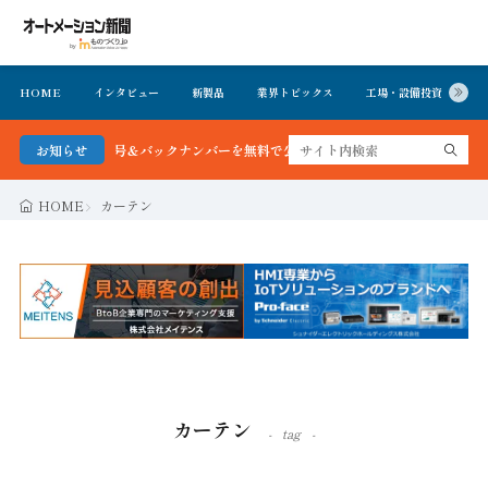
HOME
インタビュー
新製品
業界トピックス
工場・設備投資
イ
最新号＆バックナンバーを無料で公開中 詳細はこちら
お知らせ
HOME
カーテン
カーテン
tag