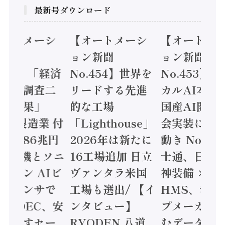
最新号ダウンロード
オートメーシ
【オートメーシ
【オートメ
ン新聞
ョン新聞
ョン新聞
.455】「経済
No.454】世界を
No.453】
造実態調査二
リードする先進
カルAI本格
集計結果」
的な工場
国産AI開発
24年製造業 付
「Lighthouse」
会実装に活
値額86兆円
2026年は新たに
動き Noetr
三菱電機とソニ
16工場追加 日立
士通、日立 /
ミコン AIビ
ヴァンタラ米国
神装備 ×
ョンセンサで
工場も選出/ 【イ
HMS、老舗
 / IDEC、安
ンタビュー】
プメーカー
に動かすセー
RYODEN 八道
むデータ活用