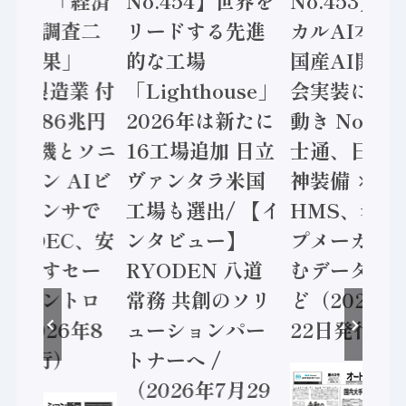
造実態調査二
リードする先進
カルAI本格
集計結果」
的な工場
国産AI開発
24年製造業 付
「Lighthouse」
会実装に活
値額86兆円
2026年は新たに
動き Noetr
三菱電機とソニ
16工場追加 日立
士通、日立 /
ミコン AIビ
ヴァンタラ米国
神装備 ×
ョンセンサで
工場も選出/ 【イ
HMS、老舗
 / IDEC、安
ンタビュー】
プメーカー
に動かすセー
RYODEN 八道
むデータ活用
ティコントロ
常務 共創のソリ
ど（2026年
（2026年8
ューションパー
22日発行）
日発行）
トナーへ /
（2026年7月29