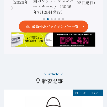
創のソリューションパ
ローラ（2026年
22日発行）
ートナーへ / （2026
5日発行）
年7月29日発行）
最新号＆バックナンバー一覧
article
新着記事
イベント・セミナー