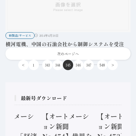
新製品/サービス
2014年4月16日
横河電機、中国の石油会社から制御システムを受注
次のページへ
…
…
<
1
343
344
345
346
347
548
>
最新号ダウンロード
オートメーシ
【オートメーシ
【オートメ
ン新聞
ョン新聞
ョン新聞
.455】「経済
No.454】世界を
No.453】