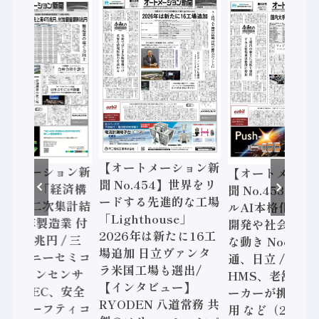
【オートメーション新
ートメーション新
【オートメーシ
聞 No.454】世界をリ
o.455】「経済構
聞 No.453】フ
ードする先進的な工場
態調査二次集計結
ルAI本格化へ 国
「Lighthouse」
024年製造業 付
開発や社会実装
2026年は新たに16工
額86兆円 / 三
な動き Noetra
場追加 日立ヴァンタ
機とソニーセミコ
通、日立 / 兵神
ラ米国工場も選出/
AIビジョンセンサ
HMS、老舗ポン
【インタビュー】
 / IDEC、安全
ーカーが挑むデ
RYODEN 八道常務 共
かすセーフティコ
用 など（2026