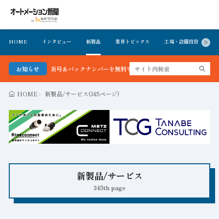
HOME
インタビュー
新製品
業界トピックス
工場・設備投資
イ
新聞 最新号＆バックナンバーを無料で公開中 詳細はこちら
お知らせ
HOME
新製品/サービス(345ページ)
新製品/サービス
345th page