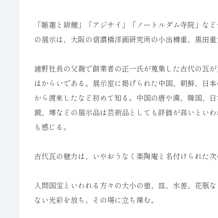
「睡蓮と緋鯉」「アジサイ」「ノートルダム寺院」など
の展示は、大阪の信濃橋洋画研究所の小出樽重、黒田重
浦野社長の父親で創業者の正一氏が蒐集した古代の瓦が
はからいである。展示室に掲げられた中国、朝鮮、日本
から渡来したなど初めて知る。中国の唐や漢、韓国、日
鏡、塼などの展示品は芸術品としても評価が高いといわ
も感じる。
古代瓦の魅力は、いやおうなく楽陶庵と名付けられた次
人間国宝といわれる方々の大小の壺、皿、水差、花瓶な
ない光彩を放ち、その場に立ち竦む。