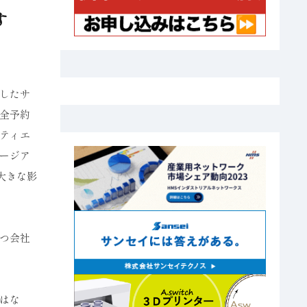
超す
したサ
全予約
ティエ
ージア
大きな影
つ会社
はな