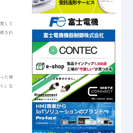
変して
成され
った林
ら」な