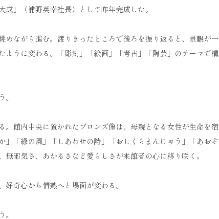
大成」（浦野英幸社長）として昨年完成した。
眺めながら進む。渡りきったところで後ろを振り返ると、景観が一
たように変わる。「彫刻」「絵画」「考古」「陶芸」のテーマで構
う。
る。館内中央に置かれたブロンズ像は、母親となる女性が生命を宿
か」「緑の風」「しあわせの詩」「おしくらまんじゅう」「あおぞ
、無邪気さ、あかるさなど愛らしさが来館者の心に移り咲く。
、好奇心から情熱へと場面が変わる。
う。