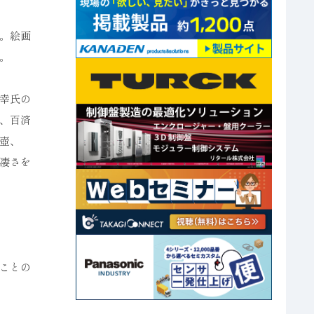
。絵画
。
幸氏の
、百済
壺、
凄さを
ことの