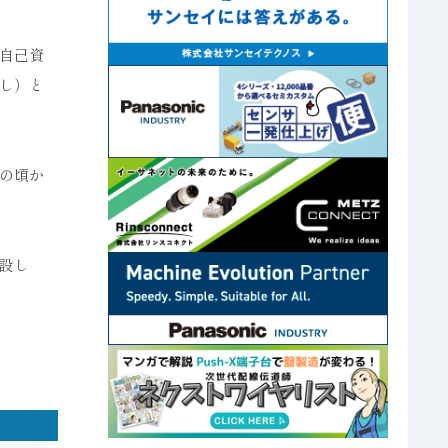
自己資
し）と
の頃か
設し