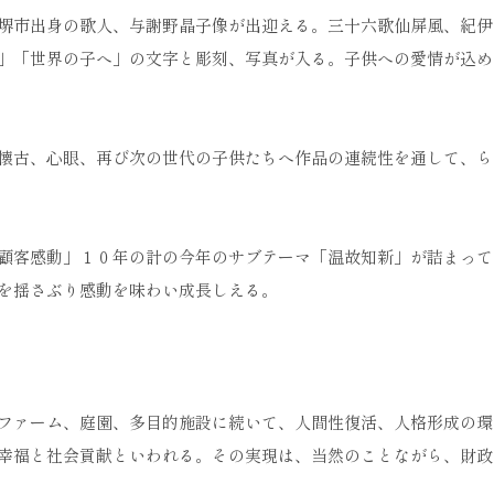
堺市出身の歌人、与謝野晶子像が出迎える。三十六歌仙屏風、紀伊
」「世界の子へ」の文字と彫刻、写真が入る。子供への愛情が込め
懐古、心眼、再び次の世代の子供たちへ作品の連続性を通して、ら
顧客感動」１０年の計の今年のサブテーマ「温故知新」が詰まって
を揺さぶり感動を味わい成長しえる。
ファーム、庭園、多目的施設に続いて、人間性復活、人格形成の環
幸福と社会貢献といわれる。その実現は、当然のことながら、財政