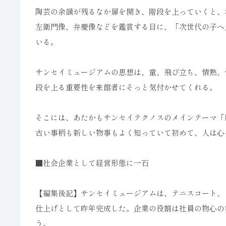
陶芸の余韻が残るなか扉を開き、階段を上っていくと、
左衛門像、弁慶像などを鑑賞する目に、「次世代の子へ
いる。
サンセイミュージアムの思想は、童、飛び立ち、情熱、
段を上る重要性を来館者にそっと気付かせてくれる。
そこには、あたかもサンセイテクノスのメインテーマ「
古い事柄も新しい物事もよく知っていて初めて、人は心
■社会企業として経営形態に一石
【編集後記】サンセイミュージアムは、テニスコート、
仕上げとして昨年完成した。企業の役割は社員の物心の
う。