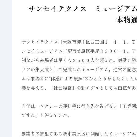
サンセイテクノス ミュージア
本物
サンセイテクノス（大阪市淀川区西三国１―１―１、Ｔ
ンセイミュージアム（堺市美原区平尾３３００―１、Ｔ
制ながら来場者は早くも２５００人を超えた。労働と憩
リアの集大成として完成したミュージアム。通常の記念
ムは来場者に”体感による観照”のひとときをもたらし
響を与える、「社会経営」の新モデルとしても価値があ
昨年は、タクシーの運転手に行き先を告げると「工業団
ですね」と答えていた。
創業者の郷里である堺市美原区に開館したミュージアム