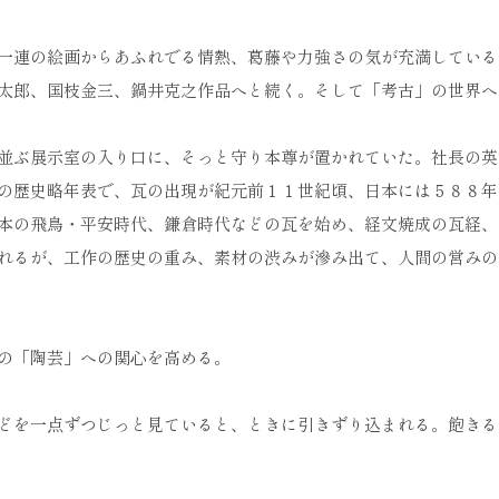
一連の絵画からあふれでる情熱、葛藤や力強さの気が充満している
太郎、国枝金三、鍋井克之作品へと続く。そして「考古」の世界へ
並ぶ展示室の入り口に、そっと守り本尊が置かれていた。社長の英
の歴史略年表で、瓦の出現が紀元前１１世紀頃、日本には５８８年
本の飛鳥・平安時代、鎌倉時代などの瓦を始め、経文焼成の瓦経、
れるが、工作の歴史の重み、素材の渋みが滲み出て、人間の営みの
の「陶芸」への関心を高める。
どを一点ずつじっと見ていると、ときに引きずり込まれる。飽きる