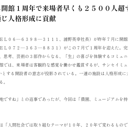
ム開館１周年で来場者早くも２５００人
通じ人格形成に貢献
ＥＬ０６―６３９８―３１１１、浦野英幸社長）が昨年７月に開館
ＥＬ０７２―３６３―８８３１）がこの７月で１周年を迎えた。完
、思考、芸術の３部作からなる、「生」の喜びを体験するコミュニ
館では、来場者は客観的な感覚を働かせ鑑賞するが、サンセイミュ
たいとする開設者の意志が投影されている。一連の施設は人格形成に
る。
地ですね」との返事であったが、今回は「農園、ミュージアムを持
は「人間社会では取り組むテーマが１０年、２０年で変わるもので