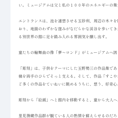
い。ミュージアムは父と私の１００年のエネルギーの集
エントランスは、池を連想させる玉砂利、周辺の木々を
おり、地面のわずかな窪みがなだらかな渓谷を歩いてき
る別世界の館に足を踏み入れる雰囲気を醸し出す。
童たちの輪舞曲の像「夢～ロンド」がミュージアムへ誘
「彫刻」は、子供をテーマにした玉野勢三の作品集であ
檎を両手のひらでそっと支える。そして、作品「すこや
ど多くの作品をていねいに眺めるうちに、想う、好奇心
彫刻から「絵画」へと館内を移動すると、童から大人へ
里見勝蔵作品群が観ている人の熱情を蘇えらせるのだろ