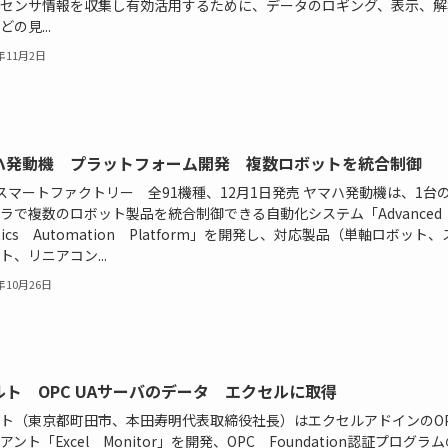
センサ情報を収集し有効活用するために、データのロギング、表示、解
の見...
6年11月2日
ハ発動機 プラットフォーム開発 複数ロボットを統合制御
・スマートファクトリー 全91機種、12月1日発売 ヤマハ発動機は、1台
ラで複数のロボット製品を統合制御できる自動化システム「Advance
otics Automation Platform」を開発し、対応製品（単軸ロボット
ト、リニアコン...
6年10月26日
ルト OPC UAサーバのデータ エクセルに取得
ト（東京都町田市、本田寿明代表取締役社長）はエクセルアドインのOPC
アント「Excel Monitor」を開発、OPC Foundation認証プログラ