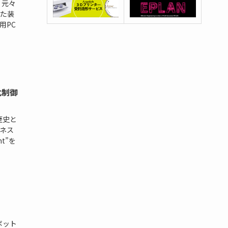
、元々
た装
用PC
化制御
歴史と
ジネス
t”を
ボット