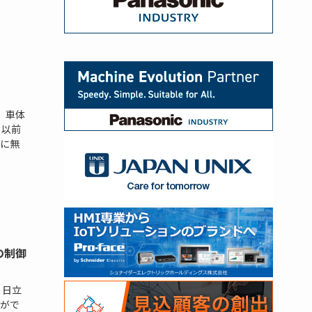
、車体
 以前
に無
の制御
 日立
がで