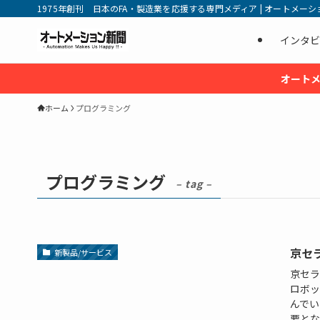
1975年創刊 日本のFA・製造業を応援する専門メディア | オートメーション新
インタビ
オートメ
ホーム
プログラミング
プログラミング
– tag –
京セ
新製品/サービス
京セラ
ロボッ
んでい
要とな