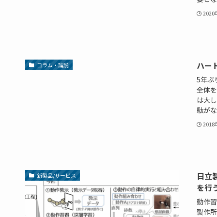
202
ハー
コラム・論説
5年ぶ
全体を
は大し
駄がなく
201
日立
新製品/サービス
を行
動作習
製作所