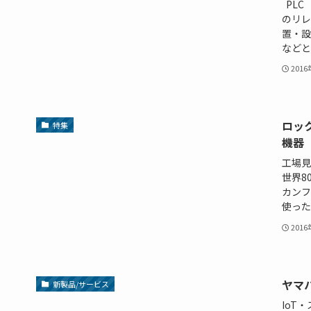
PLC
のリレ
置・設
などと組
201
ロッ
特集
機器
工場見
世界8
カンフ
使った導
201
ヤマ
新製品/サービス
IoT