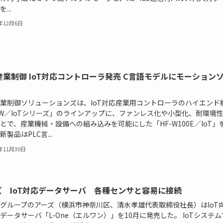
...
6年12月6日
産業制御 IoT対応コントローラ発売 C言語モデルにモーション
業制御ソリューションズは、IoT対応産業用コントローラのハイエンド
-W／IoTシリーズ」のラインアップに、ファンレス化や小型化、耐環境
とで、産業機械・設備への組み込みを可能にした「HF-W100E／IoT」
製品はPLC言...
6年11月30日
ズ IoT対応データサーバ 各種センサと容易に接続
グループのアーズ（横浜市神奈川区、清水孝雄代表取締役社長）はIoT
データサーバ「L-One（エルワン）」を10月に発売した。 IoTシステ