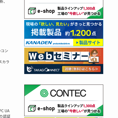
析、
のコン
d
、スカラ
 UA
ムの認証