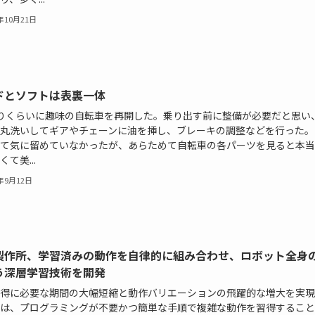
0年10月21日
ドとソフトは表裏一体
りくらいに趣味の自転車を再開した。乗り出す前に整備が必要だと思い
丸洗いしてギアやチェーンに油を挿し、ブレーキの調整などを行った。
て気に留めていなかったが、あらためて自転車の各パーツを見ると本当
て美...
8年9月12日
製作所、学習済みの動作を自律的に組み合わせ、ロボット全身
う深層学習技術を開発
得に必要な期間の大幅短縮と動作バリエーションの飛躍的な増大を実現
は、プログラミングが不要かつ簡単な手順で複雑な動作を習得すること