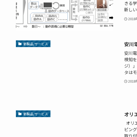
きる学
新しい
201
安川
新製品/サービス
安川電
検知を
ジ）」
タはモ
201
オリエ
新製品/サービス
オリ
ピング
取り付