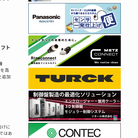
ソフト
機
性を高
を追加
向けに
ムではあ