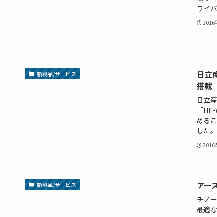
ライバを
201
日立
新製品/サービス
搭載
日立産
「HF
めるこ
した。新
201
アー
新製品/サービス
チノー
最適な