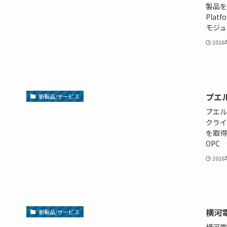
製品を
Pla
モジュ
201
プエ
新製品/サービス
プエル
クライ
を取得
OPC 
201
横河
新製品/サービス