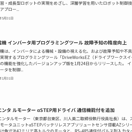
習・成長型ロボットの実現をめざし、深層学習を用いたロボット制御技
アプロー...
8年5月31日
電機 インバータ用プログラミングツール 故障予知の精度向上
機は、インバータによる機械・設備の視える化、および故障予知や不具
実現するプログラミングツール「DriveWorksEZ（ドライブワークスイ
の機能を強化したバージョンアップ版を1月24日からリリースした。 イ
ータを制御...
8年1月31日
ンタ ルモーター αSTEP用ドライバ 通信機能付を追加
エンタルモーター（東京都台東区、川人英二取締役執行役員社長）は、
モータユニットαSTEPバッテリレスアブソリュートセンサ搭載AZシリ
け角寸法42ミリで高トルクのモータと、RS-485通信付パルス列入力タ