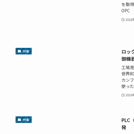
を取得
OPC 
201
ロッ
特集
御機
工場見
世界8
カンフ
使った
201
PL
特集
発