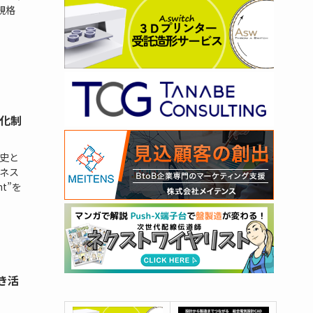
規格
化制
歴史と
ジネス
t”を
き活