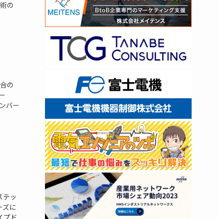
術の
合の
ー
ンバー
ステッ
ーズに
イプド