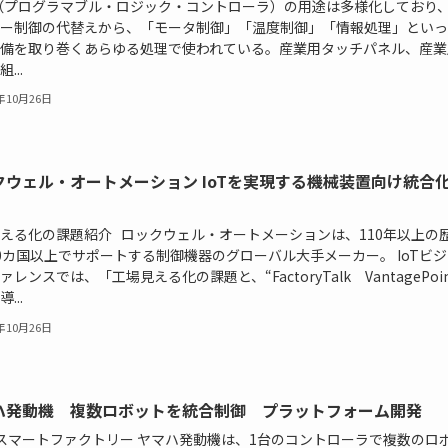
（プログラマブル・ロジック・コントローラ）の用途は多様化しており
ー制御の代替えから、「モータ制御」「温度制御」「情報処理」といっ
備を取り巻くあらゆる処理で使われている。産業用タッチパネル、産業
...
6年10月26日
クウェル・オートメーション IoTを実現する機械装置向け統合
える化の課題紹介 ロックウェル・オートメーションは、110年以上の
0カ国以上でサポートする制御機器のグローバル大手メーカー。 IoTビ
ァレンスでは、「工場見える化の課題と、“FactoryTalk VantagePoin
...
6年10月26日
ハ発動機 複数ロボットを統合制御 プラットフォーム開発
・スマートファクトリー ヤマハ発動機は、1台のコントローラで複数のロ