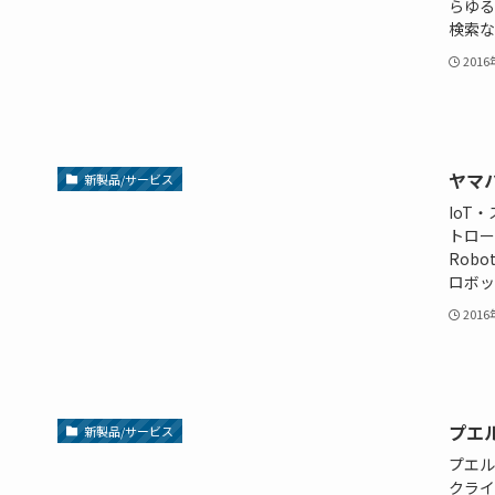
らゆる
検索など
201
ヤマ
新製品/サービス
IoT
トロー
Rob
ロボッ
201
プエ
新製品/サービス
プエル
クライ