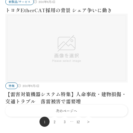
新製品/サービス
2016年8月3日
トヨタEtherCAT採用の背景 シェア争いに動き
特集
2016年8月3日
【雷害対策機器システム特集】人命事故・建物損傷・
交通トラブル 落雷被害で需要増
次のページへ
…
1
2
3
12
>