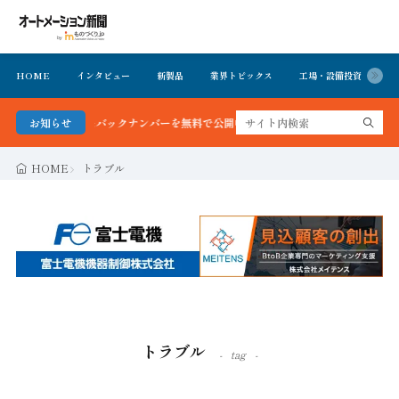
HOME
インタビュー
新製品
業界トピックス
工場・設備投資
イ
号＆バックナンバーを無料で公開中 詳細はこちら
お知らせ
HOME
トラブル
トラブル
tag