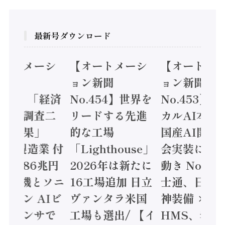
最新号ダウンロード
オートメーシ
【オートメーシ
【オートメ
ン新聞
ョン新聞
ョン新聞
.455】「経済
No.454】世界を
No.453】
造実態調査二
リードする先進
カルAI本格
集計結果」
的な工場
国産AI開発
24年製造業 付
「Lighthouse」
会実装に活
値額86兆円
2026年は新たに
動き Noetr
三菱電機とソニ
16工場追加 日立
士通、日立 /
ミコン AIビ
ヴァンタラ米国
神装備 ×
ョンセンサで
工場も選出/ 【イ
HMS、老舗