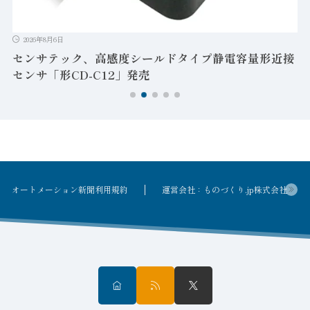
2026年8月6日
センサテック、高感度シールドタイプ静電容量形近接
センサ「形CD-C12」発売
オートメーション新聞利用規約
運営会社：ものづくり.jp株式会社