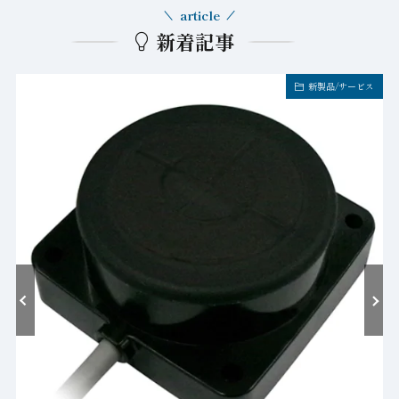
article
新着記事
新製品/サービス
202
コン
にWi