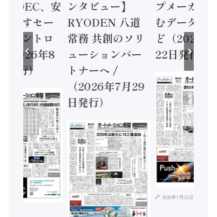
 / IDEC、安
ンタビュー】
プメーカー
に動かすセー
RYODEN 八道
むデータ活用
ティコントロ
常務 共創のソリ
ど（2026年
（2026年8
ューションパー
22日発行）
日発行）
トナーへ /
（2026年7月29
日発行）
2026年7月21日
年8月4日