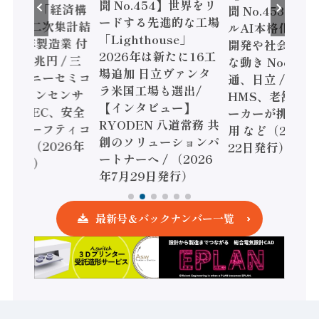
聞 No.454】世界をリ
】「経済構
聞 No.453】フィジカ
ードする先進的な工場
次集計結
ルAI本格化へ 国産AI
「Lighthouse」
製造業 付
開発や社会実装に活発
2026年は新たに16工
円 / 三
な動き Noetra、富士
場追加 日立ヴァンタ
ーセミコ
通、日立 / 兵神装備 ×
ラ米国工場も選出/
ンセンサ
HMS、老舗ポンプメ
【インタビュー】
EC、安全
ーカーが挑むデータ活
RYODEN 八道常務 共
フティコ
用 など（2026年7月
創のソリューションパ
026年
22日発行）
ートナーへ / （2026
）
年7月29日発行）
最新号＆バックナンバー一覧