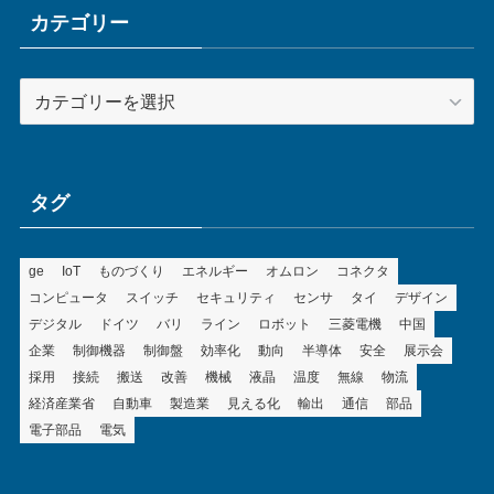
ブ
カテゴリー
カ
テ
ゴ
リ
ー
タグ
ge
IoT
ものづくり
エネルギー
オムロン
コネクタ
コンピュータ
スイッチ
セキュリティ
センサ
タイ
デザイン
デジタル
ドイツ
バリ
ライン
ロボット
三菱電機
中国
企業
制御機器
制御盤
効率化
動向
半導体
安全
展示会
採用
接続
搬送
改善
機械
液晶
温度
無線
物流
経済産業省
自動車
製造業
見える化
輸出
通信
部品
電子部品
電気