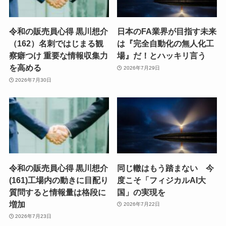
令和の販売員心得 黒川想介
日本のFA業界が目指す未来
（162）名刺ではじまる観
は『完全自動化の無人化工
察癖つけ 重要な情報収集力
場』だ！とハッキリ言う
を高める
2026年7月29日
2026年7月30日
令和の販売員心得 黒川想介
同じ轍はもう踏まない 今
(161)工場内の動きに目配り
度こそ「フィジカルAI大
質問すると情報量は格段に
国」の実現を
増加
2026年7月22日
2026年7月23日