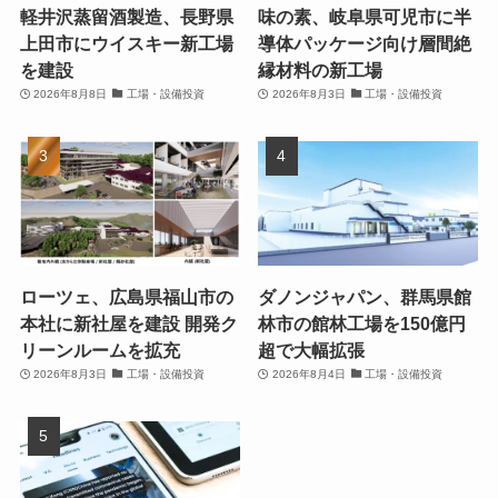
軽井沢蒸留酒製造、長野県
味の素、岐阜県可児市に半
上田市にウイスキー新工場
導体パッケージ向け層間絶
を建設
縁材料の新工場
2026年8月8日
工場・設備投資
2026年8月3日
工場・設備投資
ローツェ、広島県福山市の
ダノンジャパン、群馬県館
本社に新社屋を建設 開発ク
林市の館林工場を150億円
リーンルームを拡充
超で大幅拡張
2026年8月3日
工場・設備投資
2026年8月4日
工場・設備投資