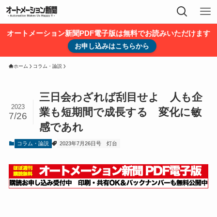
オートメーション新聞PDF電子版は無料でお読みいただけます
お申し込みはこちらから
ホーム
コラム・論説
三日会わざれば刮目せよ 人も企
2023
業も短期間で成長する 変化に敏
7/26
感であれ
コラム・論説
2023年7月26日号
灯台