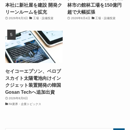
本社に新社屋を建設 開発ク
林市の館林工場を150億円
リーンルームを拡充
超で大幅拡張
2026年8月3日
工場・設備投資
2026年8月4日
工場・設備投資
セイコーエプソン、ペロブ
スカイト太陽電池向けイン
クジェット装置開発の韓国
Gosan Techへ追加出資
2026年8月6日
FA業界・企業トピックス