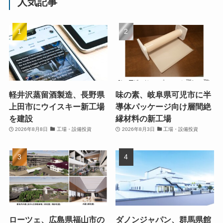
人気記事
軽井沢蒸留酒製造、長野県
味の素、岐阜県可児市に半
上田市にウイスキー新工場
導体パッケージ向け層間絶
を建設
縁材料の新工場
2026年8月8日
工場・設備投資
2026年8月3日
工場・設備投資
ローツェ、広島県福山市の
ダノンジャパン、群馬県館