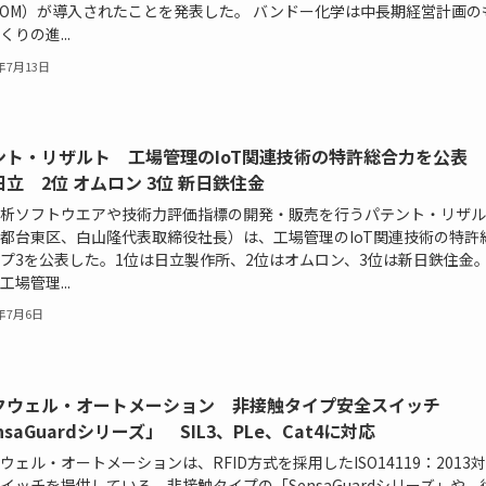
BOM）が導入されたことを発表した。 バンドー化学は中長期経営計画の
くりの進...
6年7月13日
ント・リザルト 工場管理のIoT関連技術の特許総合力を公表 
立 2位 オムロン 3位 新日鉄住金
析ソフトウエアや技術力評価指標の開発・販売を行うパテント・リザル
都台東区、白山隆代表取締役社長）は、工場管理のIoT関連技術の特許
プ3を公表した。1位は日立製作所、2位はオムロン、3位は新日鉄住金。
工場管理...
6年7月6日
クウェル・オートメーション 非接触タイプ安全スイッチ
nsaGuardシリーズ」 SIL3、PLe、Cat4に対応
ウェル・オートメーションは、RFID方式を採用したISO14119：2013
イッチを提供している。非接触タイプの「SensaGuardシリーズ」や、