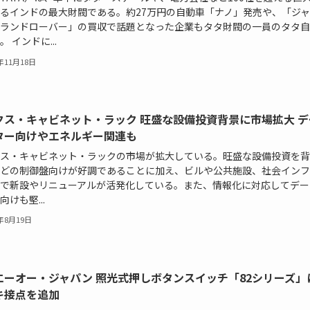
るインドの最大財閥である。約27万円の自動車「ナノ」発売や、「ジャ
ランドローバー」の買収で話題となった企業もタタ財閥の一員のタタ自
 インドに...
5年11月18日
クス・キャビネット・ラック 旺盛な設備投資背景に市場拡大 デ
ター向けやエネルギー関連も
ス・キャビネット・ラックの市場が拡大している。旺盛な設備投資を背
どの制御盤向けが好調であることに加え、ビルや公共施設、社会インフ
で新設やリニューアルが活発化している。また、情報化に対応してデー
向けも堅...
5年8月19日
エーオー・ジャパン 照光式押しボタンスイッチ「82シリーズ」
キ接点を追加