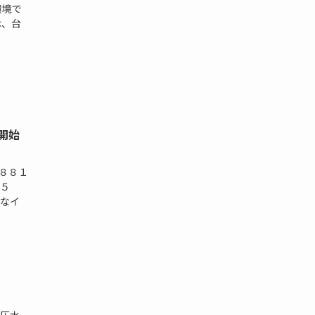
環境で
は、台
開始
８８１
５
なイ