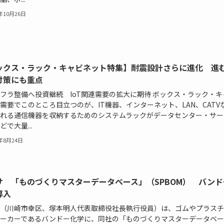
6年10月26日
ックス・ラック・キャビネット特集】耐震設計さらに進化 進
対策にも重点
フラ整備へ投資継続 IoT関連需要の拡大に期待 ボックス・ラック・キ
需要でこのところ目立つのが、IT機器、インターネット、LAN、CATV
れる通信機器を収納するためのシステムラックがデータセンター・サー
どで大量...
6年8月24日
サ 「ものづくりマスターデータベース」（SPBOM） バンド
導入
（川崎市幸区、塚本明人代表取締役社長執行役員）は、ゴムやプラスチ
ーカーであるバンドー化学に、同社の「ものづくりマスターデータベー