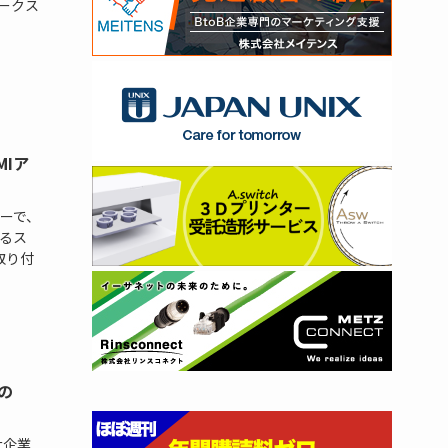
ークス
Iア
ーで、
るス
取り付
の
大企業