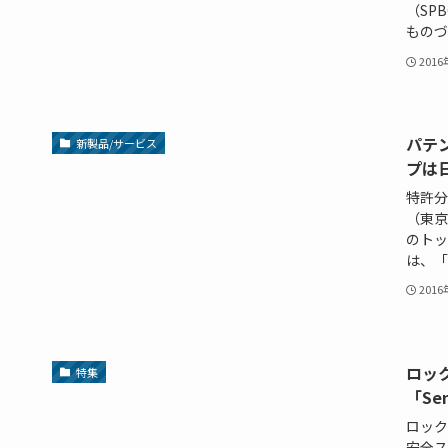
（SP
ものづ
201
パテ
新製品/サービス
プは日
特許分
（東京
のトッ
は、「
201
ロッ
特集
「Se
ロック
安全ス