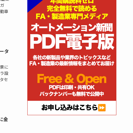
ガ
動車
ータ
景に
ラ設
タセ
に金