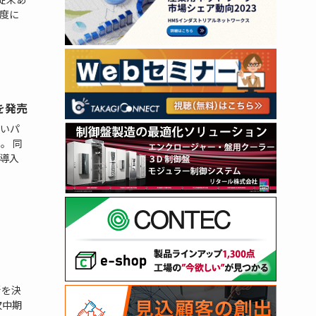
度に
を発売
いパ
。 同
導入
新を決
次中期