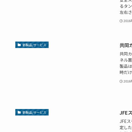
るタン
左右さ
201
共同
新製品/サービス
共同カ
ネル置
製品は
時だけ
201
JF
新製品/サービス
JFE
定した