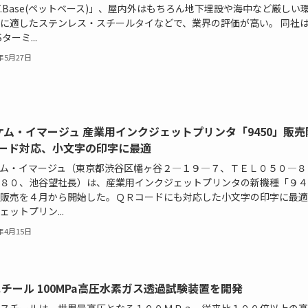
E.T.Base(ペットベース)」、屋内外はもちろん地下埋設や海中など厳しい
に適したステンレス・スチールタイなどで、業界の評価が高い。 同社
ターミ...
5年5月27日
ケム・イマージュ 産業用インクジェットプリンタ「9450」販売
コード対応、小文字の印字に最適
ム・イマージュ（東京都渋谷区幡ヶ谷２―１９―７、ＴＥＬ０５０―８
８０、池谷望社長）は、産業用インクジェットプリンタの新機種「９４
販売を４月から開始した。ＱＲコードにも対応した小文字の印字に最適
ェットプリン...
5年4月15日
スチール 100MPa高圧水素ガス透過試験装置を開発