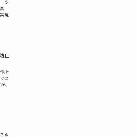
―５
真＝
実現
防止
作所
での
だが、
きる