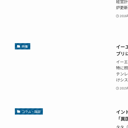
経営計
炉更新
201
イー
特集
プリ
イーエ
特に照
テンレ
けシステ
201
イン
コラム・論説
「異
タタ（