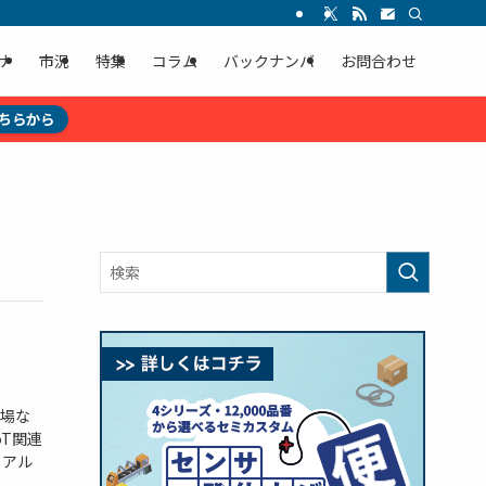
ナ
市況
特集
コラム
バックナンバ
お問合わせ
ちらから
場な
T関連
らアル