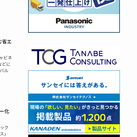
む省エ
ャビネ
などに
バル
ー化
ック
ス」