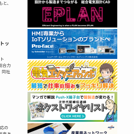
もと、
トッ
ト
総合力
 同社
対応の
従来あ