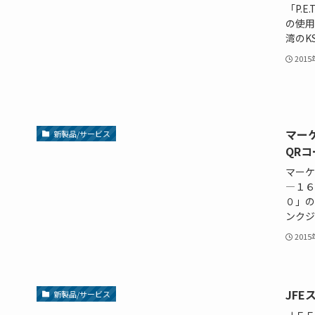
「P.
の使用
湾のKS
201
マー
新製品/サービス
QR
マーケ
―１６
０」の
ンクジ
201
JFE
新製品/サービス