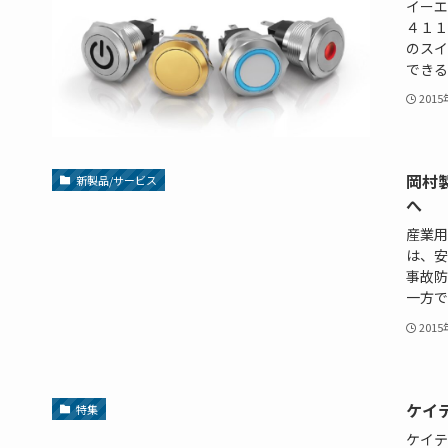
イーエ
４１１
のスイ
できる
201
岡村
新製品/サービス
へ
産業用
は、安
事故防
一方で
201
ケイテ
特集
ケイテ