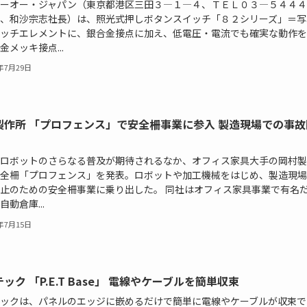
ーオー・ジャパン（東京都港区三田３―１―４、ＴＥＬ０３―５４４４
、和沙宗志社長）は、照光式押しボタンスイッチ「８２シリーズ」＝写
ッチエレメントに、銀合金接点に加え、低電圧・電流でも確実な動作を
金メッキ接点...
5年7月29日
製作所 「プロフェンス」で安全柵事業に参入 製造現場での事故
ロボットのさらなる普及が期待されるなか、オフィス家具大手の岡村製
全柵「プロフェンス」を発表。ロボットや加工機械をはじめ、製造現場
止のための安全柵事業に乗り出した。 同社はオフィス家具事業で有名
自動倉庫...
5年7月15日
ック 「P.E.T Base」 電線やケーブルを簡単収束
ックは、パネルのエッジに嵌めるだけで簡単に電線やケーブルが収束で