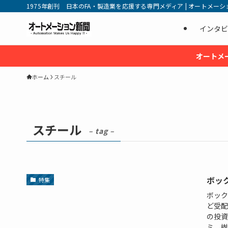
1975年創刊 日本のFA・製造業を応援する専門メディア | オートメーション新
インタビ
オートメ
ホーム
スチール
スチール
– tag –
ボッ
特集
ボック
ど受配
の投資
ミ、樹脂