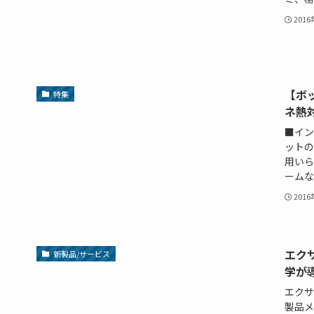
201
【ボ
特集
ネ熱
■イン
ットの
用いら
ームな
201
エク
新製品/サービス
学が
エクサ
製品メ