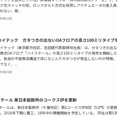
グ式スイッチの他、ロックボルト方式を採用しアクチュエータの進入角
れない、取...
6年6月22日
カイテック ガタつきの出ないOAフロアの高さ100ミリタイプ
イテック（東京都渋谷区、吉田建代表取締役社長）は、ガタつきの出な
換式OAフロア「ハイスチール」の高さ100ミリタイプの発売を開始した
、独自の不陸吸収構造で床になじんでガタつきが発生しないのが特徴。
でなく、...
6年5月25日
Eスチール 東日本製鉄所のコークス炉を更新
スチールは、東日本製鉄所（千葉地区）第6コークス炉B団（51門）の更
。2016年下期に着工、18年中の稼働開始を予定している。 同社は第5