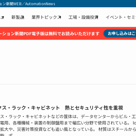
聞WEB／AutomationNews
ュ
新製品
業界トピックス
工場・設備投資
イベント・セミ
ーション新聞PDF電子版は無料でお読みいただけます
お申し込みはこ
クス・ラック・キャビネット 熱とセキュリティ性を重視
ス・ラック・キャビネットなどの筺体は、データセンターからビル・工
電用、各種機械・装置の制御盤用まで幅広い分野で使用されている。 Io
拡大や、災害対策投資なども追い風となっている。 材質はスチールか
、ポ...