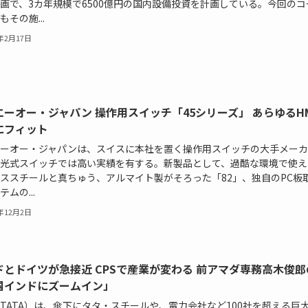
画で、3カ年規模で6500億円の国内設備投資を計画している。今回のコ
もその施...
6年2月17日
エーオー・ジャパン 操作用スイッチ「45シリーズ」 あらゆるHM
にフィット
ーオー・ジャパンは、スイスに本社を置く操作用スイッチの大手メーカ
光式スイッチでは高い実績を有する。新製品として、過酷な環境で使え
ススチールと真ちゅう、アルマイト製がそろった「82」、独自のPC板
ムの...
5年12月2日
ドとドイツが急接近 CPSで産業が変わる 前アマダ専務高木俊郎
国インドにズームイン」
TATA）は、傘下にタタ・スチールや、電力会社など100社を超える巨