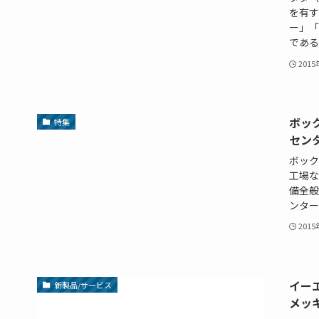
を有す
ー」「
である。
201
ボッ
特集
セン
ボック
工場な
備全般
ンター
201
イー
新製品/サービス
メッ