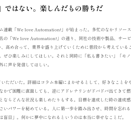
」ではない。楽しんだもの勝ちだ
We love Automation!」が始まった。多忙のなかリソー
e love Automation!」の通り、同社の技術や製品、サー
い、高め合って、業界を盛り上げていくために普段から考えている
。ぜひ楽しみにしてほしい。それと同時に「私も書きたい」「モノ
外に声を発信してほしい。
ていただいた。詳細はコラム本編にまかせるとして、好きなことを
なかで困難に直面しても、逆にアドレナリンがドバドバ出てきて燃
とならどんな状況も楽しめたりもする。目標を達成した時の達成感
すごいパワーを秘めている。人に第一歩を踏み出させ、時間を忘れ
は盲目」。何かに夢中になれるというのは本当に幸せなことだ。