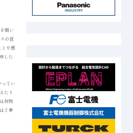
スを割い
ビスの宣
ことや感
申した
やってい
えたり
は何物
るほど夢