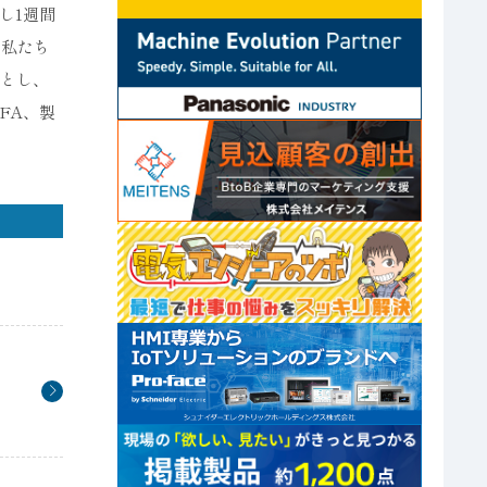
し1週間
に私たち
ちとし、
FA、製