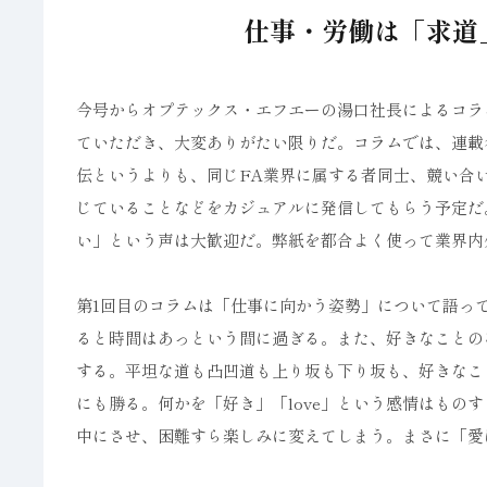
仕事・労働は「求道
今号からオプテックス・エフエーの湯口社長によるコラム連載「
ていただき、大変ありがたい限りだ。コラムでは、連載名の「W
伝というよりも、同じFA業界に属する者同士、競い合
じていることなどをカジュアルに発信してもらう予定だ
い」という声は大歓迎だ。弊紙を都合よく使って業界内
第1回目のコラムは「仕事に向かう姿勢」について語っ
ると時間はあっという間に過ぎる。また、好きなことの
する。平坦な道も凸凹道も上り坂も下り坂も、好きなこ
にも勝る。何かを「好き」「love」という感情はもの
中にさせ、困難すら楽しみに変えてしまう。まさに「愛