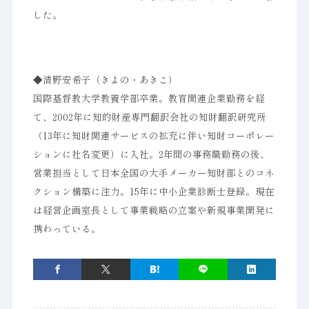
した。
◆清野安希子（きよの・あきこ）
国際基督教大学教養学部卒業。教育関連企業勤務を経
て、2002年に知的財産専門翻訳会社の知財翻訳研究所
（13年に知財関連サービスの拡充に伴い知財コーポレー
ションに社名変更）に入社。2年間の事務職勤務の後、
営業担当として日本全国の大手メーカー知財部とのコネ
クション構築に注力。15年に中小企業診断士登録。現在
は経営企画室長として事業戦略の立案や新規事業開発に
携わっている。