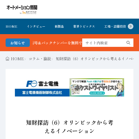
HOME
インタビュー
新製品
業界トピックス
工場・設備投資
イ
ン新聞 最新号＆バックナンバーを無料で公開中 詳細はこちら
お知らせ
HOME
コラム・論説
知財探訪（6）オリンピックから考えるイノベー
知財探訪（6）オリンピックから考
えるイノベーション