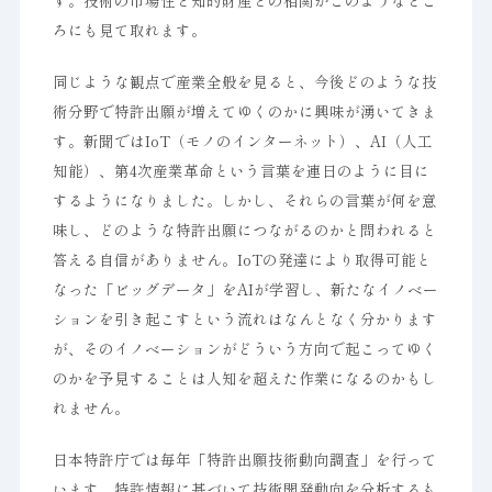
す。技術の市場性と知的財産との相関がこのようなとこ
ろにも見て取れます。
同じような観点で産業全般を見ると、今後どのような技
術分野で特許出願が増えてゆくのかに興味が湧いてきま
す。新聞ではIoT（モノのインターネット）、AI（人工
知能）、第4次産業革命という言葉を連日のように目に
するようになりました。しかし、それらの言葉が何を意
味し、どのような特許出願につながるのかと問われると
答える自信がありません。IoTの発達により取得可能と
なった「ビッグデータ」をAIが学習し、新たなイノベー
ションを引き起こすという流れはなんとなく分かります
が、そのイノベーションがどういう方向で起こってゆく
のかを予見することは人知を超えた作業になるのかもし
れません。
日本特許庁では毎年「特許出願技術動向調査」を行って
います。特許情報に基づいて技術開発動向を分析するも