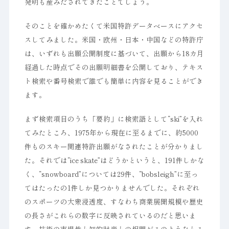
発明も産みだされてきたことでしょう。
そのことを確かめたくて米国特許データベースにアクセ
スしてみました。米国・欧州・日本・中国などの特許庁
は、いずれも出願公開制度に基づいて、出願から18カ月
経過した時点でその出願明細書を公開しており、テキス
ト検索や番号検索で誰でも簡単に内容を見ることができ
ます。
まず検索項目のうち「要約」に検索語として“ski”を入れ
てみたところ、1975年から現在に至るまでに、約5000
件ものスキー関連特許出願がなされたことが分かりまし
た。それでは“ice skate”はどうかというと、191件しかな
く、“snowboard”については29件、“bobsleigh”に至っ
てはたったの1件しか見つかりませんでした。それぞれ
のスポーツの大衆浸透度、すなわち商業展開規模や歴史
の長さがこれらの数字に反映されているのだと思いま