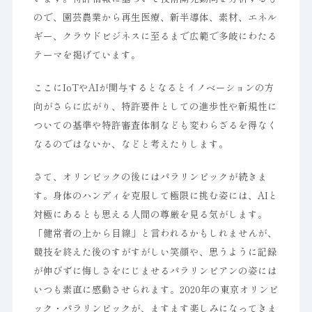
ので、園芸農業から再生医療、新半導体、素材、エネル
ギー、クラウドビジネスに至るまで広範で多岐にわたる
テーマを掲げています。
ここにIoTやAIが関与するとなるとイノベーションの方
向がさらに広がり、特許要件としての進歩性や新規性に
ついての基準や特許審査体制なども変わらざるを得なく
なるのではないか、などと考えたりします。
さて、オリンピックの後にはパラリンピックが続きま
す。身体のハンディを克服して極限に挑む姿には、AIと
対極にあるとも思える人間の尊厳を見る気がします。
「健常者の上から目線」と言われるかもしれませんが、
競技を終えた後のすがすがしい笑顔や、思うように記録
が伸びずに悔しさをにじませるパラリンピアンの姿には
いつも素直に感動させられます。2020年の東京オリンピ
ック・パラリンピックが、ますます楽しみになってきま