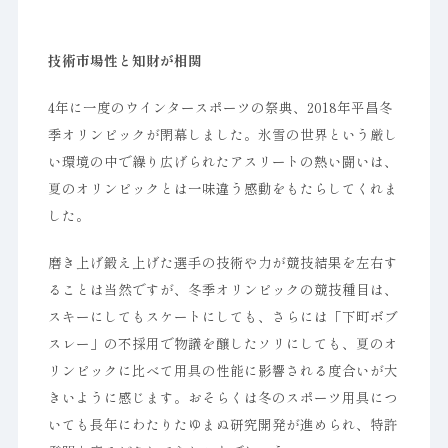
技術市場性と知財が相関
4年に一度のウインタースポーツの祭典、2018年平昌冬
季オリンピックが閉幕しました。氷雪の世界という厳し
い環境の中で繰り広げられたアスリートの熱い闘いは、
夏のオリンピックとは一味違う感動をもたらしてくれま
した。
磨き上げ鍛え上げた選手の技術や力が競技結果を左右す
ることは当然ですが、冬季オリンピックの競技種目は、
スキーにしてもスケートにしても、さらには「下町ボブ
スレー」の不採用で物議を醸したソリにしても、夏のオ
リンピックに比べて用具の性能に影響される度合いが大
きいように感じます。おそらくは冬のスポーツ用具につ
いても長年にわたりたゆまぬ研究開発が進められ、特許