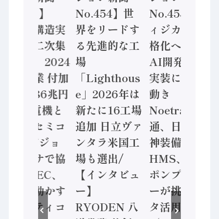
No.455】
No.454】世
No.453】フ
「経済構造実
界をリードす
ィジカルAI本
態調査二次集
る先進的な工
格化へ 国産
計結果」2024
場
AI開発や社会
年製造業 付加
「Lighthous
実装に活発な
価値額86兆円
e」2026年は
動き
/ 三菱電機と
新たに16工場
Noetra、富士
ソニーセミコ
追加 日立ヴァ
通、日立 / 兵
ン AIビジョ
ンタラ米国工
神装備 ×
ンセンサで協
場も選出/
HMS、老舗
業 / IDEC、
【インタビュ
ポンプメーカ
安全に動かす
ー】
ーが挑むデー
セーフティコ
RYODEN 八
タ活用 など