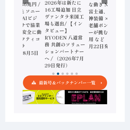
2026年は新たに
加価値額86兆円 /
な動き Noetra、
16工場追加 日立
三菱電機とソニー
富士通、日立 / 兵
ヴァンタラ米国工
セミコン AIビジ
神装備 × HMS、
場も選出/ 【イン
ョンセンサで協業
老舗ポンプメーカ
タビュー】
/ IDEC、安全に動
ーが挑むデータ活
RYODEN 八道常
かすセーフティコ
用 など（2026年7
務 共創のソリュー
ントローラ
月22日発行）
ションパートナー
（2026年8月5日
へ / （2026年7月
発行）
29日発行）
最新号＆バックナンバー一覧