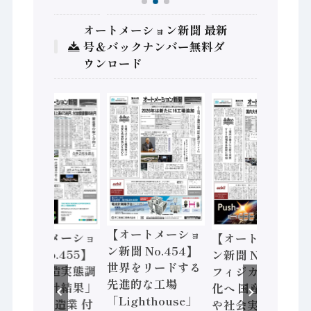
オートメーション新聞 最新
号＆バックナンバー無料ダ
ウンロード
【オートメーショ
【オートメーショ
【オートメーショ
ン新聞 No.454】
ン新聞 No.455】
ン新聞 No.453】
世界をリードする
「経済構造実態調
フィジカルAI本格
先進的な工場
査二次集計結果」
化へ 国産AI開発
「Lighthouse」
2024年製造業 付
や社会実装に活発