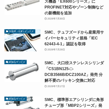
ス機器「EX600シリーズ」に
PROFINET対応やゾーン制御など
の新機能を追加
2026年7月30日
SMC、テュフズードから産業用サ
FA業界・企業トピックス
イバーセキュリティ規格「IEC
62443-4-1」認証を取得
2026年7月29日
SMC、大口径ステンレスシリンダ
新製品/サービス
「CS1BN125-□-
DCB3566B/DCZ100AZ」発売 分
解不要のパッキン交換に対応
2026年7月17日
SMC、標準形エアシリンダに角形
新製品/サービス
チューブ形「MBP2シリーズ」発