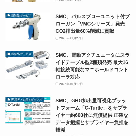
SMC、パルスブローユニット付ブ
新製品/サービス
ローガン「VMGシリーズ」発売
CO2排出量60%削減に貢献
2025年11月27日
SMC、電動アクチュエータにスラ
新製品/サービス
イドテーブル型2種類発売 最大16
軸接続可能なマニホールドコント
ローラ対応
2025年10月17日
SMC、GHG排出量可視化プラッ
FA業界・企業トピックス
トフォーム「C-Turtle」をサプラ
イヤー約600社に無償提供 正確な
データ把握とサプライヤー負担を
軽減