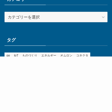
カ
テ
ゴ
リ
ー
タグ
ge
IoT
ものづくり
エネルギー
オムロン
コネクタ
コンピュータ
スイッチ
セキュリティ
センサ
タイ
デザイン
デジタル
ドイツ
バリ
ライン
ロボット
三菱電機
中国
企業
制御機器
制御盤
効率化
動向
半導体
安全
展示会
採用
接続
搬送
改善
機械
液晶
温度
無線
物流
経済産業省
自動車
製造業
見える化
輸出
通信
部品
電子部品
電気