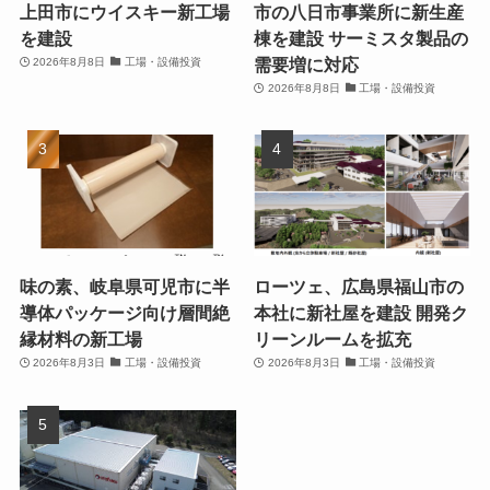
上田市にウイスキー新工場
市の八日市事業所に新生産
を建設
棟を建設 サーミスタ製品の
需要増に対応
2026年8月8日
工場・設備投資
2026年8月8日
工場・設備投資
味の素、岐阜県可児市に半
ローツェ、広島県福山市の
導体パッケージ向け層間絶
本社に新社屋を建設 開発ク
縁材料の新工場
リーンルームを拡充
2026年8月3日
工場・設備投資
2026年8月3日
工場・設備投資