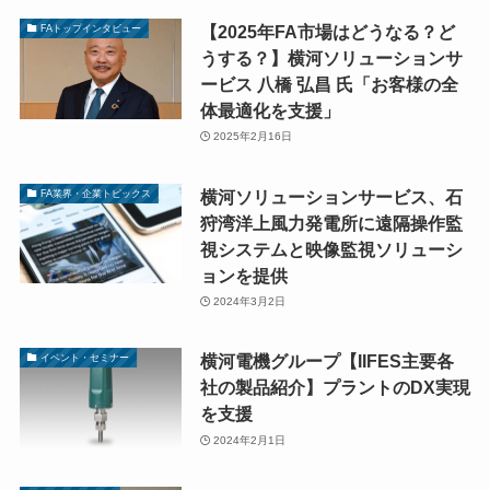
【2025年FA市場はどうなる？ど
FAトップインタビュー
うする？】横河ソリューションサ
ービス 八橋 弘昌 氏「お客様の全
体最適化を支援」
2025年2月16日
横河ソリューションサービス、石
FA業界・企業トピックス
狩湾洋上風力発電所に遠隔操作監
視システムと映像監視ソリューシ
ョンを提供
2024年3月2日
横河電機グループ【IIFES主要各
イベント・セミナー
社の製品紹介】プラントのDX実現
を支援
2024年2月1日