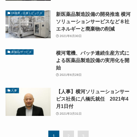
新医薬品製造設備の開発推進 横河
FA業界・企業トピックス
ソリューションサービスなど８社
エネルギーと廃棄物の削減
2021年6月30日
横河電機、バッチ連続生産方式に
新製品/サービス
よる医薬品製造設備の実用化を開
始
2021年6月28日
【人事】横河ソリューションサー
人事
ビス社長に八橋氏就任 2021年4
月1日付
2021年3月31日
1
2
3