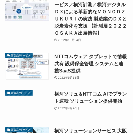
ービス／横河計測／横河デジタル
ＤＸによる革新的なＭＯＮＯＤＺ
ＵＫＵＲＩの実践 製造業のＤＸと
脱炭素化を支援 【計測展２０２２
ＯＳＡＫＡ出展情報】
2022年10月24日
NTTコムウェア タブレットで情報
新製品/サービス
共有 設備保全管理 システムと連
携SaaS提供
2022年5月13日
横河ソリュ＆NTTコム AIでプラン
新製品/サービス
ト運転 ソリューション提供開始
2022年4月20日
横河ソリューションサービス 大阪
新製品/サービス