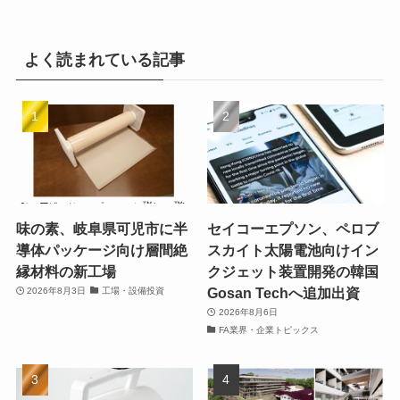
よく読まれている記事
味の素、岐阜県可児市に半
セイコーエプソン、ペロブ
導体パッケージ向け層間絶
スカイト太陽電池向けイン
縁材料の新工場
クジェット装置開発の韓国
Gosan Techへ追加出資
2026年8月3日
工場・設備投資
2026年8月6日
FA業界・企業トピックス