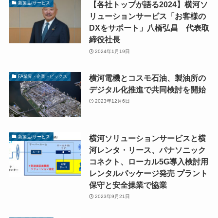
【各社トップが語る2024】横河ソ
新製品/サービス
リューションサービス「お客様の
DXをサポート」八橋弘昌 代表取
締役社長
2024年1月19日
横河電機とコスモ石油、製油所の
FA業界・企業トピックス
デジタル化推進で共同検討を開始
2023年12月6日
横河ソリューションサービスと横
新製品/サービス
河レンタ・リース、パナソニック
コネクト、ローカル5G導入検討用
レンタルパッケージ発売 プラント
保守と安全操業で協業
2023年9月21日