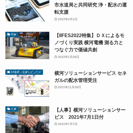
市水道局と共同研究 浄・配水の運
転支援
2022年4月1日
【IIFES2022特集】ＤＸによるモ
特集
ノづくり実践 横河電機 測る力と
つなぐ力で価値共創
2022年1月26日
横河ソリューションサービス セネ
FA業界・企業トピックス
ガルの配水管理受注
2021年11月26日
【人事】横河ソリューションサー
人事
ビス 2021年7月1日付
2021年7月7日