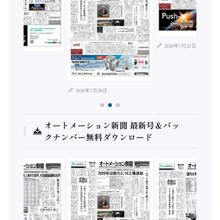
2026年7月21日
年8月4日
2026年7月28日
オートメーション新聞 最新号＆バッ
クナンバー無料ダウンロード