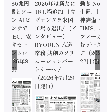
値額86兆円
2026年は新たに
動き Noetr
三菱電機とソニ
16工場追加 日立
士通、日立 /
ミコン AIビ
ヴァンタラ米国
神装備 ×
ョンセンサで
工場も選出/ 【イ
HMS、老舗
 / IDEC、安
ンタビュー】
プメーカー
に動かすセー
RYODEN 八道
むデータ活用
ティコントロ
常務 共創のソリ
ど（2026年
（2026年8
ューションパー
22日発行）
日発行）
トナーへ /
（2026年7月29
日発行）