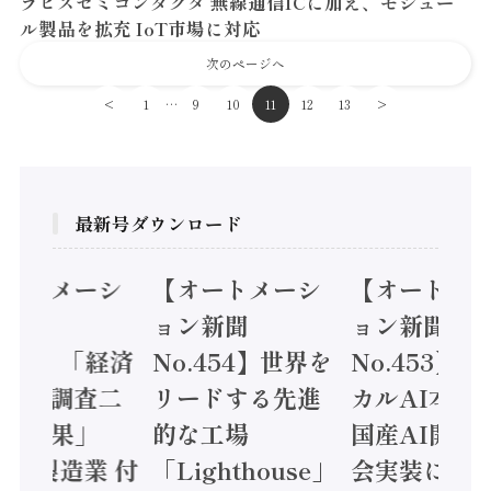
ラピスセミコンダクタ 無線通信ICに加え、モジュー
ル製品を拡充 IoT市場に対応
次のページへ
…
<
1
9
10
11
12
13
>
最新号ダウンロード
オートメーシ
【オートメーシ
【オートメ
ン新聞
ョン新聞
ョン新聞
.455】「経済
No.454】世界を
No.453】
造実態調査二
リードする先進
カルAI本格
集計結果」
的な工場
国産AI開発
24年製造業 付
「Lighthouse」
会実装に活