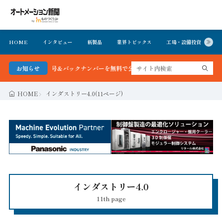
HOME
インタビュー
新製品
業界トピックス
工場・設備投資
イ
新号＆バックナンバーを無料で公開中 詳細はこちら
お知らせ
HOME
インダストリー4.0(11ページ)
インダストリー4.0
11th page