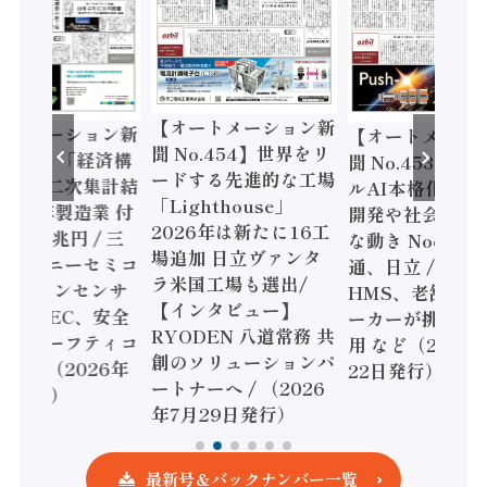
【オートメーション新
【オートメーション新
【オート
聞 No.454】世界をリ
聞 No.453】フィジカ
聞 No.4
ードする先進的な工場
ルAI本格化へ 国産AI
ェル「ス
「Lighthouse」
開発や社会実装に活発
ファクチ
2026年は新たに16工
な動き Noetra、富士
書2026
場追加 日立ヴァンタ
通、日立 / 兵神装備 ×
ピード感に
ラ米国工場も選出/
HMS、老舗ポンプメ
ソニック 
【インタビュー】
ーカーが挑むデータ活
リー、モ
RYODEN 八道常務 共
用 など（2026年7月
強化 / オ
創のソリューションパ
22日発行）
安全設計支
ートナーへ / （2026
年7月15
年7月29日発行）
最新号＆バックナンバー一覧