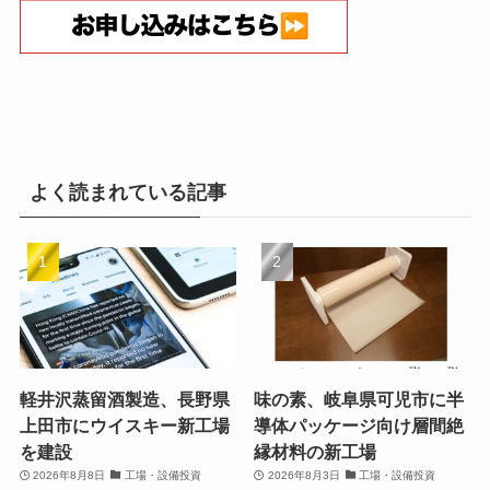
よく読まれている記事
軽井沢蒸留酒製造、長野県
味の素、岐阜県可児市に半
上田市にウイスキー新工場
導体パッケージ向け層間絶
を建設
縁材料の新工場
2026年8月8日
工場・設備投資
2026年8月3日
工場・設備投資