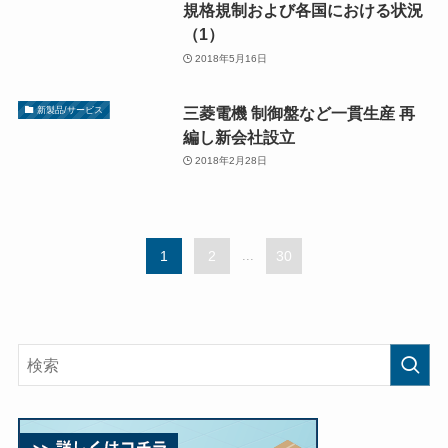
規格規制および各国における状況
（1）
2018年5月16日
三菱電機 制御盤など一貫生産 再
新製品/サービス
編し新会社設立
2018年2月28日
1
2
...
30