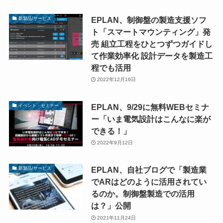
EPLAN、制御盤の製造支援ソフ
新製品/サービス
ト「スマートマウンティング」発
売 組立工程をひとつずつガイドし
て作業効率化 設計データを製造工
程でも活用
2022年12月16日
EPLAN、9/29に無料WEBセミナ
イベント・セミナー
ー「いま電気設計はこんなに楽が
できる！」
2022年9月12日
EPLAN、自社ブログで「製造業
新製品/サービス
でARはどのように活用されてい
るのか。制御盤製造での活用
は？」公開
2021年11月24日