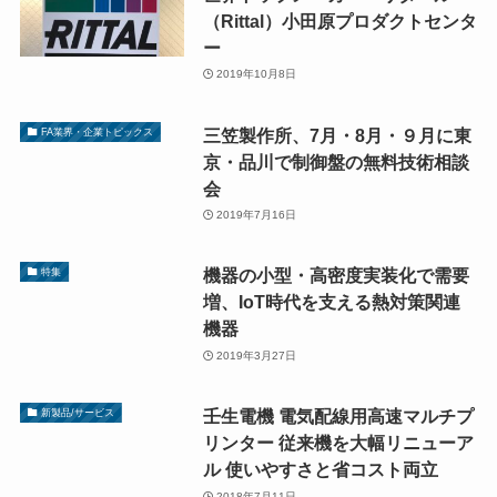
（Rittal）小田原プロダクトセンタ
ー
2019年10月8日
三笠製作所、7月・8月・９月に東
FA業界・企業トピックス
京・品川で制御盤の無料技術相談
会
2019年7月16日
機器の小型・高密度実装化で需要
特集
増、IoT時代を支える熱対策関連
機器
2019年3月27日
壬生電機 電気配線用高速マルチプ
新製品/サービス
リンター 従来機を大幅リニューア
ル 使いやすさと省コスト両立
2018年7月11日