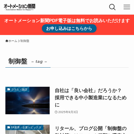
オートメーション新聞PDF電子版は無料でお読みいただけます
お申し込みはこちらから
ホーム
制御盤
制御盤
– tag –
自社は「良い会社」だろうか？
コラム・論説
採用できる中小製造業になるため
に
2025年9月3日
リタール、ブログ公開「制御盤の
FA業界・企業トピックス