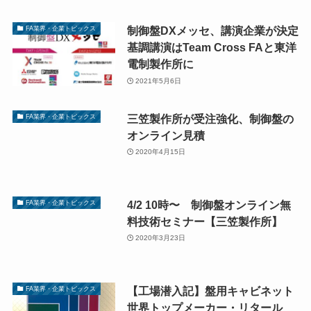
制御盤DXメッセ、講演企業が決定
FA業界・企業トピックス
基調講演はTeam Cross FAと東洋
電制製作所に
2021年5月6日
三笠製作所が受注強化、制御盤の
FA業界・企業トピックス
オンライン見積
2020年4月15日
4/2 10時〜 制御盤オンライン無
FA業界・企業トピックス
料技術セミナー【三笠製作所】
2020年3月23日
【工場潜入記】盤用キャビネット
FA業界・企業トピックス
世界トップメーカー・リタール