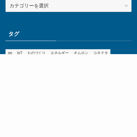
カ
テ
ゴ
リ
ー
タグ
ge
IoT
ものづくり
エネルギー
オムロン
コネクタ
コンピュータ
スイッチ
セキュリティ
センサ
タイ
デザイン
デジタル
ドイツ
バリ
ライン
ロボット
三菱電機
中国
企業
制御機器
制御盤
効率化
動向
半導体
安全
展示会
採用
接続
搬送
改善
機械
液晶
温度
無線
物流
経済産業省
自動車
製造業
見える化
輸出
通信
部品
電子部品
電気
オートメーション新聞利用規約
運営会社：ものづくり.jp株式会社
特定商取引に関する表記
お問い合わせ