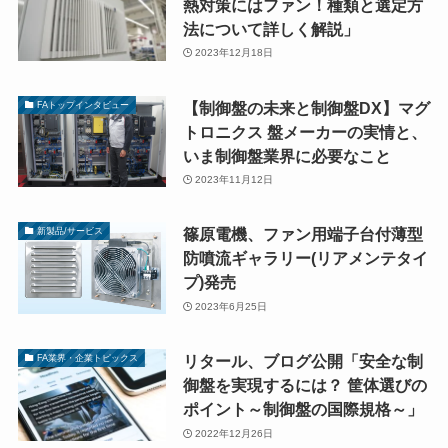
熱対策にはファン！種類と選定方
法について詳しく解説」
2023年12月18日
【制御盤の未来と制御盤DX】マグ
FAトップインタビュー
トロニクス 盤メーカーの実情と、
いま制御盤業界に必要なこと
2023年11月12日
篠原電機、ファン用端子台付薄型
新製品/サービス
防噴流ギャラリー(リアメンテタイ
プ)発売
2023年6月25日
リタール、ブログ公開「安全な制
FA業界・企業トピックス
御盤を実現するには？ 筐体選びの
ポイント～制御盤の国際規格～」
2022年12月26日