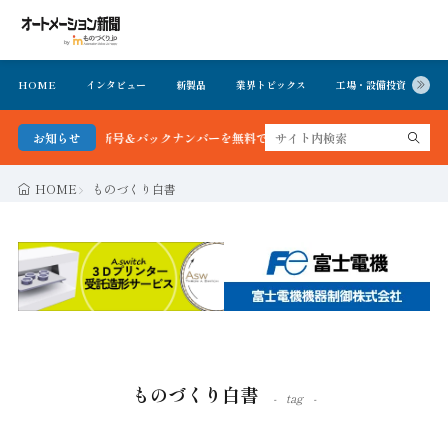
HOME
インタビュー
新製品
業界トピックス
工場・設備投資
イ
聞 最新号＆バックナンバーを無料で公開中 詳細はこちら
お知らせ
HOME
ものづくり白書
ものづくり白書
tag