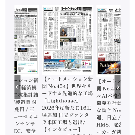
【オートメーション新
ートメーション新
【オートメーシ
聞 No.454】世界をリ
o.455】「経済構
聞 No.453】フ
ードする先進的な工場
態調査二次集計結
ルAI本格化へ 国
「Lighthouse」
024年製造業 付
開発や社会実装
2026年は新たに16工
額86兆円 / 三
な動き Noetra
場追加 日立ヴァンタ
機とソニーセミコ
通、日立 / 兵神
ラ米国工場も選出/
AIビジョンセンサ
HMS、老舗ポン
【インタビュー】
 / IDEC、安全
ーカーが挑むデ