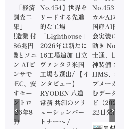
.455】「経済
No.454】世界を
No.453】
造実態調査二
リードする先進
カルAI本格
集計結果」
的な工場
国産AI開発
24年製造業 付
「Lighthouse」
会実装に活
値額86兆円
2026年は新たに
動き Noetr
三菱電機とソニ
16工場追加 日立
士通、日立 /
ミコン AIビ
ヴァンタラ米国
神装備 ×
ョンセンサで
工場も選出/ 【イ
HMS、老舗
 / IDEC、安
ンタビュー】
プメーカー
に動かすセー
RYODEN 八道
むデータ活用
ティコントロ
常務 共創のソリ
ど（2026年
（2026年8
ューションパー
22日発行）
日発行）
トナーへ /