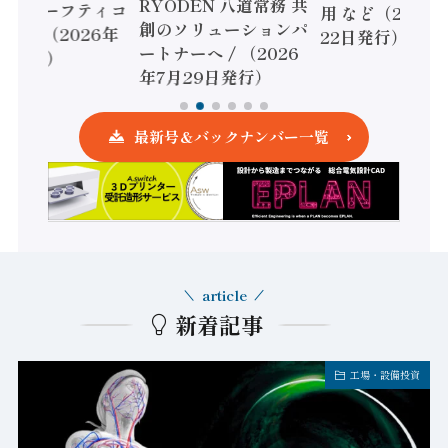
RYODEN 八道常務 共
かすセーフティコ
用 など（2026
創のソリューションパ
ローラ（2026年
22日発行）
ートナーへ / （2026
5日発行）
年7月29日発行）
最新号＆バックナンバー一覧
article
新着記事
工場・設備投資