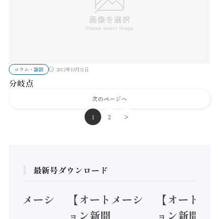
コラム・論説
2012年10月31日
分岐点
次のページへ
1
2
>
最新号ダウンロード
オートメーシ
【オートメーシ
【オートメ
ン新聞
ョン新聞
ョン新聞