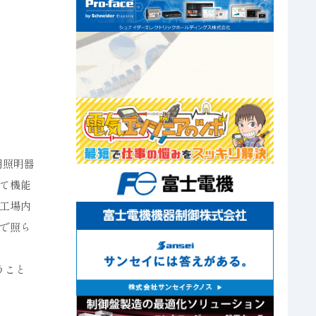
用照明器
して機能
工場内
で照ら
うこと