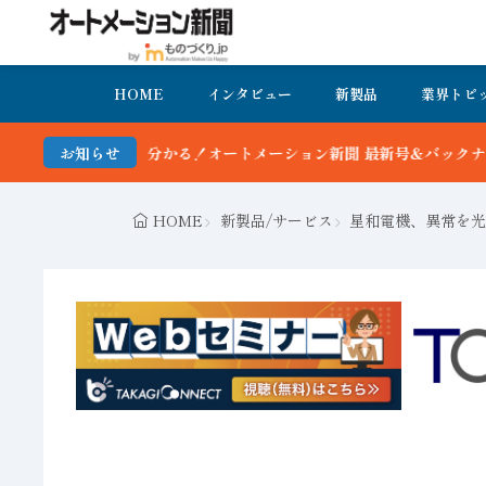
HOME
インタビュー
新製品
業界トピ
る！オートメーション新聞 最新号＆バックナンバーを無料で公開中 詳
お知らせ
HOME
新製品/サービス
星和電機、異常を光