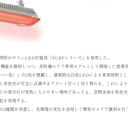
形のサインLED灯器具「PCBPシリーズ」を発売した。
の機能を維持しつつ、非防爆エリア専用モデルとして開発した産業
ンバー色）」の2色を搭載し、通常時は白色LEDによる常用照明と
と有色光が交互に点滅するアラート灯へと切り替わる。これにより
どの表示灯が死角に入りやすい場所であっても、空間全体を有色光
起を実現する。
の2種類を用意し、光環境の変化を活用して警告やエリア識別を行