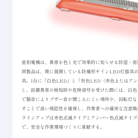
星和電機は、異常を色と光で効果的に知らせる防湿・密閉
同製品は、既に展開している防爆形サインLED灯器具
具。1台に「白色LED」と「有色LED（赤色またはア
し、設備異常の検知時や危険信号を受けた際には、白色
で騒音によりブザー音が聞こえにくい場所や、回転灯な
すことで高い視認性を確保し、作業者への確実な注意喚
ラインアップは赤色点滅タイプとアンバー色点滅タイプ
で、安全な作業環境づくりに貢献する。