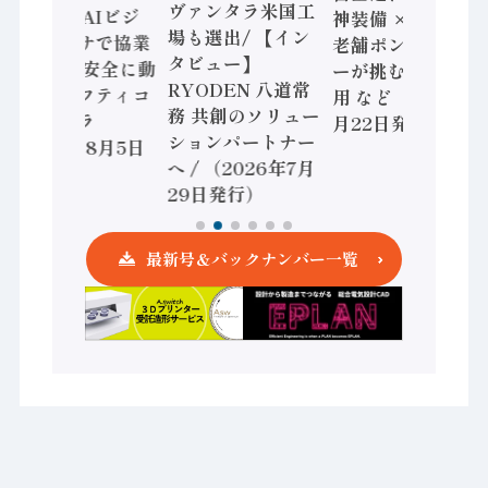
ヴァンタラ米国工
セミコン AIビジ
神装備 × HMS、
場も選出/ 【イン
ョンセンサで協業
老舗ポンプメーカ
タビュー】
/ IDEC、安全に動
ーが挑むデータ活
RYODEN 八道常
かすセーフティコ
用 など（2026年7
務 共創のソリュー
ントローラ
月22日発行）
ションパートナー
（2026年8月5日
へ / （2026年7月
発行）
29日発行）
最新号＆バックナンバー一覧