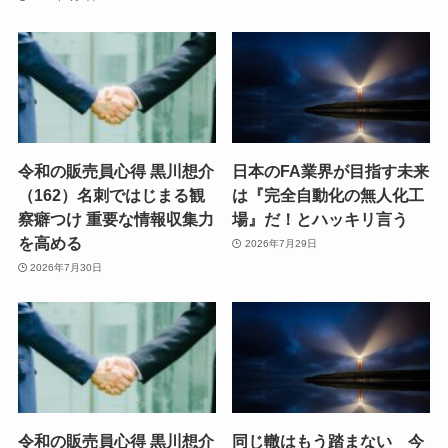
令和の販売員心得 黒川想介
日本のFA業界が目指す未来
（162）名刺ではじまる観
は『完全自動化の無人化工
察癖つけ 重要な情報収集力
場』だ！とハッキリ言う
を高める
2026年7月29日
2026年7月30日
令和の販売員心得 黒川想介
同じ轍はもう踏まない 今