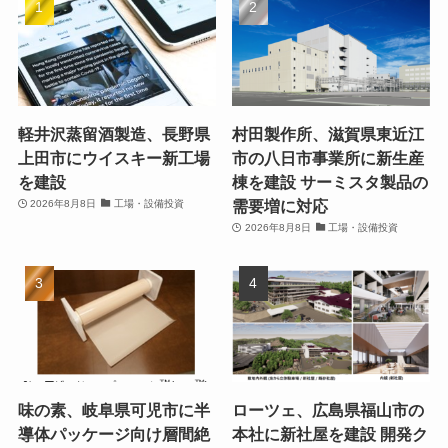
軽井沢蒸留酒製造、長野県
村田製作所、滋賀県東近江
上田市にウイスキー新工場
市の八日市事業所に新生産
を建設
棟を建設 サーミスタ製品の
需要増に対応
2026年8月8日
工場・設備投資
2026年8月8日
工場・設備投資
味の素、岐阜県可児市に半
ローツェ、広島県福山市の
導体パッケージ向け層間絶
本社に新社屋を建設 開発ク