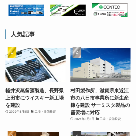
人気記事
軽井沢蒸留酒製造、長野県
村田製作所、滋賀県東近江
上田市にウイスキー新工場
市の八日市事業所に新生産
を建設
棟を建設 サーミスタ製品の
需要増に対応
2026年8月8日
工場・設備投資
2026年8月8日
工場・設備投資