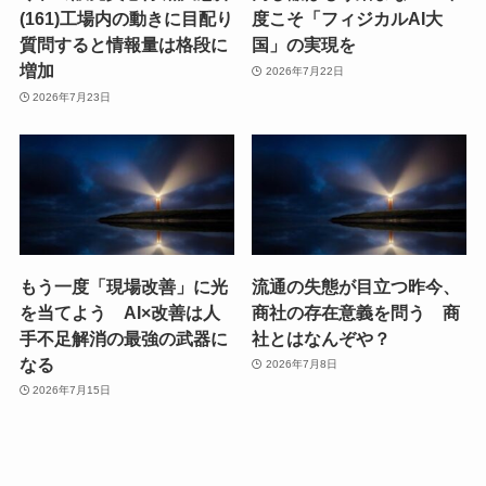
(161)工場内の動きに目配り
度こそ「フィジカルAI大
質問すると情報量は格段に
国」の実現を
増加
2026年7月22日
2026年7月23日
もう一度「現場改善」に光
流通の失態が目立つ昨今、
を当てよう AI×改善は人
商社の存在意義を問う 商
手不足解消の最強の武器に
社とはなんぞや？
なる
2026年7月8日
2026年7月15日