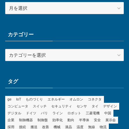
ア
ー
カ
イ
ブ
カテゴリー
カ
テ
ゴ
リ
ー
タグ
ge
IoT
ものづくり
エネルギー
オムロン
コネクタ
コンピュータ
スイッチ
セキュリティ
センサ
タイ
デザイン
デジタル
ドイツ
バリ
ライン
ロボット
三菱電機
中国
企業
制御機器
制御盤
効率化
動向
半導体
安全
展示会
採用
接続
搬送
改善
機械
液晶
温度
無線
物流