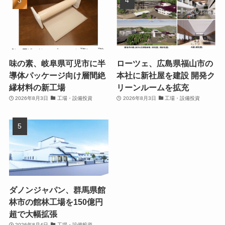
味の素、岐阜県可児市に半
ローツェ、広島県福山市の
導体パッケージ向け層間絶
本社に新社屋を建設 開発ク
縁材料の新工場
リーンルームを拡充
2026年8月3日
工場・設備投資
2026年8月3日
工場・設備投資
ダノンジャパン、群馬県館
林市の館林工場を150億円
超で大幅拡張
2026年8月4日
工場・設備投資