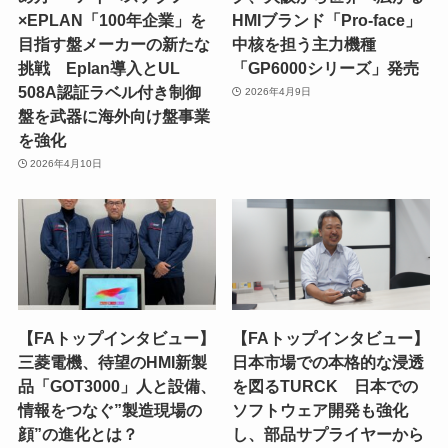
×EPLAN「100年企業」を
HMIブランド「Pro-face」
目指す盤メーカーの新たな
中核を担う主力機種
挑戦 Eplan導入とUL
「GP6000シリーズ」発売
508A認証ラベル付き制御
2026年4月9日
盤を武器に海外向け盤事業
を強化
2026年4月10日
【FAトップインタビュー】
【FAトップインタビュー】
三菱電機、待望のHMI新製
日本市場での本格的な浸透
品「GOT3000」人と設備、
を図るTURCK 日本での
情報をつなぐ”製造現場の
ソフトウェア開発も強化
顔”の進化とは？
し、部品サプライヤーから