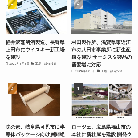
軽井沢蒸留酒製造、長野県
村田製作所、滋賀県東近江
上田市にウイスキー新工場
市の八日市事業所に新生産
を建設
棟を建設 サーミスタ製品の
需要増に対応
2026年8月8日
工場・設備投資
2026年8月8日
工場・設備投資
味の素、岐阜県可児市に半
ローツェ、広島県福山市の
導体パッケージ向け層間絶
本社に新社屋を建設 開発ク