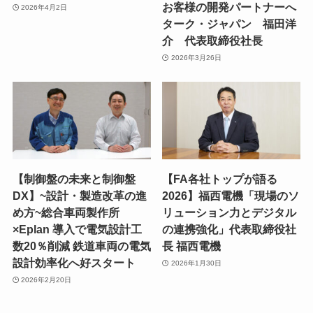
お客様の開発パートナーへ
2026年4月2日
ターク・ジャパン 福田洋
介 代表取締役社長
2026年3月26日
【制御盤の未来と制御盤
【FA各社トップが語る
DX】~設計・製造改革の進
2026】福西電機「現場のソ
め方~総合車両製作所
リューション力とデジタル
×Eplan 導入で電気設計工
の連携強化」代表取締役社
数20％削減 鉄道車両の電気
長 福西電機
設計効率化へ好スタート
2026年1月30日
2026年2月20日