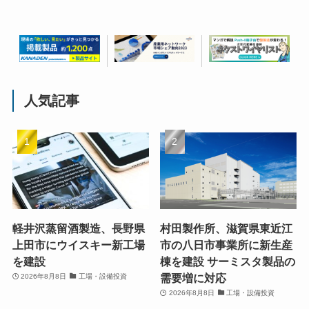
人気記事
軽井沢蒸留酒製造、長野県
村田製作所、滋賀県東近江
上田市にウイスキー新工場
市の八日市事業所に新生産
を建設
棟を建設 サーミスタ製品の
需要増に対応
2026年8月8日
工場・設備投資
2026年8月8日
工場・設備投資