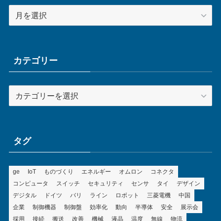
ア
ー
カ
イ
ブ
カテゴリー
カ
テ
ゴ
リ
ー
タグ
ge
IoT
ものづくり
エネルギー
オムロン
コネクタ
コンピュータ
スイッチ
セキュリティ
センサ
タイ
デザイン
デジタル
ドイツ
バリ
ライン
ロボット
三菱電機
中国
企業
制御機器
制御盤
効率化
動向
半導体
安全
展示会
採用
接続
搬送
改善
機械
液晶
温度
無線
物流