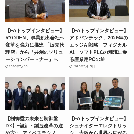
【FAトップインタビュー】
【FAトップインタビュー】
RYODEN、事業創出会社へ
アドバンテック、2026年の
変革を強力に推進 「販売代
エッジAI戦略 フィジカル
理店」から「共創のソリュ
AI、ソフトPLCの潮流に乗
ーションパートナー」へ
る産業用PCの雄
2026年7月30日
2026年5月15日
【制御盤の未来と制御盤
【FAトップインタビュー】
DX】~設計・製造改革の進
シュナイダーエレクトリッ
め方~ アイベステクノ
ク、大阪から世界へ広がる