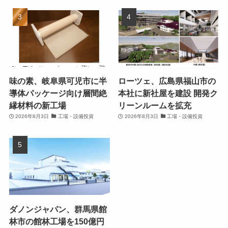
味の素、岐阜県可児市に半
ローツェ、広島県福山市の
導体パッケージ向け層間絶
本社に新社屋を建設 開発ク
縁材料の新工場
リーンルームを拡充
2026年8月3日
工場・設備投資
2026年8月3日
工場・設備投資
ダノンジャパン、群馬県館
林市の館林工場を150億円