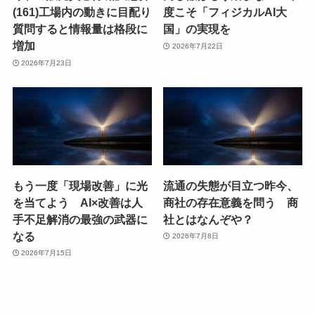
(161)工場内の動きに目配り
度こそ「フィジカルAI大
質問すると情報量は格段に
国」の実現を
増加
2026年7月22日
2026年7月23日
もう一度「現場改善」に光
流通の失態が目立つ昨今、
を当てよう AI×改善は人
商社の存在意義を問う 商
手不足解消の最強の武器に
社とはなんぞや？
なる
2026年7月8日
2026年7月15日