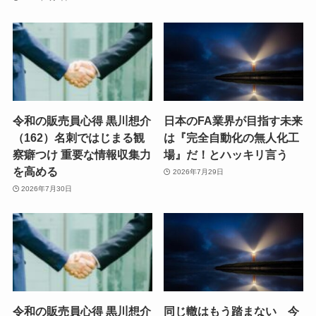
令和の販売員心得 黒川想介
日本のFA業界が目指す未来
（162）名刺ではじまる観
は『完全自動化の無人化工
察癖つけ 重要な情報収集力
場』だ！とハッキリ言う
を高める
2026年7月29日
2026年7月30日
令和の販売員心得 黒川想介
同じ轍はもう踏まない 今