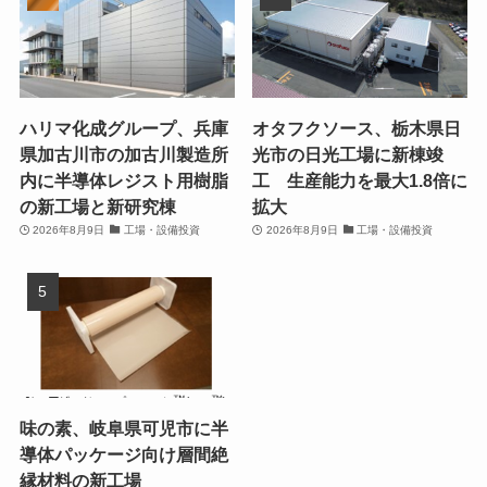
ハリマ化成グループ、兵庫
オタフクソース、栃木県日
県加古川市の加古川製造所
光市の日光工場に新棟竣
内に半導体レジスト用樹脂
工 生産能力を最大1.8倍に
の新工場と新研究棟
拡大
2026年8月9日
工場・設備投資
2026年8月9日
工場・設備投資
味の素、岐阜県可児市に半
導体パッケージ向け層間絶
縁材料の新工場