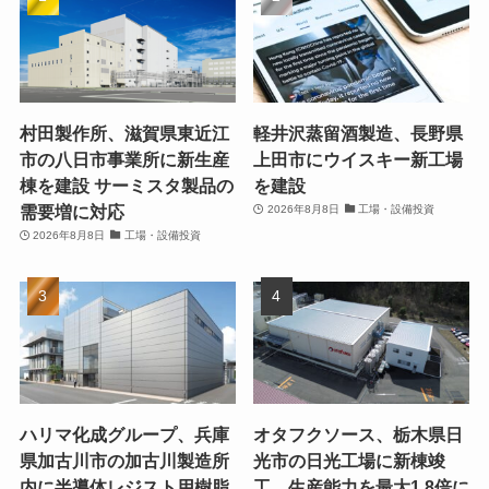
村田製作所、滋賀県東近江
軽井沢蒸留酒製造、長野県
市の八日市事業所に新生産
上田市にウイスキー新工場
棟を建設 サーミスタ製品の
を建設
需要増に対応
2026年8月8日
工場・設備投資
2026年8月8日
工場・設備投資
ハリマ化成グループ、兵庫
オタフクソース、栃木県日
県加古川市の加古川製造所
光市の日光工場に新棟竣
内に半導体レジスト用樹脂
工 生産能力を最大1.8倍に