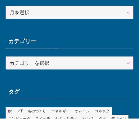
ア
ー
カ
イ
ブ
カテゴリー
カ
テ
ゴ
リ
ー
タグ
ge
IoT
ものづくり
エネルギー
オムロン
コネクタ
コンピュータ
スイッチ
セキュリティ
センサ
タイ
デザイン
デジタル
ドイツ
バリ
ライン
ロボット
三菱電機
中国
企業
制御機器
制御盤
効率化
動向
半導体
安全
展示会