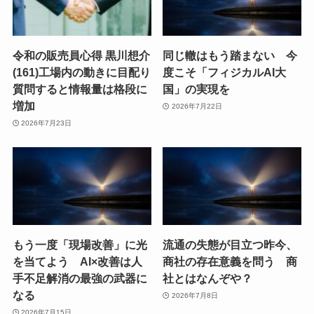
令和の販売員心得 黒川想介
同じ轍はもう踏まない 今
(161)工場内の動きに目配り
度こそ「フィジカルAI大
質問すると情報量は格段に
国」の実現を
増加
2026年7月22日
2026年7月23日
もう一度「現場改善」に光
流通の失態が目立つ昨今、
を当てよう AI×改善は人
商社の存在意義を問う 商
手不足解消の最強の武器に
社とはなんぞや？
なる
2026年7月8日
2026年7月15日