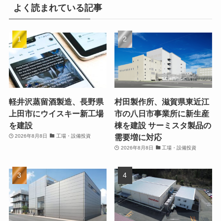
よく読まれている記事
軽井沢蒸留酒製造、長野県
村田製作所、滋賀県東近江
上田市にウイスキー新工場
市の八日市事業所に新生産
を建設
棟を建設 サーミスタ製品の
需要増に対応
2026年8月8日
工場・設備投資
2026年8月8日
工場・設備投資