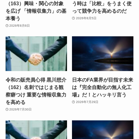
（163）興味・関心の対象
う時は「比較」をうまく使
を広げ 「情報収集力」の基
って競争力を高めるのだ
本養う
2026年8月5日
2026年8月6日
令和の販売員心得 黒川想介
日本のFA業界が目指す未来
（162）名刺ではじまる観
は『完全自動化の無人化工
察癖つけ 重要な情報収集力
場』だ！とハッキリ言う
を高める
2026年7月29日
2026年7月30日