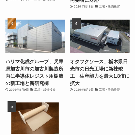
需要増に対応
2026年8月8日
工場・設備投資
ハリマ化成グループ、兵庫
オタフクソース、栃木県日
県加古川市の加古川製造所
光市の日光工場に新棟竣
内に半導体レジスト用樹脂
工 生産能力を最大1.8倍に
の新工場と新研究棟
拡大
2026年8月9日
工場・設備投資
2026年8月9日
工場・設備投資