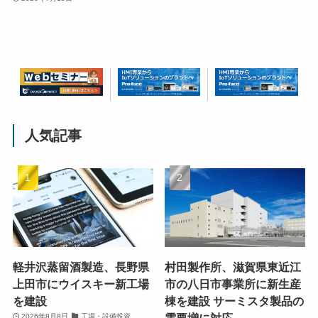
人気記事
軽井沢蒸留酒製造、長野県
村田製作所、滋賀県東近江
上田市にウイスキー新工場
市の八日市事業所に新生産
を建設
棟を建設 サーミスタ製品の
2026年8月8日
工場・設備投資