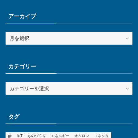
アーカイブ
ア
ー
カ
イ
ブ
カテゴリー
カ
テ
ゴ
リ
ー
タグ
ge
IoT
ものづくり
エネルギー
オムロン
コネクタ