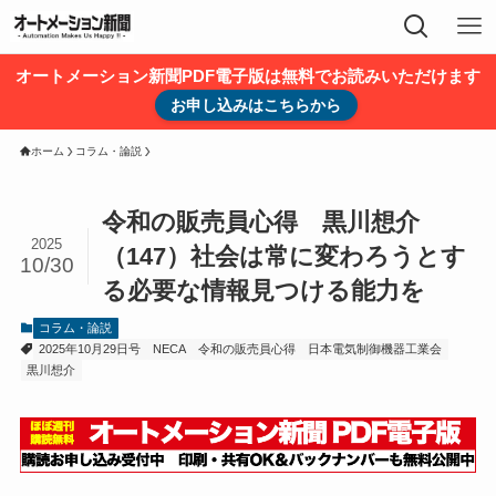
オートメーション新聞PDF電子版は無料でお読みいただけます
お申し込みはこちらから
ホーム
コラム・論説
令和の販売員心得 黒川想介
2025
（147）社会は常に変わろうとす
10/30
る必要な情報見つける能力を
コラム・論説
2025年10月29日号
NECA
令和の販売員心得
日本電気制御機器工業会
黒川想介