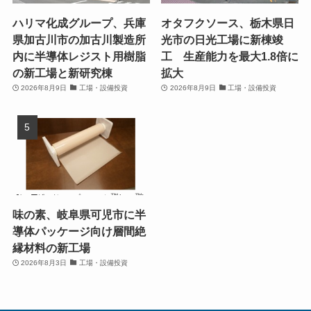
ハリマ化成グループ、兵庫
オタフクソース、栃木県日
県加古川市の加古川製造所
光市の日光工場に新棟竣
内に半導体レジスト用樹脂
工 生産能力を最大1.8倍に
の新工場と新研究棟
拡大
2026年8月9日
工場・設備投資
2026年8月9日
工場・設備投資
味の素、岐阜県可児市に半
導体パッケージ向け層間絶
縁材料の新工場
2026年8月3日
工場・設備投資