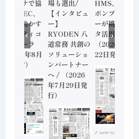
ンセンサで協
場も選出/
HMS、老舗
業 / IDEC、
【インタビュ
ポンプメーカ
安全に動かす
ー】
ーが挑むデー
セーフティコ
RYODEN 八
タ活用 など
ントローラ
道常務 共創の
（2026年7月
（2026年8月
ソリューショ
22日発行）
5日発行）
ンパートナー
へ / （2026
年7月29日発
行）
2026年7月21日