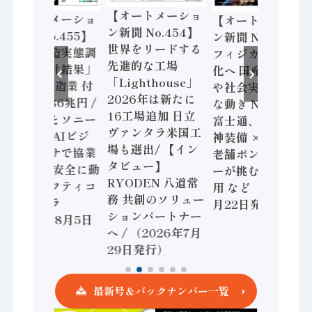
【オートメーショ
【オートメーショ
【オートメーショ
ン新聞 No.454】
ン新聞 No.455】
ン新聞 No.453】
世界をリードする
「経済構造実態調
フィジカルAI本格
先進的な工場
査二次集計結果」
化へ 国産AI開発
「Lighthouse」
2024年製造業 付
や社会実装に活発
2026年は新たに
加価値額86兆円 /
な動き Noetra、
16工場追加 日立
三菱電機とソニー
富士通、日立 / 兵
ヴァンタラ米国工
セミコン AIビジ
神装備 × HMS、
場も選出/ 【イン
ョンセンサで協業
老舗ポンプメーカ
タビュー】
/ IDEC、安全に動
ーが挑むデータ活
RYODEN 八道常
かすセーフティコ
用 など（2026年7
務 共創のソリュー
ントローラ
月22日発行）
ションパートナー
（2026年8月5日
へ / （2026年7月
発行）
29日発行）
最新号＆バックナンバー一覧