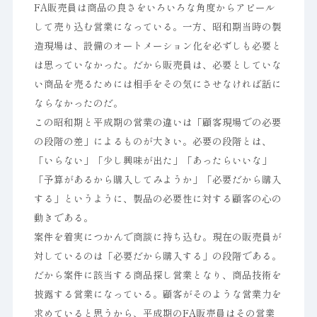
FA販売員は商品の良さをいろいろな角度からアピール
して売り込む営業になっている。一方、昭和期当時の製
造現場は、設備のオートメーション化を必ずしも必要と
は思っていなかった。だから販売員は、必要としていな
い商品を売るためには相手をその気にさせなければ話に
ならなかったのだ。
この昭和期と平成期の営業の違いは「顧客現場での必要
の段階の差」によるものが大きい。必要の段階とは、
「いらない」「少し興味が出た」「あったらいいな」
「予算があるから購入してみようか」「必要だから購入
する」というように、製品の必要性に対する顧客の心の
動きである。
案件を着実につかんで商談に持ち込む。現在の販売員が
対しているのは「必要だから購入する」の段階である。
だから案件に該当する商品探し営業となり、商品技術を
披露する営業になっている。顧客がそのような営業力を
求めていると思うから、平成期のFA販売員はその営業