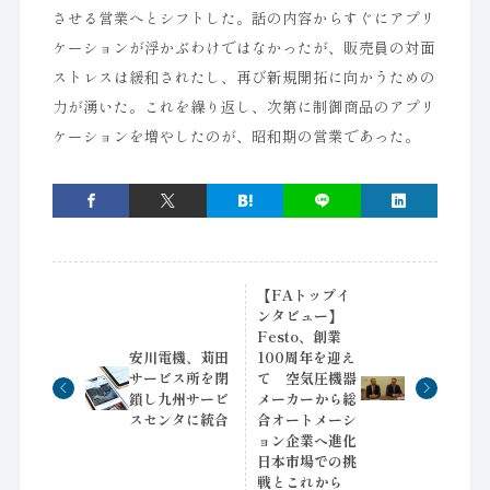
させる営業へとシフトした。話の内容からすぐにアプリ
ケーションが浮かぶわけではなかったが、販売員の対面
ストレスは緩和されたし、再び新規開拓に向かうための
力が湧いた。これを繰り返し、次第に制御商品のアプリ
ケーションを増やしたのが、昭和期の営業であった。
【FAトップイ
ンタビュー】
Festo、創業
安川電機、苅田
100周年を迎え
サービス所を閉
て 空気圧機器
鎖し九州サービ
メーカーから総
スセンタに統合
合オートメーシ
ョン企業へ進化
日本市場での挑
戦とこれから