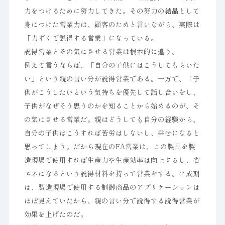
力をつけるために努力してきた。その努力の結晶として
身につけた営業力は、顧客のためと言いながら、実際は
「力ずくで説得する営業」になっている。
説得営業とその気にさせる営業は根本的に違う。
例えて言うならば、「自分の子供にはこうしてもらいた
い」という親の言い分が説得営業である。一方で、「子
供がこうしたいという気持ちを優先して話し合いをし、
子供がなぜそう思うのかを知ることから始めるのが、そ
の気にさせる営業だ。親はどうしても自分の経験から、
自分の子供はこうすれば苦労はしないし、幸せになると
思ってしまう。だから現在のFA営業は、この製品を製
造現場で使用すれば生産力や生産効率は向上するし、省
エネになるという説得材料を持って営業をする。平成期
は、製造現場で使用する制御商品のアプリケーションは
ほぼ見えていたから、親の言い分で説得する説得営業が
効果を上げたのだ。