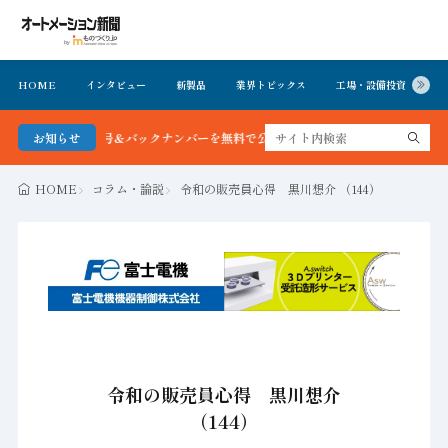
HOME
インタビュー
新製品
業界トピックス
工場・設備投資
イ
 最新号＆バックナンバーを無料で公開中 詳細はこちら
お知らせ
HOME
コラム・論説
令和の販売員心得 黒川想介 （144）
令和の販売員心得 黒川想介
（144）