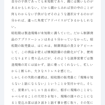
自分の子供であっても未知数であり、親には無いものが
あるかもしれない。だから親からみれば世の中のことが
何もわからない子供がなぜそのような選択をするのかが
分かれば、違った角度でアドバイスができるかもしれな
い。
昭和期は製造現場が未知数に満ちていた。だから制御商
品のアプリケーションはあまり分かっていなかった。昭
和期の販売員は、はじめは、制御商品の良さをアピール
して、この商品を使えば機械設備の自動化ができ、便利
になりますと売り込んだが、そのような説得営業では製
造現場の耳には届かず、話に乗ってくれないし、忙しい
からと断られ、大きなストレスを感じた。
しかしその失敗の連続は、昭和期の販売員に「現場を知
らないと話にならない」ということを気付かせた。そし
て、営業がしゃしゃり出る前に、相手に現場のことをし
ゃべらせることの大切さを知り、現場の諸々のことにな
ると見込み客は活き活きと話す事を感じ取り、その気に