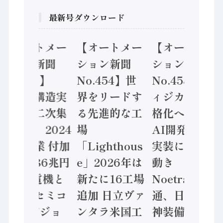
最新号ダウンロード
【オートメー
【オートメー
【オートメー
ション新聞
ション新聞
ション新聞
No.455】
No.454】世
No.453】フ
「経済構造実
界をリードす
ィジカルAI本
態調査二次集
る先進的な工
格化へ 国産
計結果」2024
場
AI開発や社会
年製造業 付加
「Lighthous
実装に活発な
価値額86兆円
e」2026年は
動き
/ 三菱電機と
新たに16工場
Noetra、富士
ソニーセミコ
追加 日立ヴァ
通、日立 / 兵
ン AIビジョ
ンタラ米国工
神装備 ×