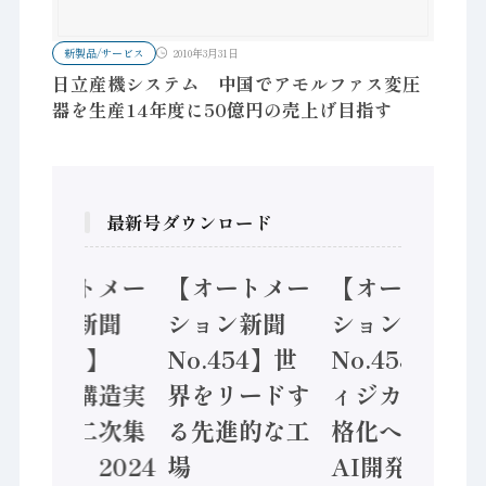
新製品/サービス
2010年3月31日
日立産機システム 中国でアモルファス変圧
器を生産14年度に50億円の売上げ目指す
最新号ダウンロード
【オートメー
【オートメー
【オートメー
ション新聞
ション新聞
ション新聞
No.455】
No.454】世
No.453】フ
「経済構造実
界をリードす
ィジカルAI本
態調査二次集
る先進的な工
格化へ 国産
計結果」2024
場
AI開発や社会