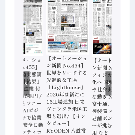
【オートメーショ
【オートメーショ
【オートメーショ
ン新聞 No.454】
ン新聞 No.455】
ン新聞 No.453】
世界をリードする
「経済構造実態調
フィジカルAI本格
先進的な工場
査二次集計結果」
化へ 国産AI開発
「Lighthouse」
2024年製造業 付
や社会実装に活発
2026年は新たに
加価値額86兆円 /
な動き Noetra、
16工場追加 日立
三菱電機とソニー
富士通、日立 / 兵
ヴァンタラ米国工
セミコン AIビジ
神装備 × HMS、
場も選出/ 【イン
ョンセンサで協業
老舗ポンプメーカ
タビュー】
/ IDEC、安全に動
ーが挑むデータ活
RYODEN 八道常
かすセーフティコ
用 など（2026年7