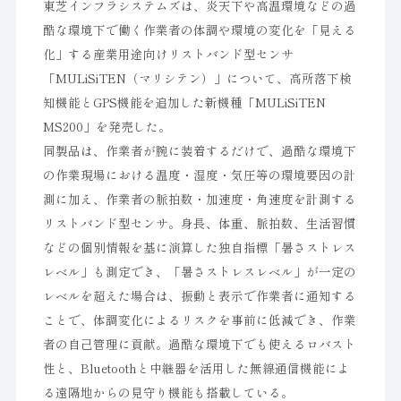
東芝インフラシステムズは、炎天下や高温環境などの過
酷な環境下で働く作業者の体調や環境の変化を「見える
化」する産業用途向けリストバンド型センサ
「MULiSiTEN（マリシテン）」について、高所落下検
知機能とGPS機能を追加した新機種「MULiSiTEN
MS200」を発売した。
同製品は、作業者が腕に装着するだけで、過酷な環境下
の作業現場における温度・湿度・気圧等の環境要因の計
測に加え、作業者の脈拍数・加速度・角速度を計測する
リストバンド型センサ。身長、体重、脈拍数、生活習慣
などの個別情報を基に演算した独自指標「暑さストレス
レベル」も測定でき、「暑さストレスレベル」が一定の
レベルを超えた場合は、振動と表示で作業者に通知する
ことで、体調変化によるリスクを事前に低減でき、作業
者の自己管理に貢献。過酷な環境下でも使えるロバスト
性と、Bluetoothと中継器を活用した無線通信機能によ
る遠隔地からの見守り機能も搭載している。