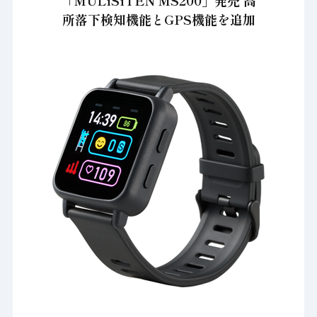
「MULiSiTEN MS200」発売 高
所落下検知機能とGPS機能を追加