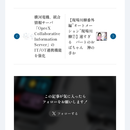
横河電機、統合
【現場川柳番外
情報サーバ
編”オートメー
「OpreX
ション”現場川
Collaborative
柳⑦】速すぎ
Information
る パートのお
Server」の
ばちゃん 神の
IT/OT連携機能
手か
を強化
この記事が気に入ったら
フォローをお願いします！
フォローする