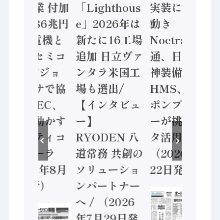
年製造業 付加
「Lighthous
実装に活発な
価値額86兆円
e」2026年は
動き
/ 三菱電機と
新たに16工場
Noetra、富士
ソニーセミコ
追加 日立ヴァ
通、日立 / 兵
ン AIビジョ
ンタラ米国工
神装備 ×
ンセンサで協
場も選出/
HMS、老舗
業 / IDEC、
【インタビュ
ポンプメーカ
安全に動かす
ー】
ーが挑むデー
セーフティコ
RYODEN 八
タ活用 など
ントローラ
道常務 共創の
（2026年7月
（2026年8月
ソリューショ
22日発行）
5日発行）
ンパートナー
へ / （2026
年7月29日発