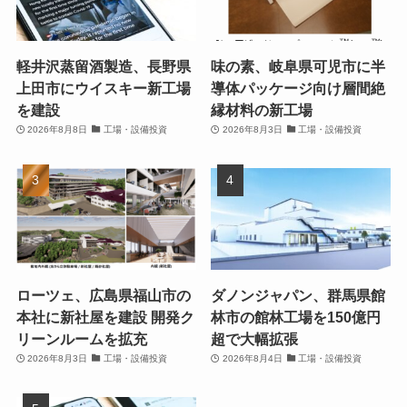
軽井沢蒸留酒製造、長野県
味の素、岐阜県可児市に半
上田市にウイスキー新工場
導体パッケージ向け層間絶
を建設
縁材料の新工場
2026年8月8日
工場・設備投資
2026年8月3日
工場・設備投資
ローツェ、広島県福山市の
ダノンジャパン、群馬県館
本社に新社屋を建設 開発ク
林市の館林工場を150億円
リーンルームを拡充
超で大幅拡張
2026年8月3日
工場・設備投資
2026年8月4日
工場・設備投資