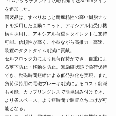
「LAアタッチメント」の取付角寸法30mmタイプ
を追加した。
同製品は、すべりねじと耐摩耗性の高い樹脂ナッ
トを採用した直動ユニット。アキシアル軸受け機
構を採用し、アキシアル荷重をダイレクトに支持
可能。信頼性が高く、小型ながら高推力・高速。
装置のタクトタイム削減に貢献。
セルフロック力により負荷保持ができ、自重によ
る落下防止・移動を防止。無励磁状態で負荷保持
でき、励磁時間短縮による低発熱化を実現。また
負荷保持用の電磁ブレーキ削減によるコスト削減
も可能。カップリングレスで簡単組み付けでき、
より省スペース、より短時間で装置立ち上げが可
能となる。