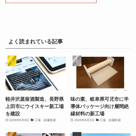
よく読まれている記事
軽井沢蒸留酒製造、長野県
味の素、岐阜県可児市に半
上田市にウイスキー新工場
導体パッケージ向け層間絶
を建設
縁材料の新工場
2026年8月8日
工場・設備投資
2026年8月3日
工場・設備投資