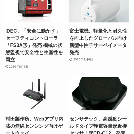
IDEC、「安全に動かす」
富士電機、軽量化と耐久性
セーフティコントローラ
を向上したグローバル向け
「FS3A形」発売 機械の状
新型中性子サーベイメータ
態監視で安全性と生産性を
発売
両立
2026年8月6日
2026年8月6日
村田製作所、Webアプリ内
センサテック、高感度シー
蔵の無線センシング向けゲ
ルドタイプ静電容量形近接
ートウェイ
センサ「形CD-C12」発売