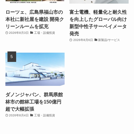
ローツェ、広島県福山市の
富士電機、軽量化と耐久性
本社に新社屋を建設 開発ク
を向上したグローバル向け
リーンルームを拡充
新型中性子サーベイメータ
発売
2026年8月3日
工場・設備投資
2026年8月6日
新製品/サービス
ダノンジャパン、群馬県館
林市の館林工場を150億円
超で大幅拡張
2026年8月4日
工場・設備投資