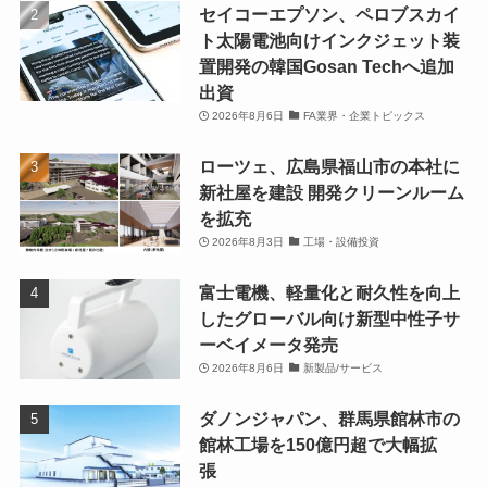
セイコーエプソン、ペロブスカイ
ト太陽電池向けインクジェット装
置開発の韓国Gosan Techへ追加
出資
2026年8月6日
FA業界・企業トピックス
ローツェ、広島県福山市の本社に
新社屋を建設 開発クリーンルーム
を拡充
2026年8月3日
工場・設備投資
富士電機、軽量化と耐久性を向上
したグローバル向け新型中性子サ
ーベイメータ発売
2026年8月6日
新製品/サービス
ダノンジャパン、群馬県館林市の
館林工場を150億円超で大幅拡
張