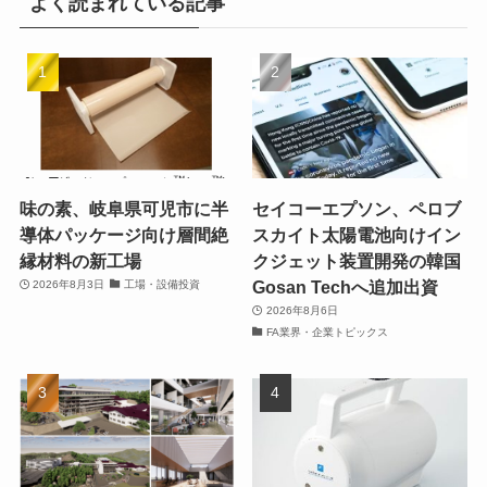
よく読まれている記事
味の素、岐阜県可児市に半
セイコーエプソン、ペロブ
導体パッケージ向け層間絶
スカイト太陽電池向けイン
縁材料の新工場
クジェット装置開発の韓国
Gosan Techへ追加出資
2026年8月3日
工場・設備投資
2026年8月6日
FA業界・企業トピックス