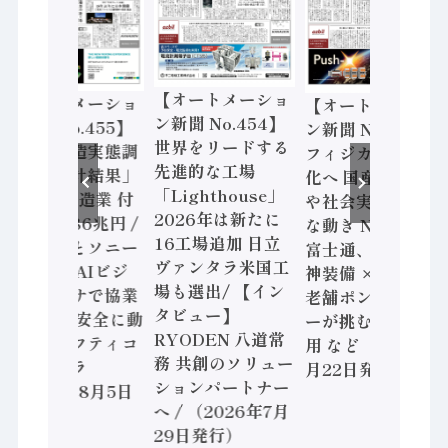
【オートメーショ
【オートメーショ
【オートメーショ
ン新聞 No.454】
ン新聞 No.455】
ン新聞 No.453】
世界をリードする
「経済構造実態調
フィジカルAI本格
先進的な工場
査二次集計結果」
化へ 国産AI開発
「Lighthouse」
2024年製造業 付
や社会実装に活発
2026年は新たに
加価値額86兆円 /
な動き Noetra、
16工場追加 日立
三菱電機とソニー
富士通、日立 / 兵
ヴァンタラ米国工
セミコン AIビジ
神装備 × HMS、
場も選出/ 【イン
ョンセンサで協業
老舗ポンプメーカ
タビュー】
/ IDEC、安全に動
ーが挑むデータ活
RYODEN 八道常
かすセーフティコ
用 など（2026年7
務 共創のソリュー
ントローラ
月22日発行）
ションパートナー
（2026年8月5日
へ / （2026年7月
発行）
29日発行）