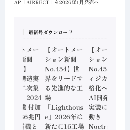
AP「AIRRECT」を2026年1月発売へ
最新号ダウンロード
【オートメー
【オートメー
【オートメー
ション新聞
ション新聞
ション新聞
No.455】
No.454】世
No.453】フ
「経済構造実
界をリードす
ィジカルAI本
態調査二次集
る先進的な工
格化へ 国産
計結果」2024
場
AI開発や社会
年製造業 付加
「Lighthous
実装に活発な
価値額86兆円
e」2026年は
動き
/ 三菱電機と
新たに16工場
Noetra、富士