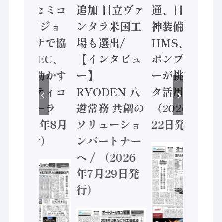
ソニーセミコ
追加 日立ヴァ
通、日立 / 兵
ン AIビジョ
ンタラ米国工
神装備 ×
ンセンサで協
場も選出/
HMS、老舗
業 / IDEC、
【インタビュ
ポンプメーカ
安全に動かす
ー】
ーが挑むデー
セーフティコ
RYODEN 八
タ活用 など
ントローラ
道常務 共創の
（2026年7月
（2026年8月
ソリューショ
22日発行）
5日発行）
ンパートナー
へ / （2026
年7月29日発
行）