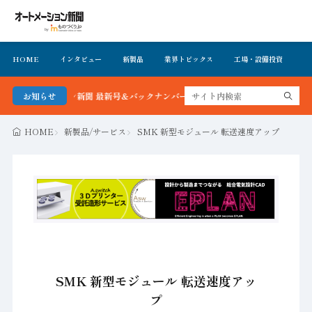
HOME
インタビュー
新製品
業界トピックス
工場・設備投資
イ
トメーション新聞 最新号＆バックナンバーを無料で公開中 詳細はこちら
お知らせ
HOME
新製品/サービス
SMK 新型モジュール 転送速度アップ
SMK 新型モジュール 転送速度アッ
プ