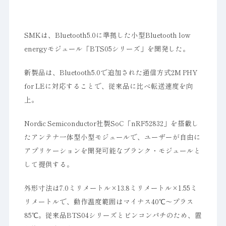
SMKは、Bluetooth5.0に準拠した小型Bluetooth low
energyモジュール「BTS05シリーズ」を開発した。
新製品は、Bluetooth5.0で追加された通信方式2M PHY
for LEに対応することで、従来品に比べ転送速度を向
上。
Nordic Semiconductor社製SoC「nRF52832」を搭載し
たアンテナ一体型小型モジュールで、ユーザーが自由に
アプリケーションを開発可能なブランク・モジュールと
して提供する。
外形寸法は7.0ミリメートル×13.8ミリメートル×1.55ミ
リメートルで、動作温度範囲はマイナス40℃～プラス
85℃。従来品BTS04シリーズとピンコンパチのため、置