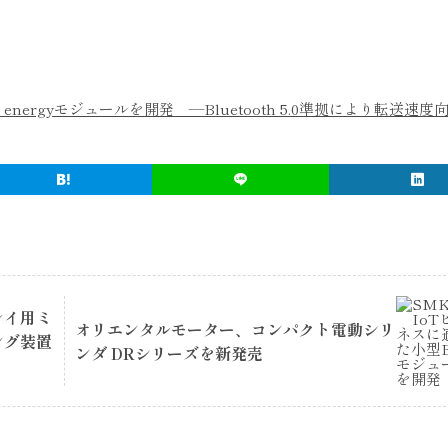
w energyモジュールを開発 ―Bluetooth 5.0準拠により転送速
レイ用ミ
オリエンタルモーター、コンパクト電動シリ
ング装置
ンダ DRシリーズを新発売