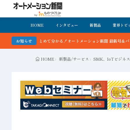
HOME
インタビュー
新製品
業界トピ
分かる！オートメーション新聞 最新号＆バックナンバーを無料で公開中
お知らせ
HOME
新製品/サービス
SMK、IoTビジ