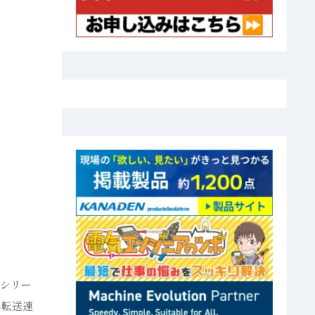
05シリー
べ転送速