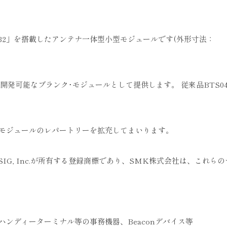
nRF52832」を搭載したアンテナ一体型小型モジュールです(外形寸法：
開発可能なブランク･モジュールとして提供します。 従来品BTS0
モジュールのレパートリーを拡充してまいります。
oth SIG, Inc.が所有する登録商標であり、SMK株式会社は、これら
ンディーターミナル等の事務機器、Beaconデバイス等