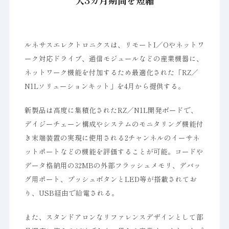
大3カ月期間を短縮
ルネサスエレクトロニクスは、リモートI／Oやネットワ
ーク対応ドライブ、通信モジュールなどの産業機器に、
ネットワーク機能を付加するため最適化された「RZ／
N1Lソリューションキット」を4月から提供する。
新製品は高度に集積化されたRZ／N1L開発ボードで、
デイジーチェーン構成やシステムのモニタリング機能付
き末端装置の実現に使用される2チャンネルのイーサネ
ットポートなどの機能を評価することが可能。コードや
データ格納用の32MBの外部フラッシュメモリ、デバッ
グ用ポート、プッシュボタンとLED等が搭載されてお
り、USB経由で給電される。
また、スタンドアロンなリファレンスデザインとして部