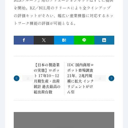
N1Sグループ」用のソリューションキットはすでに提供
を開始。RZ／N1L用のリリースにより全ラインアップ
の評価キットがそろい、幅広い産業機器に対応するネッ
トワーク機能の評価が可能となる。
【日本の製造業
IDC 国内商用ロ
の実態】ロボッ
ボット市場調査
ト 17年10～12
21年、2兆円規
月期生産・出荷
模に拡大 インテ
統計 過去最高の
リジェントがけ
総出荷台数
ん引