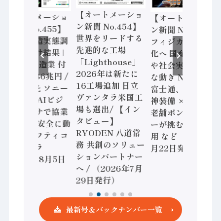
【オートメーショ
【オートメーショ
【オートメーショ
ン新聞 No.454】
ン新聞 No.455】
ン新聞 No.453】
世界をリードする
「経済構造実態調
フィジカルAI本格
先進的な工場
査二次集計結果」
化へ 国産AI開発
「Lighthouse」
2024年製造業 付
や社会実装に活発
2026年は新たに
加価値額86兆円 /
な動き Noetra、
16工場追加 日立
三菱電機とソニー
富士通、日立 / 兵
ヴァンタラ米国工
セミコン AIビジ
神装備 × HMS、
場も選出/ 【イン
ョンセンサで協業
老舗ポンプメーカ
タビュー】
/ IDEC、安全に動
ーが挑むデータ活
RYODEN 八道常
かすセーフティコ
用 など（2026年7
務 共創のソリュー
ントローラ
月22日発行）
ションパートナー
（2026年8月5日
へ / （2026年7月
発行）
29日発行）
最新号＆バックナンバー一覧