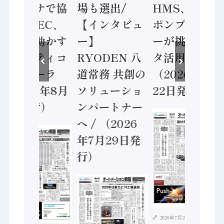
ンセンサで協
場も選出/
HMS、老舗
業 / IDEC、
【インタビュ
ポンプメーカ
安全に動かす
ー】
ーが挑むデー
セーフティコ
RYODEN 八
タ活用 など
ントローラ
道常務 共創の
（2026年7月
（2026年8月
ソリューショ
22日発行）
5日発行）
ンパートナー
へ / （2026
年7月29日発
行）
2026年7月21日