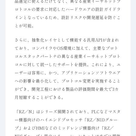
品選定に使えるだけでなく、異なる産業イーサネットプ
ロトコルの要求に対応したハードウエアの設計ガイドラ
インとなっているため、設計リスクや開発遅延を防ぐこ
とが可能。
さらに、抽象化レイヤとして機能する汎用APIが含まれ
ており、コンパイラやOS環境に加えて、主要なプロト
コルスタックパートナの異なる産業イーサネットプロト
コルに対して統一したサポートを提供。これにより、ユ
ーザーは容易に、かつ、アプリケーションソフトウエア
への影響を最小化して、プロトコル変更を実施すること
ができ、開発工程における製品の評価期間を最大で3カ
月短縮することができる。
「RZ／N」はシリーズ展開されており、PLCなどマスタ
ー機器向けのハイエンドプロセッサ「RZ／N1Dグルー
プ」およびHMIなどのミッドレンジ機器向け「RZ／