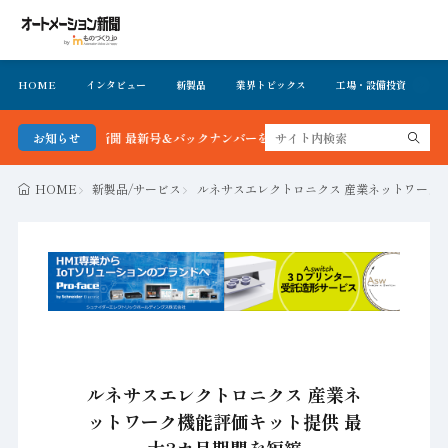
HOME
インタビュー
新製品
業界トピックス
工場・設備投資
イ
ーション新聞 最新号＆バックナンバーを無料で公開中 詳細はこちら
お知らせ
HOME
新製品/サービス
ルネサスエレクトロニクス 産業ネットワーク
ルネサスエレクトロニクス 産業ネ
ットワーク機能評価キット提供 最