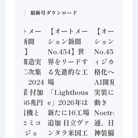
最新号ダウンロード
【オートメー
【オートメー
【オートメー
ション新聞
ション新聞
ション新聞
No.455】
No.454】世
No.453】フ
「経済構造実
界をリードす
ィジカルAI本
態調査二次集
る先進的な工
格化へ 国産
計結果」2024
場
AI開発や社会
年製造業 付加
「Lighthous
実装に活発な
価値額86兆円
e」2026年は
動き
/ 三菱電機と
新たに16工場
Noetra、富士
ソニーセミコ
追加 日立ヴァ
通、日立 / 兵
ン AIビジョ
ンタラ米国工
神装備 ×