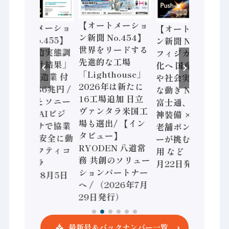
【オートメーショ
【オートメーショ
【オートメーショ
ン新聞 No.454】
ン新聞 No.455】
ン新聞 No.453】
世界をリードする
「経済構造実態調
フィジカルAI本格
先進的な工場
査二次集計結果」
化へ 国産AI開発
「Lighthouse」
2024年製造業 付
や社会実装に活発
2026年は新たに
加価値額86兆円 /
な動き Noetra、
16工場追加 日立
三菱電機とソニー
富士通、日立 / 兵
ヴァンタラ米国工
セミコン AIビジ
神装備 × HMS、
場も選出/ 【イン
ョンセンサで協業
老舗ポンプメーカ
タビュー】
/ IDEC、安全に動
ーが挑むデータ活
RYODEN 八道常
かすセーフティコ
用 など（2026年7
務 共創のソリュー
ントローラ
月22日発行）
ションパートナー
（2026年8月5日
へ / （2026年7月
発行）
29日発行）
最新号＆バックナンバー一覧