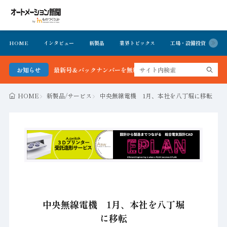
HOME
インタビュー
新製品
業界トピックス
工場・設備投資
イ
新聞 最新号＆バックナンバーを無料で公開中 詳細はこちら
お知らせ
HOME
新製品/サービス
中央無線電機 1月、本社を八丁堀に移転
中央無線電機 1月、本社を八丁堀
に移転