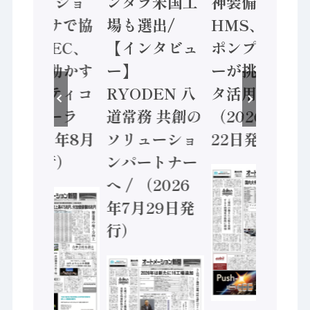
ン AIビジョ
ンタラ米国工
神装備 ×
ンセンサで協
場も選出/
HMS、老舗
業 / IDEC、
【インタビュ
ポンプメーカ
安全に動かす
ー】
ーが挑むデー
セーフティコ
RYODEN 八
タ活用 など
ントローラ
道常務 共創の
（2026年7月
（2026年8月
ソリューショ
22日発行）
5日発行）
ンパートナー
へ / （2026
年7月29日発
行）