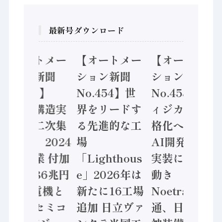
最新号ダウンロード
【オートメー
【オートメー
【オートメー
ション新聞
ション新聞
ション新聞
No.455】
No.454】世
No.453】フ
「経済構造実
界をリードす
ィジカルAI本
態調査二次集
る先進的な工
格化へ 国産
計結果」2024
場
AI開発や社会
年製造業 付加
「Lighthous
実装に活発な
価値額86兆円
e」2026年は
動き
/ 三菱電機と
新たに16工場
Noetra、富士
ソニーセミコ
追加 日立ヴァ
通、日立 / 兵