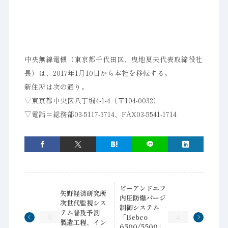
中央無線電機（東京都千代田区、曳地夏夫代表取締役社
長）は、2017年1月10日から本社を移転する。
新住所は次の通り。
▽東京都中央区八丁堀4-1-4（〒104-0032）
▽電話＝総務部03-5117-3714、FAX03-5541-1714
ピーアンドエフ
矢野経済研究所
内圧防爆パージ
次世代監視シス
制御システム
テム普及予測
「Bebco
製造工程、イン
6500/5500」