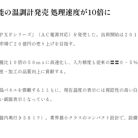
能の温調計発売 処理速度が10倍に
ＰＸＦシリーズ」（ＡＣ電源対応）を発売した。出荷開始は２０１
市場で２０億円の売り上げを目指す。
種比１０倍の５０ｍｓに高速化し、入力精度も従来の〓〓０・５％
産・加工の品質向上に貢献する。
晶パネルを搭載するとともに、現在温度の表示には視認性の高い白
い画面表示となっている。
盤内奥行き５８ミリ）。業界最小クラスのコンパクト設計で、設備