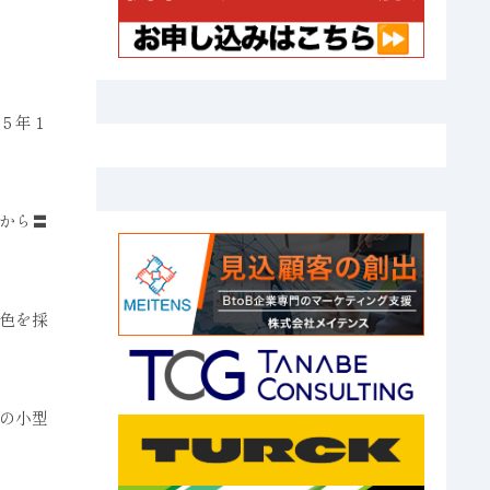
５年１
から〓
色を採
の小型