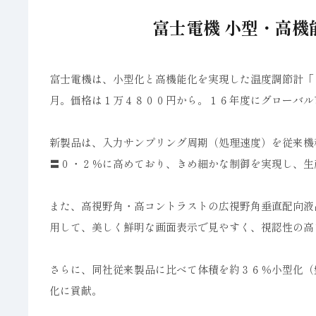
富士電機 小型・高機
富士電機は、小型化と高機能化を実現した温度調節計「
月。価格は１万４８００円から。１６年度にグローバル
新製品は、入力サンプリング周期（処理速度）を従来機
〓０・２％に高めており、きめ細かな制御を実現し、生
また、高視野角・高コントラストの広視野角垂直配向液
用して、美しく鮮明な画面表示で見やすく、視認性の高
さらに、同社従来製品に比べて体積を約３６％小型化（
化に貢献。