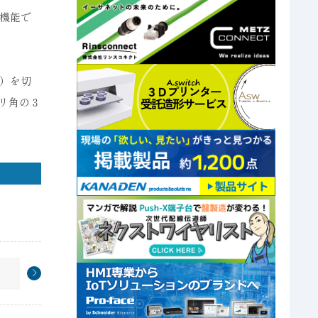
機能で
）を切
リ角の３