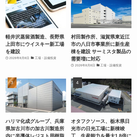
軽井沢蒸留酒製造、長野県
村田製作所、滋賀県東近江
上田市にウイスキー新工場
市の八日市事業所に新生産
を建設
棟を建設 サーミスタ製品の
需要増に対応
2026年8月8日
工場・設備投資
2026年8月8日
工場・設備投資
ハリマ化成グループ、兵庫
オタフクソース、栃木県日
県加古川市の加古川製造所
光市の日光工場に新棟竣
内に半導体レジスト用樹脂
工 生産能力を最大1.8倍に