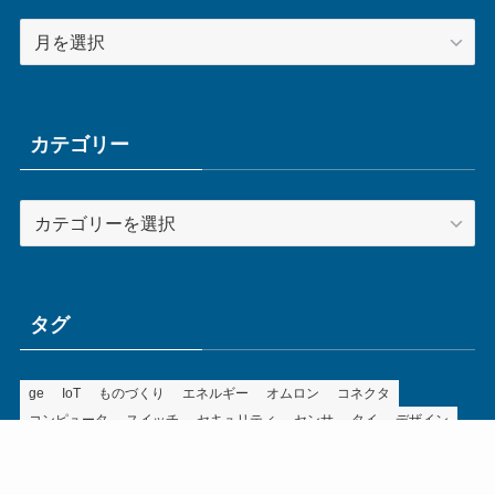
ア
ー
カ
イ
ブ
カテゴリー
カ
テ
ゴ
リ
ー
タグ
ge
IoT
ものづくり
エネルギー
オムロン
コネクタ
コンピュータ
スイッチ
セキュリティ
センサ
タイ
デザイン
デジタル
ドイツ
バリ
ライン
ロボット
三菱電機
中国
企業
制御機器
制御盤
効率化
動向
半導体
安全
展示会