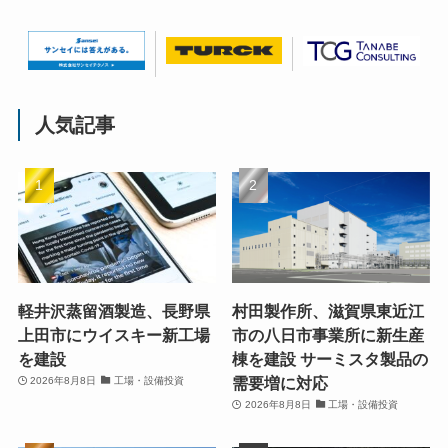
人気記事
軽井沢蒸留酒製造、長野県
村田製作所、滋賀県東近江
上田市にウイスキー新工場
市の八日市事業所に新生産
を建設
棟を建設 サーミスタ製品の
需要増に対応
2026年8月8日
工場・設備投資
2026年8月8日
工場・設備投資