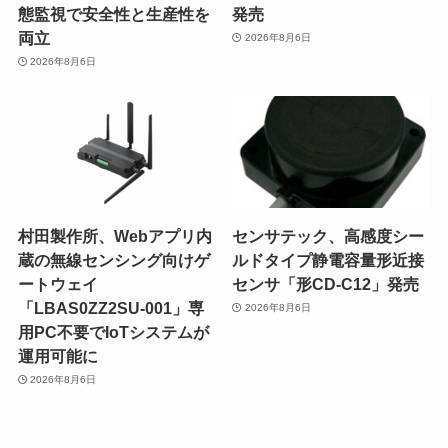
態監視で安全性と生産性を
発売
両立
2026年8月6日
2026年8月6日
村田製作所、Webアプリ内
センサテック、高感度シー
蔵の無線センシング向けゲ
ルドタイプ静電容量形近接
ートウェイ
センサ「形CD-C12」発売
「LBAS0ZZ2SU-001」専
2026年8月6日
用PC不要でIoTシステムが
運用可能に
2026年8月6日