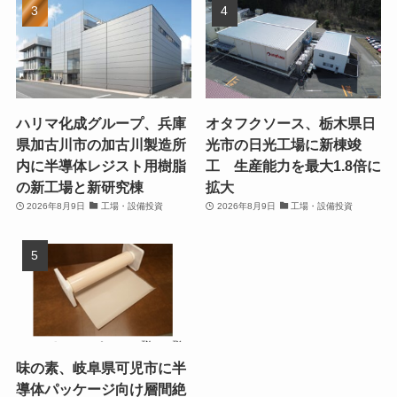
ハリマ化成グループ、兵庫
オタフクソース、栃木県日
県加古川市の加古川製造所
光市の日光工場に新棟竣
内に半導体レジスト用樹脂
工 生産能力を最大1.8倍に
の新工場と新研究棟
拡大
2026年8月9日
工場・設備投資
2026年8月9日
工場・設備投資
味の素、岐阜県可児市に半
導体パッケージ向け層間絶