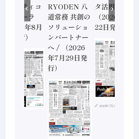
セーフティコ
RYODEN 八
タ活用 など
ントローラ
道常務 共創の
（2026年7月
（2026年8月
ソリューショ
22日発行）
5日発行）
ンパートナー
へ / （2026
年7月29日発
行）
2026年7月21日
2026年8月4日