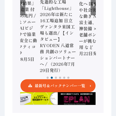
先進的な工場
査二次集計結果」
化へ 国産AI開発
「Lighthouse」
2024年製造業 付
や社会実装に活発
2026年は新たに
加価値額86兆円 /
な動き Noetra、
16工場追加 日立
三菱電機とソニー
富士通、日立 / 兵
ヴァンタラ米国工
セミコン AIビジ
神装備 × HMS、
場も選出/ 【イン
ョンセンサで協業
老舗ポンプメーカ
タビュー】
/ IDEC、安全に動
ーが挑むデータ活
RYODEN 八道常
かすセーフティコ
用 など（2026年7
務 共創のソリュー
ントローラ
月22日発行）
ションパートナー
（2026年8月5日
へ / （2026年7月
発行）
29日発行）
最新号＆バックナンバー一覧