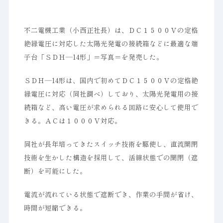
不二電機工業（小西正社長）は、ＤＣ１５００Ｖの定格
絶縁電圧に対応した太陽光発電の接続箱などに最適な端
子台「ＳＤＨ―14形」＝写真＝を発売した。
ＳＤＨ―14形は、国内で初めてＤＣ１５００Ｖの定格絶
縁電圧に対応（同社調べ）しており、太陽光発電用の接
続箱など、高い電圧が求められる回路に安心して使用で
きる。ＡＣは１０００Ｖ対応。
同社が長年培ってきたスイッチ技術を駆使し、直流開閉
技術を生かした構造を採用して、活線状態での開閉（遮
断）を可能にした。
電流が流れている状態で遮断でき、作業の手間が省け、
時間が短縮できる。