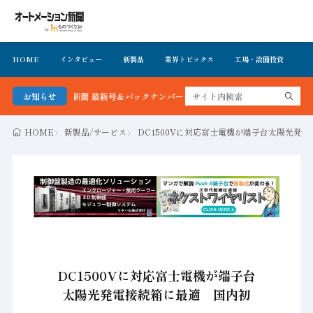
HOME
インタビュー
新製品
業界トピックス
工場・設備投資
イ
メーション新聞 最新号＆バックナンバーを無料で公開中 詳細はこちら
お知らせ
HOME
新製品/サービス
DC1500Vに対応富士電機が端子台太陽光発
DC1500Vに対応富士電機が端子台
太陽光発電接続箱に最適 国内初