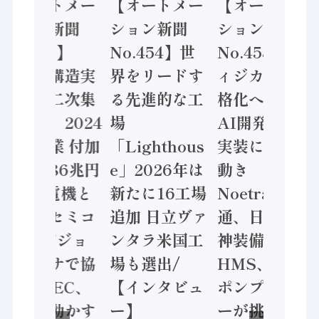
【オートメー
【オートメー
【オートメー
ション新聞
ション新聞
ション新聞
No.455】
No.454】世
No.453】フ
「経済構造実
界をリードす
ィジカルAI本
態調査二次集
る先進的な工
格化へ 国産
計結果」2024
場
AI開発や社会
年製造業 付加
「Lighthous
実装に活発な
価値額86兆円
e」2026年は
動き
/ 三菱電機と
新たに16工場
Noetra、富士
ソニーセミコ
追加 日立ヴァ
通、日立 / 兵
ン AIビジョ
ンタラ米国工
神装備 ×
ンセンサで協
場も選出/
HMS、老舗
業 / IDEC、
【インタビュ
ポンプメーカ
安全に動かす
ー】
ーが挑むデー