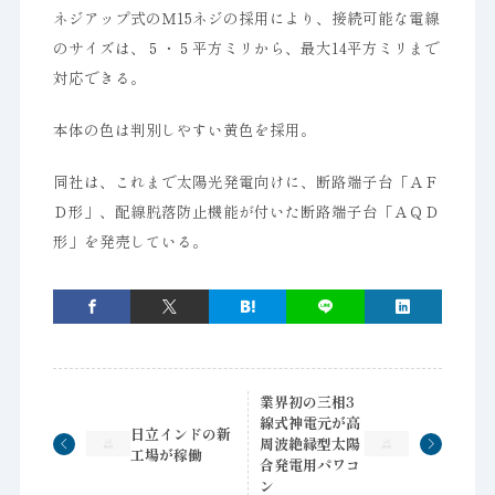
ネジアップ式のＭ15ネジの採用により、接続可能な電線
のサイズは、５・５平方ミリから、最大14平方ミリまで
対応できる。
本体の色は判別しやすい黄色を採用。
同社は、これまで太陽光発電向けに、断路端子台「ＡＦ
Ｄ形」、配線脱落防止機能が付いた断路端子台「ＡＱＤ
形」を発売している。
業界初の三相3
線式神電元が高
日立インドの新
周波絶縁型太陽
工場が稼働
合発電用パワコ
ン