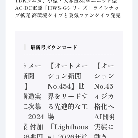
TDKラムダ、小型・大容量3kWユニット型
AC-DC電源「HWS-Gシリーズ」ラインナッ
プ拡充 高環境タイプと吸気ファンタイプ発売
最新号ダウンロード
【オートメー
【オートメー
【オートメー
ション新聞
ション新聞
ション新聞
No.455】
No.454】世
No.453】フ
「経済構造実
界をリードす
ィジカルAI本
態調査二次集
る先進的な工
格化へ 国産
計結果」2024
場
AI開発や社会
年製造業 付加
「Lighthous
実装に活発な
価値額86兆円
e」2026年は
動き