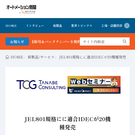
HOME
インタビュー
新製品
業界トピックス
工場・設備投資
イ
ョン新聞 最新号＆バックナンバーを無料で公開中 詳細はこちら
お知らせ
HOME
新製品/サービス
JEL801規格にに適合IDECが20機種発売
JEL801規格にに適合IDECが20機
種発売