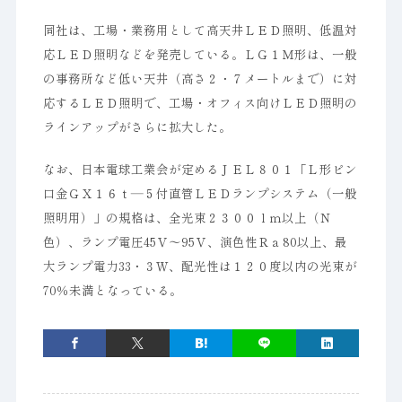
同社は、工場・業務用として高天井ＬＥＤ照明、低温対
応ＬＥＤ照明などを発売している。ＬＧ１Ｍ形は、一般
の事務所など低い天井（高さ２・７メートルまで）に対
応するＬＥＤ照明で、工場・オフィス向けＬＥＤ照明の
ラインアップがさらに拡大した。
なお、日本電球工業会が定めるＪＥＬ８０１「Ｌ形ピン
口金ＧＸ１６ｔ―５付直管ＬＥＤランプシステム（一般
照明用）」の規格は、全光束２３００ｌｍ以上（Ｎ
色）、ランプ電圧45Ｖ～95Ｖ、演色性Ｒａ80以上、最
大ランプ電力33・３Ｗ、配光性は１２０度以内の光束が
70％未満となっている。