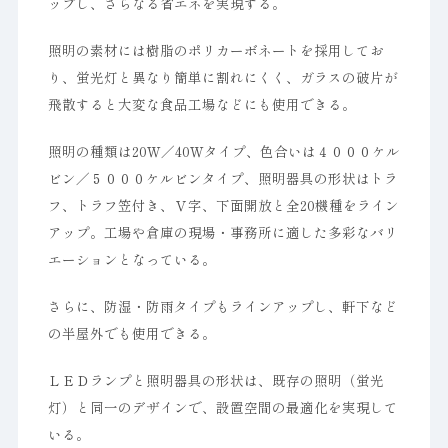
ップし、さらなる省エネを実現する。
照明の素材には樹脂のポリカーボネートを採用してお
り、蛍光灯と異なり簡単に割れにくく、ガラスの破片が
飛散すると大変な食品工場などにも使用できる。
照明の種類は20Ｗ／40Ｗタイプ、色合いは４０００ケル
ビン／５０００ケルビンタイプ、照明器具の形状はトラ
フ、トラフ笠付き、Ｖ字、下面開放と全20機種をライン
アップ。工場や倉庫の現場・事務所に適した多彩なバリ
エーションとなっている。
さらに、防湿・防雨タイプもラインアップし、軒下など
の半屋外でも使用できる。
ＬＥＤランプと照明器具の形状は、既存の照明（蛍光
灯）と同一のデザインで、設置空間の最適化を実現して
いる。