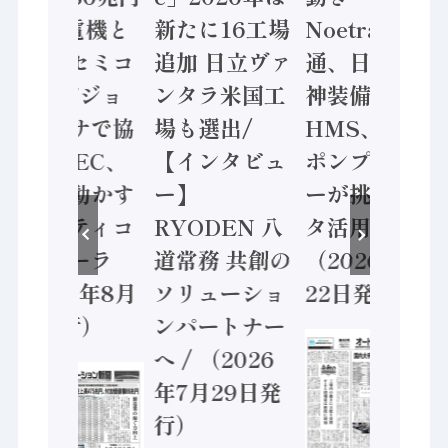
/ 三菱電機と
新たに16工場
Noetra、富士
ソニーセミコ
追加 日立ヴァ
通、日立 / 兵
ン AIビジョ
ンタラ米国工
神装備 ×
ンセンサで協
場も選出/
HMS、老舗
業 / IDEC、
【インタビュ
ポンプメーカ
安全に動かす
ー】
ーが挑むデー
セーフティコ
RYODEN 八
タ活用 など
ントローラ
道常務 共創の
（2026年7月
（2026年8月
ソリューショ
22日発行）
5日発行）
ンパートナー
へ / （2026
年7月29日発
行）