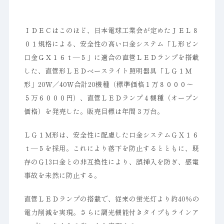
ＩＤＥＣはこのほど、日本電球工業会が定めたＪＥＬ８
０１規格による、安全性の高い口金システム「Ｌ形ピン
口金ＧＸ１６ｔ―５」に適合の直管ＬＥＤランプを搭載
した、直管形ＬＥＤベースライト照明器具「ＬＧ１Ｍ
形」20Ｗ／40Ｗ合計20機種（標準価格１万８０００～
５万６０００円）、直管ＬＥＤランプ４機種（オープン
価格）を発売した。販売目標は年間３万台。
ＬＧ１Ｍ形は、安全性に配慮した口金システムＧＸ１６
ｔ―５を採用。これにより落下を防止するとともに、既
存のＧ13口金との非互換性により、誤挿入を防ぎ、感電
事故を未然に防止する。
直管ＬＥＤランプの搭載で、従来の蛍光灯より約40％の
電力削減を実現。さらに調光機能付きタイプもラインア