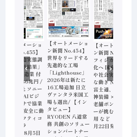
【オートメーショ
【オートメーショ
【オートメーショ
ン新聞 No.454】
ン新聞 No.455】
ン新聞 No.453】
世界をリードする
「経済構造実態調
フィジカルAI本格
先進的な工場
査二次集計結果」
化へ 国産AI開発
「Lighthouse」
2024年製造業 付
や社会実装に活発
2026年は新たに
加価値額86兆円 /
な動き Noetra、
16工場追加 日立
三菱電機とソニー
富士通、日立 / 兵
ヴァンタラ米国工
セミコン AIビジ
神装備 × HMS、
場も選出/ 【イン
ョンセンサで協業
老舗ポンプメーカ
タビュー】
/ IDEC、安全に動
ーが挑むデータ活
RYODEN 八道常
かすセーフティコ
用 など（2026年7
務 共創のソリュー
ントローラ
月22日発行）
ションパートナー
（2026年8月5日