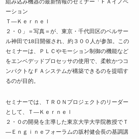
組み込み機器の最新情報のセミナー「ＦＡイノベ
ーション
Ｔ―Ｋｅｒｎｅｌ
２・０」＝写真＝が、東京・千代田区のベルサー
ル神田で18日開催され、約３００人が参加。この
セミナーは、ＰＬＣやモーション制御の機能など
をエンベデッドプロセッサの使用で、柔軟かつコ
ンパクトなＦＡシステムが構築できるのを提唱す
るのが目的。
セミナーでは、ＴＲＯＮプロジェクトのリーダー
として、Ｔ―Ｋｅｒｎｅｌ
２・０の開発を主導した東京大学大学院教授でＴ
―Ｅｎｇｉｎｅフォーラムの坂村健会長の基調講