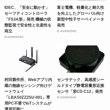
IDEC、「安全に動かす」
富士電機、軽量化と耐久性
セーフティコントローラ
を向上したグローバル向け
「FS3A形」発売 機械の状
新型中性子サーベイメータ
態監視で安全性と生産性を
発売
両立
2026年8月6日
2026年8月6日
村田製作所、Webアプリ内
センサテック、高感度シー
蔵の無線センシング向けゲ
ルドタイプ静電容量形近接
ートウェイ
センサ「形CD-C12」発売
「LBAS0ZZ2SU-001」専
2026年8月6日
用PC不要でIoTシステムが
運用可能に