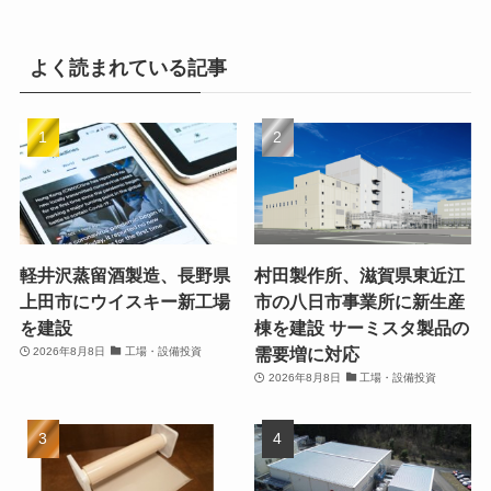
よく読まれている記事
軽井沢蒸留酒製造、長野県
村田製作所、滋賀県東近江
上田市にウイスキー新工場
市の八日市事業所に新生産
を建設
棟を建設 サーミスタ製品の
需要増に対応
2026年8月8日
工場・設備投資
2026年8月8日
工場・設備投資