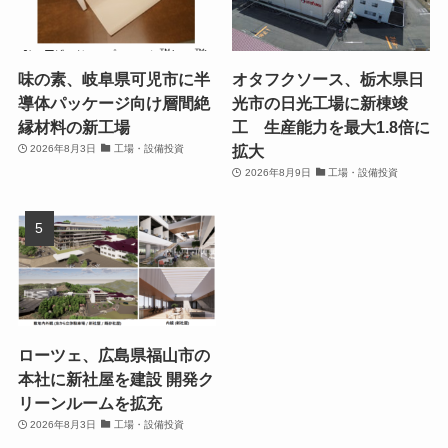
味の素、岐阜県可児市に半
オタフクソース、栃木県日
導体パッケージ向け層間絶
光市の日光工場に新棟竣
縁材料の新工場
工 生産能力を最大1.8倍に
拡大
2026年8月3日
工場・設備投資
2026年8月9日
工場・設備投資
ローツェ、広島県福山市の
本社に新社屋を建設 開発ク
リーンルームを拡充
2026年8月3日
工場・設備投資