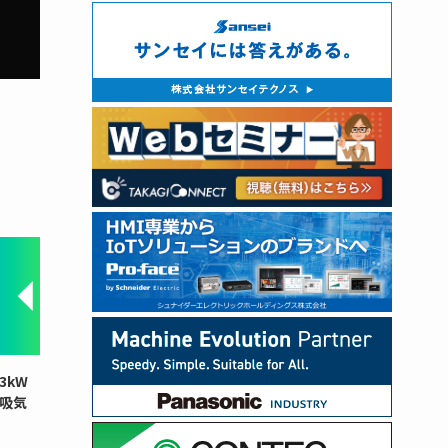
3kW
と吸気