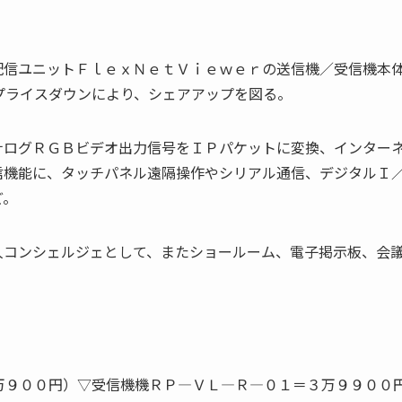
配信ユニットＦｌｅｘＮｅｔＶｉｅｗｅｒの送信機／受信機本
プライスダウンにより、シェアアップを図る。
ナログＲＧＢビデオ出力信号をＩＰパケットに変換、インター
信機能に、タッチパネル遠隔操作やシリアル通信、デジタルＩ
ど。
人コンシェルジェとして、またショールーム、電子掲示板、会
万９００円）▽受信機機ＲＰ―ＶＬ―Ｒ―０１＝３万９９００