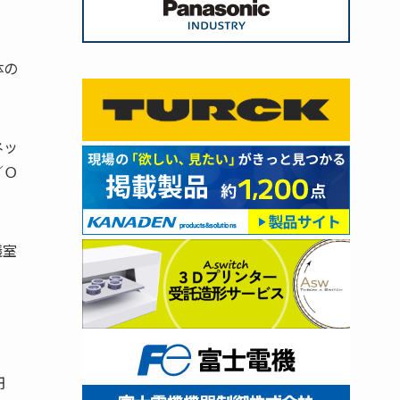
体の
ネッ
／Ｏ
議室
円