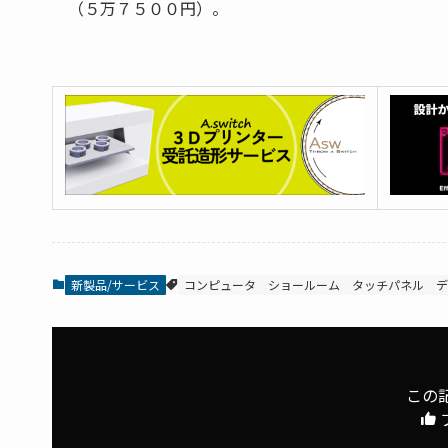
（５万７５００円）。
新製品/サービス
コンピュータ
ショールーム
タッチパネル
デ
この