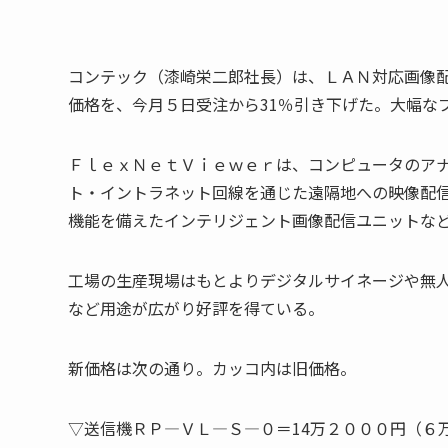
コンテック（漆崎栄二郎社長）は、ＬＡＮ対応画像
価格を、今月５日受注から31％引き下げた。大幅な
ＦｌｅｘＮｅｔＶｉｅｗｅｒは、コンピュータのア
ト・イントラネット回線を通じた遠隔地への映像配
機能を備えたインテリジェント画像配信ユニットな
工場の生産現場はもとよりデジタルサイネージや無
など用途が広がり好評を得ている。
新価格は次の通り。カッコ内は旧価格。
▽送信機ＲＰ―ＶＬ―Ｓ―０＝14万２０００円（６