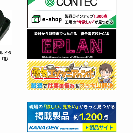
ルドタ
「形