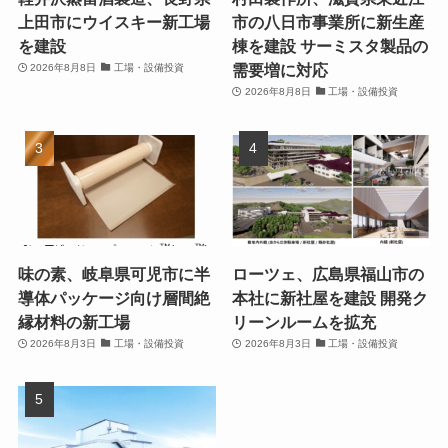
上田市にウイスキー新工場
市の八日市事業所に新生産
を建設
棟を建設 サーミスタ製品の
需要増に対応
2026年8月8日
工場・設備投資
2026年8月8日
工場・設備投資
味の素、岐阜県可児市に半
ローツェ、広島県福山市の
導体パッケージ向け層間絶
本社に新社屋を建設 開発ク
縁材料の新工場
リーンルームを拡充
2026年8月3日
工場・設備投資
2026年8月3日
工場・設備投資