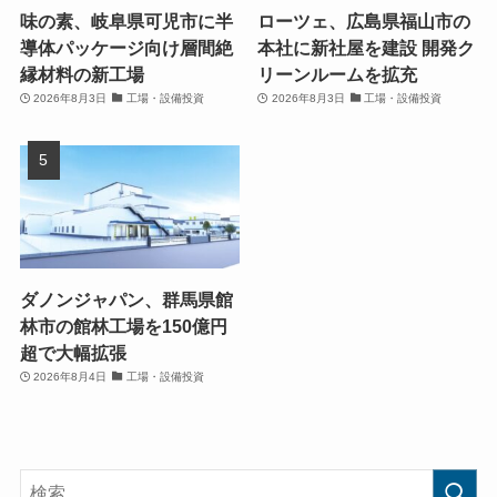
味の素、岐阜県可児市に半
ローツェ、広島県福山市の
導体パッケージ向け層間絶
本社に新社屋を建設 開発ク
縁材料の新工場
リーンルームを拡充
2026年8月3日
工場・設備投資
2026年8月3日
工場・設備投資
ダノンジャパン、群馬県館
林市の館林工場を150億円
超で大幅拡張
2026年8月4日
工場・設備投資