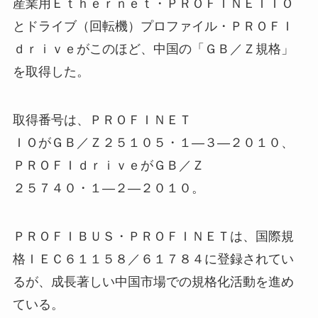
産業用Ｅｔｈｅｒｎｅｔ・ＰＲＯＦＩＮＥＴＩＯ
とドライブ（回転機）プロファイル・ＰＲＯＦＩ
ｄｒｉｖｅがこのほど、中国の「ＧＢ／Ｚ規格」
を取得した。
取得番号は、ＰＲＯＦＩＮＥＴ
ＩＯがＧＢ／Ｚ２５１０５・１―３―２０１０、
ＰＲＯＦＩｄｒｉｖｅがＧＢ／Ｚ
２５７４０・１―２―２０１０。
ＰＲＯＦＩＢＵＳ・ＰＲＯＦＩＮＥＴは、国際規
格ＩＥＣ６１１５８／６１７８４に登録されてい
るが、成長著しい中国市場での規格化活動を進め
ている。