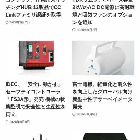
チングHUB 12製品でCC-
3kWのAC-DC電源に高耐環
Linkファミリ認証を取得
境と吸気ファンのオプショ
ンを追加
2026年8月7日
2026年8月7日
IDEC、「安全に動かす」
富士電機、軽量化と耐久性
セーフティコントローラ
を向上したグローバル向け
「FS3A形」発売 機械の状
新型中性子サーベイメータ
態監視で安全性と生産性を
発売
両立
2026年8月6日
2026年8月6日