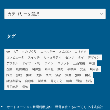
カ
テ
ゴ
リ
ー
タグ
ge
IoT
ものづくり
エネルギー
オムロン
コネクタ
コンピュータ
スイッチ
セキュリティ
センサ
タイ
デザイン
デジタル
ドイツ
バリ
ライン
ロボット
三菱電機
中国
企業
制御機器
制御盤
効率化
動向
半導体
安全
展示会
採用
接続
搬送
改善
機械
液晶
温度
無線
物流
経済産業省
自動車
製造業
見える化
輸出
通信
部品
電子部品
電気
オートメーション新聞利用規約
運営会社：ものづくり.jp株式会社