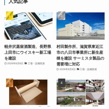
人気記事
軽井沢蒸留酒製造、長野県
村田製作所、滋賀県東近江
上田市にウイスキー新工場
市の八日市事業所に新生産
を建設
棟を建設 サーミスタ製品の
需要増に対応
2026年8月8日
工場・設備投資
2026年8月8日
工場・設備投資