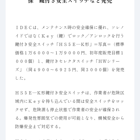
保 鍵付き安全スイッチなど発売
ＩＤＥＣは、メンテナンス時の安全確保に優れ、ソレノ
イドではなくＫｅｙ（鍵）でロック／アンロックを行う
鍵付き安全スイッチ「ＨＳ５Ｅ―Ｋ形」＝写真＝（標準
価格１万６０００～１万９０００円、初年度販売目標１
０００個）と、鍵付きセレクタスイッチ「ＨＷシリー
ズ」（同４９００～６９２５円、同３０００個）を発売
した。
ＨＳ５Ｅ―Ｋ形鍵付き安全スイッチは、作業者が危険区
域内にＫｅｙを持ち込んでいる間は安全スイッチをロッ
クせず、危険源も停止状態で作業者の安全が確保され
る。爆発性雰囲気での使用が可能となり、機械安全から
防爆安全まで対応する。