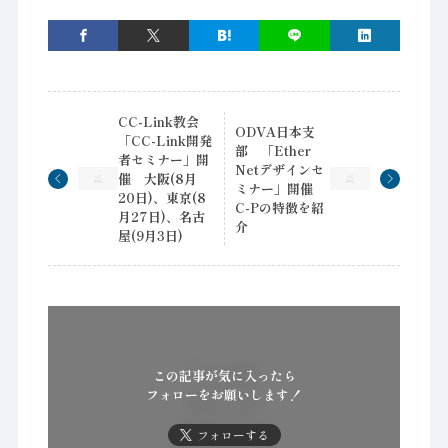
CC-Link教会
ODVA日本支
「CC-Link開発
部 「Ether
者セミナー」開
Netデザインセ
催 大阪(8月
ミナー」開催
20日)、東京(8
C-Pの特徴を紹
月27日)、名古
介
屋(9月3日)
この記事が気に入ったら
フォローをお願いします！
フォローする