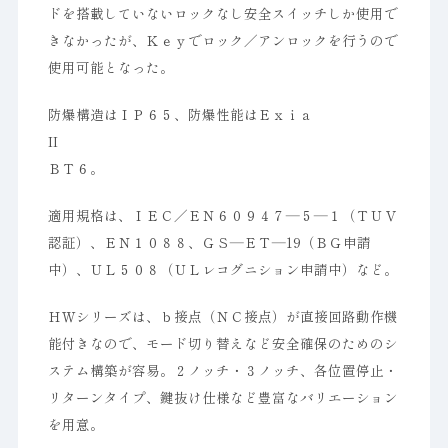
ドを搭載していないロックなし安全スイッチしか使用で
きなかったが、Ｋｅｙでロック／アンロックを行うので
使用可能となった。
防爆構造はＩＰ６５、防爆性能はＥｘｉａ
II
ＢＴ６。
適用規格は、ＩＥＣ／ＥＮ６０９４７―５―１（ＴＵＶ
認証）、ＥＮ１０８８、ＧＳ―ＥＴ―19（ＢＧ申請
中）、ＵＬ５０８（ＵＬレコグニション申請中）など。
ＨＷシリーズは、ｂ接点（ＮＣ接点）が直接回路動作機
能付きなので、モード切り替えなど安全確保のためのシ
ステム構築が容易。２ノッチ・３ノッチ、各位置停止・
リターンタイプ、鍵抜け仕様など豊富なバリエーション
を用意。