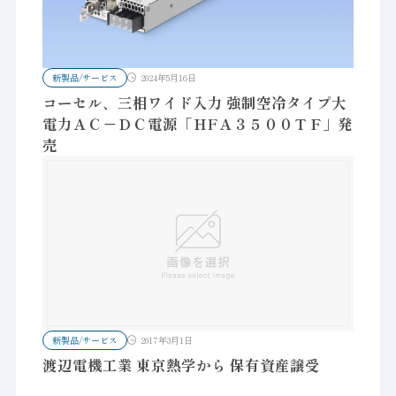
新製品/サービス
2024年5月16日
コーセル、三相ワイド入力 強制空冷タイプ大
電力ＡＣ－ＤＣ電源「ＨFＡ３５００ＴＦ」発
売
新製品/サービス
2017年3月1日
渡辺電機工業 東京熱学から 保有資産譲受