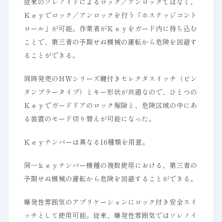
従来のソレノイドによるロック／アンロックではなく、
Ｋｅｙでロック／アンロックを行う「ホステッジコント
ロール」が可能。作業者がＫｅｙをガード内に持ち込む
ことで、第三者の予期せぬ機械の運転から危険を回避す
ることができる。
同時発売のＨＷシリーズ鍵付きセレクタスイッチ（ピン
タンブラータイプ）とキー形状が共通なので、ひとつの
Ｋｅｙでガードドアのロック解除と、危険区域の中にあ
る装置のモード切り替えが可能になった。
Ｋｅｙナンバーは異なる16種類を用意。
同一ｋｅｙナンバー機種の複数使用における、第三者の
予期せぬ機械の運転から危険を回避することができる。
爆発性雰囲気のアプリケーションにロック付き安全スイ
ッチとして使用可能。従来、爆発性雰囲気ではソレノイ