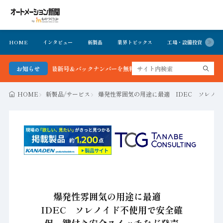
HOME
インタビュー
新製品
業界トピックス
工場・設備投資
イ
ション新聞 最新号＆バックナンバーを無料で公開中 詳細はこちら
お知らせ
HOME
新製品/サービス
爆発性雰囲気の用途に最適 IDEC ソレノ
爆発性雰囲気の用途に最適
IDEC ソレノイド不使用で安全確