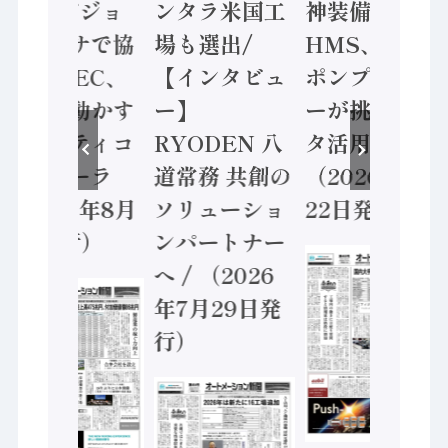
ン AIビジョ
ンタラ米国工
神装備 ×
ンセンサで協
場も選出/
HMS、老舗
業 / IDEC、
【インタビュ
ポンプメーカ
安全に動かす
ー】
ーが挑むデー
セーフティコ
RYODEN 八
タ活用 など
ントローラ
道常務 共創の
（2026年7月
（2026年8月
ソリューショ
22日発行）
5日発行）
ンパートナー
へ / （2026
年7月29日発
行）