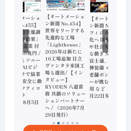
【オートメーショ
【オートメーショ
【オートメーショ
ン新聞 No.454】
ン新聞 No.455】
ン新聞 No.453】
世界をリードする
「経済構造実態調
フィジカルAI本格
先進的な工場
査二次集計結果」
化へ 国産AI開発
「Lighthouse」
2024年製造業 付
や社会実装に活発
2026年は新たに
加価値額86兆円 /
な動き Noetra、
16工場追加 日立
三菱電機とソニー
富士通、日立 / 兵
ヴァンタラ米国工
セミコン AIビジ
神装備 × HMS、
場も選出/ 【イン
ョンセンサで協業
老舗ポンプメーカ
タビュー】
/ IDEC、安全に動
ーが挑むデータ活
RYODEN 八道常
かすセーフティコ
用 など（2026年7
務 共創のソリュー
ントローラ
月22日発行）
ションパートナー
（2026年8月5日
へ / （2026年7月
発行）
29日発行）