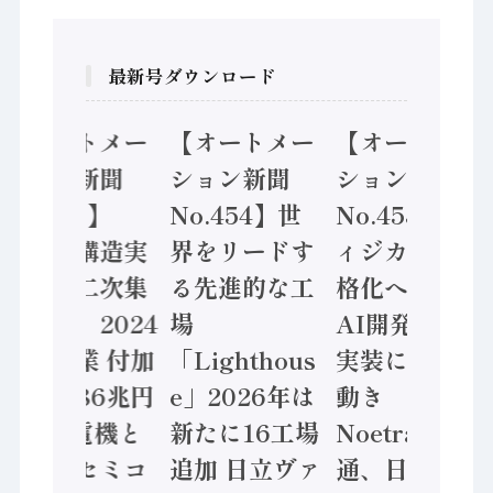
最新号ダウンロード
【オートメー
【オートメー
【オートメー
ション新聞
ション新聞
ション新聞
No.455】
No.454】世
No.453】フ
「経済構造実
界をリードす
ィジカルAI本
態調査二次集
る先進的な工
格化へ 国産
計結果」2024
場
AI開発や社会
年製造業 付加
「Lighthous
実装に活発な
価値額86兆円
e」2026年は
動き
/ 三菱電機と
新たに16工場
Noetra、富士
ソニーセミコ
追加 日立ヴァ
通、日立 / 兵