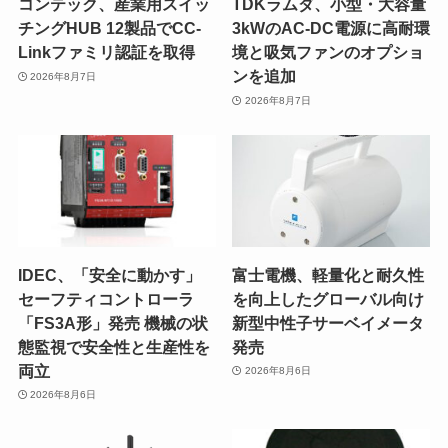
コンテック、産業用スイッ
TDKラムダ、小型・大容量
チングHUB 12製品でCC-
3kWのAC-DC電源に高耐環
Linkファミリ認証を取得
境と吸気ファンのオプショ
ンを追加
2026年8月7日
2026年8月7日
IDEC、「安全に動かす」
富士電機、軽量化と耐久性
セーフティコントローラ
を向上したグローバル向け
「FS3A形」発売 機械の状
新型中性子サーベイメータ
態監視で安全性と生産性を
発売
両立
2026年8月6日
2026年8月6日