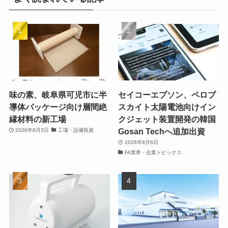
味の素、岐阜県可児市に半
セイコーエプソン、ペロブ
導体パッケージ向け層間絶
スカイト太陽電池向けイン
縁材料の新工場
クジェット装置開発の韓国
Gosan Techへ追加出資
2026年8月3日
工場・設備投資
2026年8月6日
FA業界・企業トピックス