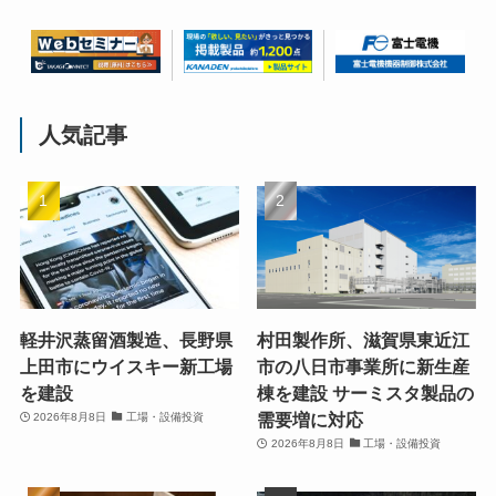
人気記事
軽井沢蒸留酒製造、長野県
村田製作所、滋賀県東近江
上田市にウイスキー新工場
市の八日市事業所に新生産
を建設
棟を建設 サーミスタ製品の
需要増に対応
2026年8月8日
工場・設備投資
2026年8月8日
工場・設備投資