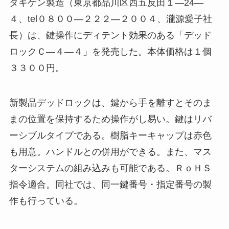
タキゲン製造（東京都品川区西五反田１―24―
４、tel０８００―２２２―２００４、瀧源愛子社
長）は、鍵操作にディテント効果のある「デッド
ロックＣ―４―４」を発売した。本体価格は１個
３３００円。
新製品デッドロックは、鍵から手を離すとそのま
まの位置を保持するため操作がし易い。鍵はリバ
ーシブルタイプである。樹脂キーキャップは赤色
も用意。ハンドルとの併用ができる。また、マス
ターシステムの組み込みも可能である。ＲｏＨＳ
指令適合。同社では、同一鍵番号・指定番号の製
作も行っている。