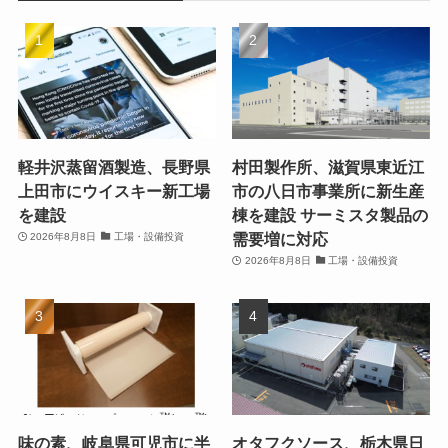
軽井沢蒸留酒製造、長野県
村田製作所、滋賀県東近江
上田市にウイスキー新工場
市の八日市事業所に新生産
を建設
棟を建設 サーミスタ製品の
需要増に対応
2026年8月8日
工場・設備投資
2026年8月8日
工場・設備投資
味の素、岐阜県可児市に半
オタフクソース、栃木県日