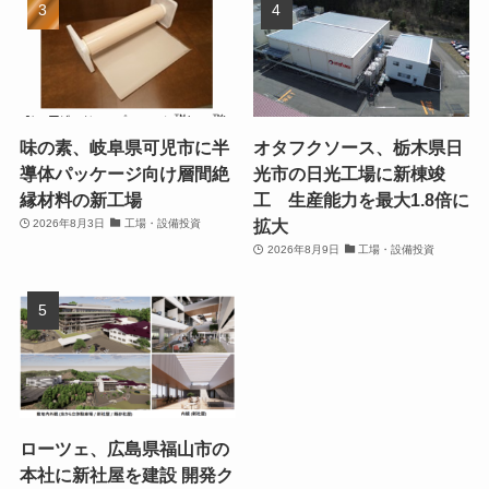
味の素、岐阜県可児市に半
オタフクソース、栃木県日
導体パッケージ向け層間絶
光市の日光工場に新棟竣
縁材料の新工場
工 生産能力を最大1.8倍に
拡大
2026年8月3日
工場・設備投資
2026年8月9日
工場・設備投資
ローツェ、広島県福山市の
本社に新社屋を建設 開発ク