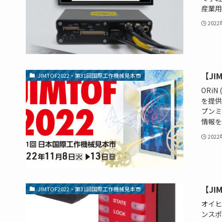
産業用ラ
202
【JI
JIMTOF2022・第31回国際工作機械見本市
ORi
を提供
プンミ
情報を一
202
【JI
JIMTOF2022・第31回国際工作機械見本市
オイヒ
ンスポ