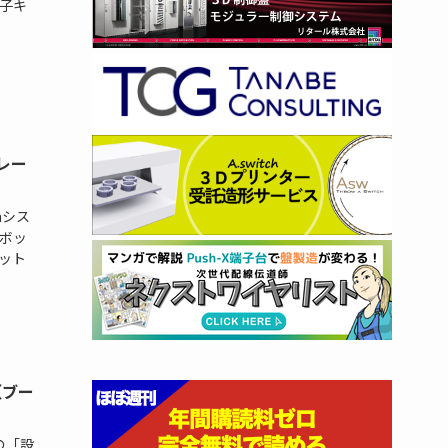
子キ
グレー
nシス
ボッ
ット
s（ブー
の「設