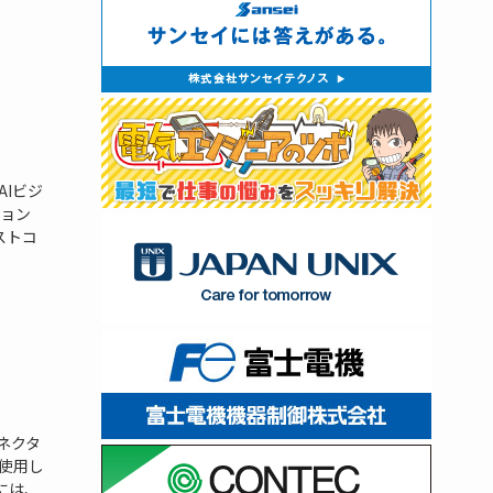
AIビジ
ョン
ストコ
）
ネクタ
使用し
には、