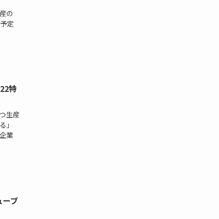
生産の
予定
22特
つ生産
る」
企業
ューブ