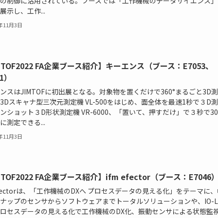
の制御に活用されている。ブースでは「工作機械のデータサイエンス」
展示し、工作...
2年11月3日
MTOF2022 FA企業ブース紹介】キーエンス（ブース：E7053、
21）
ンスはJIMTOFに初出展となる。対象物を置くだけで360°まるごと3D
3Dスキャナ型三次元測定機 VL-500をはじめ、面全体を最速1秒で３D
ンショット３D形状測定機 VR-6000、「置いて、押すだけ」で３秒で30
に測定できる...
2年11月3日
MTOF2022 FA企業ブース紹介】ifm efector（ブース：E7046
 efectorは、「工作機械のDXへ プロセスデータの見える化」をテーマに
ナップのセンサからソフトウェアまでトータルソリューションや、IO-Li
ロセスデータの見える化で工作機械のDX化、振動センサによる状態監