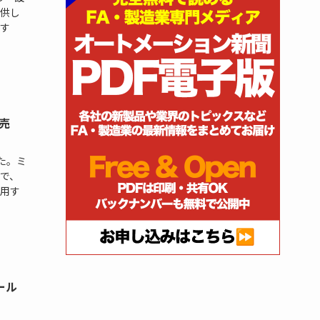
供し
介す
売
た。ミ
で、
用す
ール