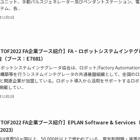
ユニット、手動パルスジェネレーター及びペンダントステーション、電
テム、各...
2年11月2日
MTOF2022 FA企業ブース紹介】FA・ロボットシステムインテ
（ブース：E7081）
ロボットシステムインテグレータ協会は、ロボット/Factory Automatio
構築等を行うシステムインテグレータの共通基盤組織として、全国のロ
erと関連企業が加盟している。ロボット導入から活用をサポートするロボ
を掲載してい...
2年11月2日
TOF2022 FA企業ブース紹介】EPLAN Software & Service
2023）
ANは世界50ヶ国以上、50,000社以上で使われている、電気制御盤・装置