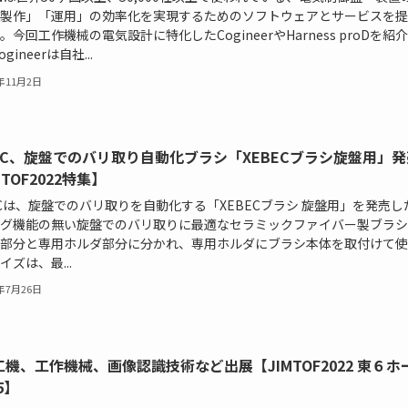
製作」「運用」の効率化を実現するためのソフトウェアとサービスを提
。今回工作機械の電気設計に特化したCogineerやHarness proDを紹
gineerは自社...
2年11月2日
BEC、旋盤でのバリ取り自動化ブラシ「XEBECブラシ旋盤用」発
MTOF2022特集】
ECは、旋盤でのバリ取りを自動化する「XEBECブラシ 旋盤用」を発売し
グ機能の無い旋盤でのバリ取りに最適なセラミックファイバー製ブラシ
部分と専用ホルダ部分に分かれ、専用ホルダにブラシ本体を取付けて使
イズは、最...
2年7月26日
機、工作機械、画像認識技術など出展【JIMTOF2022 東６ホ
5】