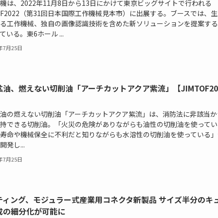
機は、2022年11月8日から13日にかけて東京ビッグサイトで行われる
TOF2022（第31回日本国際工作機械見本市）に出展する。ブースでは、
る工作機械、独自の画像認識技術を含めた新ソリューションを提案する
ている。東6ホール ...
2年7月25日
鉱油、燃えない切削油「アーチカットアクア紫流」【JIMTOF20
油の燃えない切削油「アーチカットアクア紫流」は、消防法に非該当か
持できる切削油。「火災の危険がありながらも油性の切削油を使ってい
寿命や機械保全に不利だと知りながらも水溶性の切削油を使っている」
発し...
2年7月25日
ティング、モジュラー式産業用コネクタ新製品 サイズ半分のキ
成の細分化が可能に