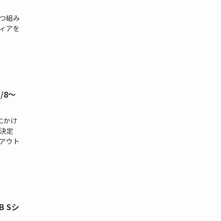
ずつ組み
ィアを
/8〜
日にかけ
決定
イアウト
 Sシ