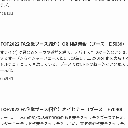
ズ...
2年11月2日
MTOF2022 FA企業ブース紹介】ORiN協議会（ブース：E5039）
N (オライン) は異なるメーカや機種を超え、デバイスへの統一的なアクセ
するオープンなインターフェースとして誕生し、工場のIoT化を実現す
ドルウェアとして普及している。ブースではORiNの統一的なアクセス
元化...
2年11月2日
MTOF2022 FA企業ブース紹介】オイヒナー（ブース：E7040）
ナーは、世界中の製造現場で実績のある安全スイッチをブースで展示。
ンダーコーデッド式安全スイッチをはじめ、電気機械式安全スイッチ、