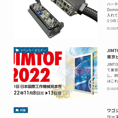
ハーテ
Dom
入れて
1つの
202
JIM
イベント・セミナー
東京
JIMT
て東京
し、8
はこれ
202
ワゴ
特集
リー