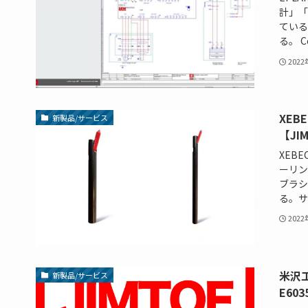
計」「
ている
る。 Co
202
XE
新製品/サービス
【JI
XEB
ーリン
ブラシ
る。サ
202
米沢工
新製品/サービス
E603