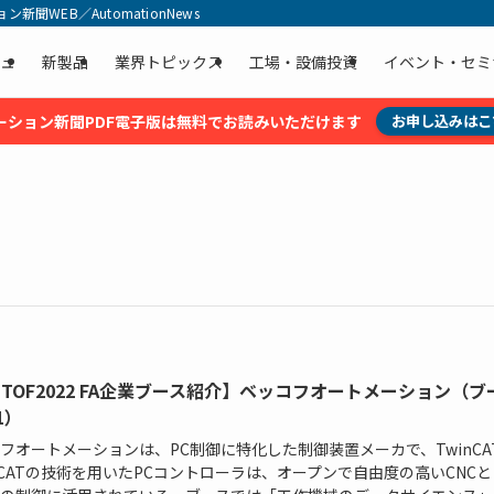
聞WEB／AutomationNews
ュ
新製品
業界トピックス
工場・設備投資
イベント・セミ
ーション新聞PDF電子版は無料でお読みいただけます
お申し込みはこ
MTOF2022 FA企業ブース紹介】ベッコフオートメーション（ブ
1）
フオートメーションは、PC制御に特化した制御装置メーカで、TwinCA
erCATの技術を用いたPCコントローラは、オープンで自由度の高いCNC