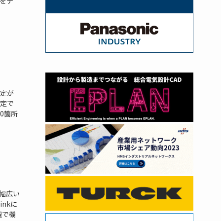
をテ
測定が
測定で
0箇所
）
、幅広い
nkに
視で機