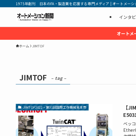
1975年創刊 日本のFA・製造業を応援する専門メディア | オートメーション新
インタビ
オートメ
ホーム
JIMTOF
JIMTOF
– tag –
【JI
JIMTOF2022・第31回国際工作機械見本市
E503
ベッコ
Eth