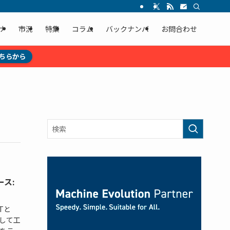
ナ
市況
特集
コラム
バックナンバ
お問合わせ
ちらから
ース:
Tと
として工