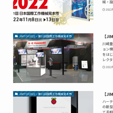
械・設備
202
【JI
JIMTOF2022・第31回国際工作機械見本市
川崎重
ョン検
をはじ
レクタ
202
【JI
JIMTOF2022・第31回国際工作機械見本市
ハーテ
の新型
て手軽