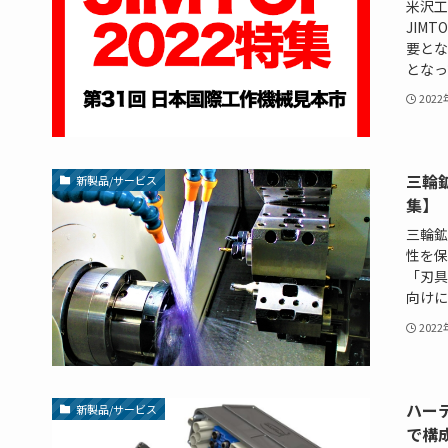
米沢工
JIM
要とな
となっ
202
三輪
新製品/サービス
集】
三輪鉱
性を保
「刃具
向けに開
202
ハー
新製品/サービス
で構