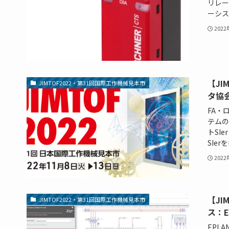
リレー
ーシス
202
【JI
JIMTOF2022・第31回国際工作機械見本市
タ協会
FA・
テムの
トSI
SIer
202
【JIM
JIMTOF2022・第31回国際工作機械見本市
ス：E
EPL