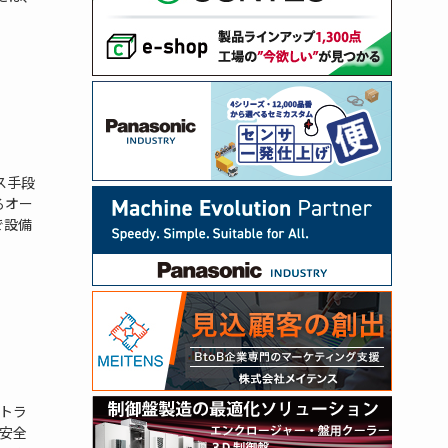
ス手段
るオー
で設備
トラ
安全