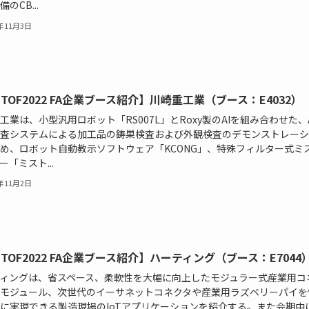
のCB...
2年11月3日
MTOF2022 FA企業ブース紹介】川崎重工業（ブース：E4032）
工業は、小型汎用ロボット「RS007L」とRoxy製のAIを組み合わせた、
査システムによる加工品の鋳巣検査および外観検査のデモンストレーシ
め、ロボット自動教示ソフトウェア「KCONG」、特殊フィルター式ミ
ー「ミスト...
2年11月2日
MTOF2022 FA企業ブース紹介】ハーティング（ブース：E7044
ィングは、省スペース、柔軟性を大幅に向上したモジュラー式産業用コ
モジュール、次世代のイーサネットコネクタや産業用ラズベリーパイを
に実現できる製造現場のIoTアプリケーションを紹介する。また会期中