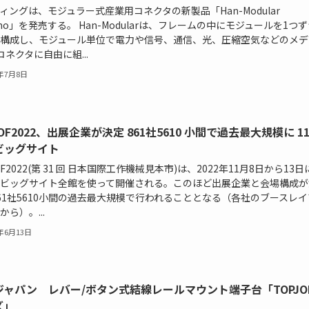
ィングは、モジュラー式産業用コネクタの新製品「Han-Modular
ino」を発売する。 Han-Modularは、フレームの中にモジュールを1つ
構成し、モジュール単位で電力や信号、通信、光、圧縮空気などのメデ
コネクタに自由に組...
2年7月8日
TOF2022、出展企業が決定 861社5610 小間で過去最大規模に 11
ビッグサイト
OF2022(第 31 回 日本国際工作機械見本市)は、2022年11月8日から13
ビッグサイト全館を使って開催される。このほど出展企業と会場構成が
61社5610小間の過去最大規模で行われることとなる（各社のブースレ
から）。...
2年6月13日
ジャパン レバー/ボタン式結線レールマウント端子台「TOPJOB
ズ」