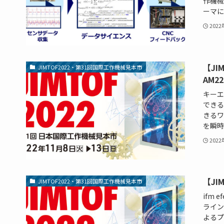
作機械
ーマに
202
【JI
JIMTOF2022・第31回国際工作機械見本市
AM2
キーエ
できる
きるワ
を瞬時
202
【JI
JIMTOF2022・第31回国際工作機械見本市
ifm
ライン
よるプ