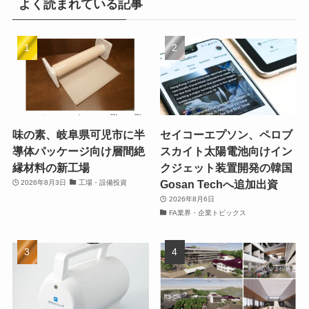
よく読まれている記事
味の素、岐阜県可児市に半
セイコーエプソン、ペロブ
導体パッケージ向け層間絶
スカイト太陽電池向けイン
縁材料の新工場
クジェット装置開発の韓国
Gosan Techへ追加出資
2026年8月3日
工場・設備投資
2026年8月6日
FA業界・企業トピックス